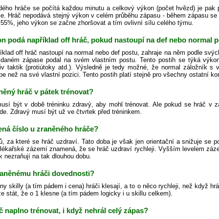
ého hráče se počítá každou minutu a celkový výkon (počet hvězd) je pak
je. Hráč nepodává stejný výkon v celém průběhu zápasu - během zápasu se
55%, jeho výkon se začne zhoršovat a tím ovlivní sílu celého týmu.
n podá například off hráč, pokud nastoupí na def nebo normal p
íklad off hráč nastoupí na normal nebo def postu, zahraje na něm podle sv
 daném zápase podal na svém vlastním postu. Tento postih se týká výkonu
liv taktik (protiútoky atd.). Výsledně je tedy možné, že normal záložník s 
pe než na své vlastní pozici. Tento postih platí stejně pro všechny ostatní k
něný hráč v pátek trénovat?
usí být v době tréninku zdravý, aby mohl trénovat. Ale pokud se hráč v 
de. Zdravý musí být už ve čtvrtek před tréninkem.
ná číslo u zraněného hráče?
ů, za které se hráč uzdraví. Tato doba je však jen orientační a snižuje se 
 lékařské zázemí znamená, že se hráč uzdraví rychleji. Vyšším levelem zázem
k nezraňují na tak dlouhou dobu.
zraněnému hráči dovednosti?
y skilly (a tím pádem i cena) hráči klesají, a to o něco rychleji, než když hr
stát, že o 1 klesne (a tím pádem logicky i u skillu celkem).
 naplno trénovat, i když nehrál celý zápas?