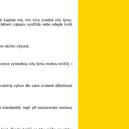
ti kapitán má, tím více zvedne sílu týmu.
 během zápasu vystřídá nebo odejde kvůli
em těchto výkonů.
konce výslednou sílu týmu mohou snížit), i
kutečný výkon dle vámi zvolené důležitosti
A standardně, např. při nastavování sestavy