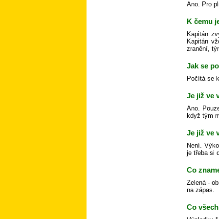
Ano. Pro pl
K čemu j
Kapitán zv
Kapitán vž
zranění, tý
Jak se p
Počítá se 
Je již ve
Ano. Pouze
když tým m
Je již ve
Není. Výko
je třeba si
Co zname
Zelená - ob
na zápas.
Co všech