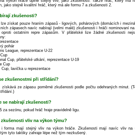
a výkon hráče úplně stejný vliv, jako zkušenosti. Takže hráč, který má n
 jako stejně kvalitní hráč, který má ale formu 7 a zkušenosti 2.
bírají zkušenosti?
 lze získat pouze hraním zápasů - ligových, pohárových (domácích i meziná
čních zápasech navíc nabírají (velmi malé) zkušenosti i hráči nominovaní n
 oproti ostatním repre zápasům. V přátelské lize žádné zkušenosti n
ny:
eprezentace
ový pohár
ns League, reprezentace U-22
 Cup
ional Cup, přátelské utkání, reprezentace U-19
ge Cup
y Cup, lavička u reprezentace
 se zkušenostmi při střídání?
 získává ze zápasu poměrné zkušenosti podle počtu odehraných minut. (Toto p
třídání.)
e se nabírají zkušenosti?
.5 za sezónu, pokud hráč hraje pravidelně ligu.
 zkušenosti vliv na výkon týmu?
 i forma mají stejný vliv na výkon hráče. Zkušenosti mají navíc vliv na u
tým tyto taktiky zahraje lépe než tým nezkušený.