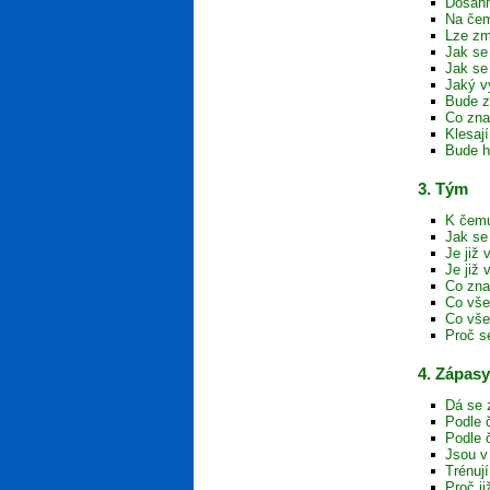
Dosáhn
Na čem
Lze zm
Jak se 
Jak se
Jaký v
Bude z
Co zna
Klesaj
Bude h
3. Tým
K čemu
Jak se
Je již
Je již
Co zna
Co vše
Co vše
Proč s
4. Zápasy
Dá se 
Podle 
Podle 
Jsou v
Trénuj
Proč j