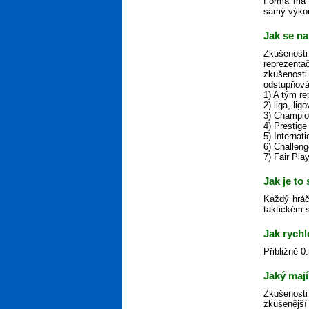
Forma má n
samý výkon,
Jak se na
Zkušenosti
reprezenta
zkušenosti
odstupňová
1) A tým r
2) liga, lig
3) Champio
4) Prestige
5) Internat
6) Challen
7) Fair Pla
Jak je to
Každý hráč
taktickém s
Jak rychl
Přibližně 0
Jaký mají
Zkušenosti
zkušenější 