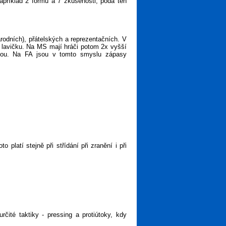
apříklad 2 formu a 7 zkušenosti, podá ten
rodních), přátelských a reprezentačních. V
a lavičku. Na MS mají hráči potom 2x vyšší
ejsou. Na FA jsou v tomto smyslu zápasy
latí stejně při střídání při zranění i při
rčité taktiky - pressing a protiútoky, kdy