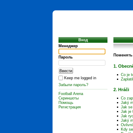
Вход
Менеджер
Поменять
Пароль
1. Obecně
Co je 
Keep me logged in
Zaplat
Забыли пароль?
2. Hráči
Football Arena
Скриншоты
Co zap
Помощь
Jaký m
Регистрация
Jak se
Jak je 
Jak ryc
Jaký m
Ovlivn
Kdy se