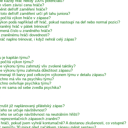
e každý hráč někdy 100% potenciálu?
 všem závisí cena hráče?
ěnit def/off zaměření hráče?
toto def/off zaměření určí při tahu juniora?
 počítá výkon hráče v zápase?
ýkon podá například off hráč, pokud nastoupí na def nebo normal pozici?
raněný hráč v pátek trénovat?
mená číslo u zraněného hráče?
í zraněnému hráči dovednosti?
ráč naplno trénovat, i když nehrál celý zápas?
 je kapitán týmu?
 počítá výkon týmu?
 ve výkonu týmu zahrnutý vliv zvolené taktiky?
 ve výkonu týmu zahrnuta důležitost zápasu?
menají tři barvy pod celkovým výkonem týmu v detailu zápasu?
chno má vliv na psychiku týmu?
chno ovlivňuje psychika týmu?
e mi sama od sebe zvedla psychika?
zrušit již naplánovaný přátelský zápas?
čeho se určuje návštěvnost?
čeho se určuje návštěvnost na neutrálním hřišti?
 reprezentačních zápasech zranění?
í hráči, pokud jsem vyhrál kontumačně? A dostanou zkušenosti, co vstupné?
iž nemůžu 30 minut před začátkem zápasu měnit sestavu?