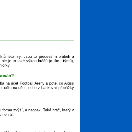
ktů této hry. Jsou to především průběh a
ale je to také výkon hráčů (a tím i týmů),
niorky.
ivován?
tba na účet Football Areny a poté, co Axiss
ěz z účtu na učet, nebo z bankovní přepážky
 forma zvýší, a naopak. Také hráč, který v
s nehrál.