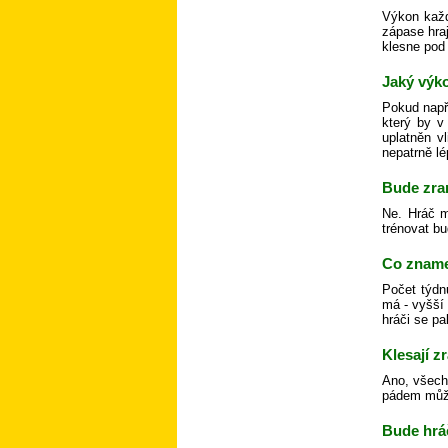
Výkon každ
zápase hra
klesne pod 
Jaký výko
Pokud např
který by v
uplatněn v
nepatrně lé
Bude zra
Ne. Hráč m
trénovat bu
Co zname
Počet týdn
má - vyšší
hráči se pa
Klesají 
Ano, všechn
pádem může 
Bude hráč