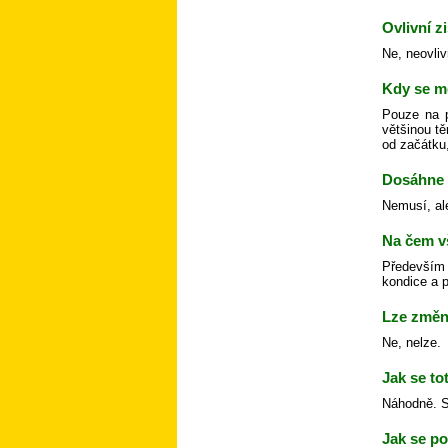
Ovlivní z
Ne, neovliv
Kdy se m
Pouze na p
většinou tě
od začátku,
Dosáhne 
Nemusí, al
Na čem v
Především 
kondice a p
Lze změni
Ne, nelze.
Jak se to
Náhodně. Sk
Jak se po