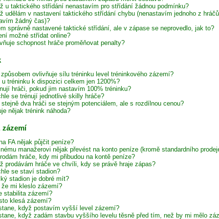
ž u taktického střídání nenastavím pro střídání žádnou podmínku?
ž udělám v nastavení taktického střídání chybu (nenastavím jednoho z hráč
avím žádný čas)?
em správně nastavené taktické střídání, ale v zápase se neprovedlo, jak to?
ení možné střídat online?
ivňuje schopnost hráče proměňovat penalty?
k
způsobem ovlivňuje sílu tréninku level tréninkového zázemí?
e u tréninku k dispozici celkem jen 1200%?
énují hráči, pokud jim nastavím 100% tréninku?
hle se trénují jednotlivé skilly hráče?
í stejně dva hráči se stejným potenciálem, ale s rozdílnou cenou?
uje nějak trénink náhoda?
, zázemí
na FA nějak půjčit peníze?
inému manažerovi nějak převést na konto peníze (kromě standardního prodeje
rodám hráče, kdy mi přibudou na kontě peníze?
ž prodávám hráče ve chvíli, kdy se právě hraje zápas?
hle se staví stadion?
lký stadion je dobré mít?
, že mi kleslo zázemí?
e stabilita zázemí?
sto klesá zázemí?
stane, když postavím vyšší level zázemí?
stane, když zadám stavbu vyššího levelu těsně před tím, než by mi mělo zázem