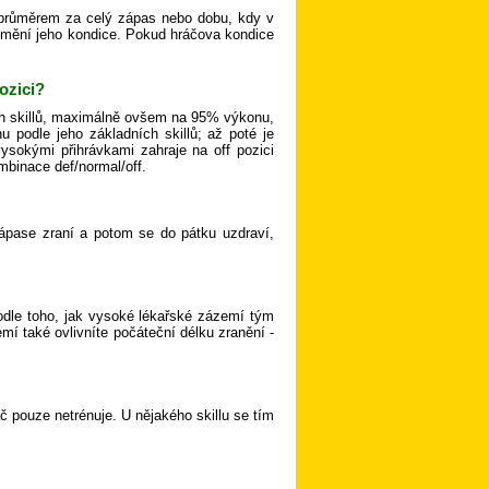
 průměrem za celý zápas nebo dobu, kdy v
 mění jeho kondice. Pokud hráčova kondice
ozici?
ých skillů, maximálně ovšem na 95% výkonu,
 podle jeho základních skillů; až poté je
vysokými přihrávkami zahraje na off pozici
ombinace def/normal/off.
zápase zraní a potom se do pátku uzdraví,
podle toho, jak vysoké lékařské zázemí tým
í také ovlivníte počáteční délku zranění -
áč pouze netrénuje. U nějakého skillu se tím