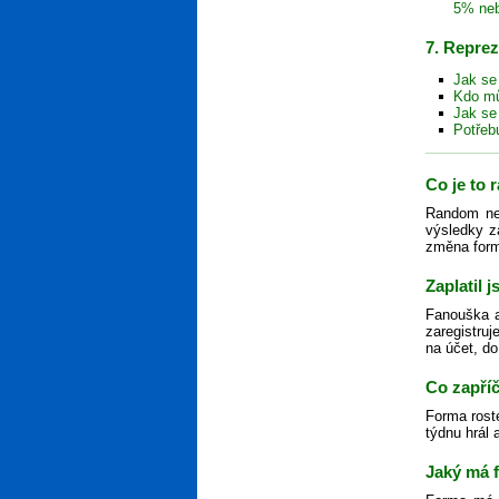
5% ne
7. Repre
Jak se
Kdo mů
Jak se
Potřeb
Co je to
Random neb
výsledky z
změna formy
Zaplatil 
Fanouška ak
zaregistruj
na účet, do
Co zapříč
Forma rost
týdnu hrál 
Jaký má 