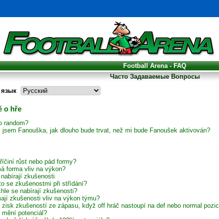
Football Arena - FAQ
Часто Задаваемые Вопросы
 язык
 o hře
to random?
il jsem Fanouška, jak dlouho bude trvat, než mi bude Fanoušek aktivován?
říčiní růst nebo pád formy?
á forma vliv na výkon?
 nabírají zkušenosti
to se zkušenostmi při střídání?
hle se nabírají zkušenosti?
ají zkušenosti vliv na výkon týmu?
í zisk zkušeností ze zápasu, když off hráč nastoupí na def nebo normal pozic
 mění potenciál?