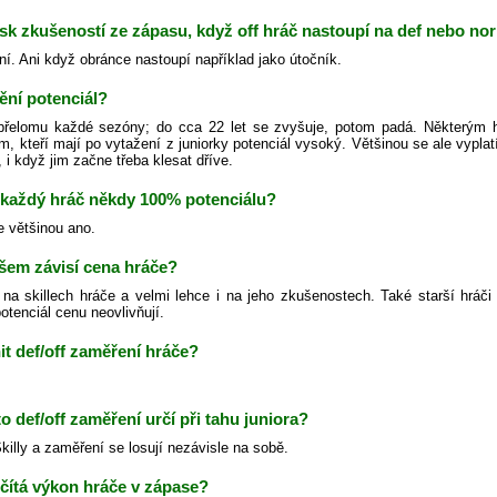
isk zkušeností ze zápasu, když off hráč nastoupí na def nebo no
ní. Ani když obránce nastoupí například jako útočník.
ění potenciál?
řelomu každé sezóny; do cca 22 let se zvyšuje, potom padá. Některým h
m, kteří mají po vytažení z juniorky potenciál vysoký. Většinou se ale vypl
 i když jim začne třeba klesat dříve.
každý hráč někdy 100% potenciálu?
e většinou ano.
šem závisí cena hráče?
na skillech hráče a velmi lehce i na jeho zkušenostech. Také starší hráči
otenciál cenu neovlivňují.
t def/off zaměření hráče?
to def/off zaměření určí při tahu juniora?
illy a zaměření se losují nezávisle na sobě.
čítá výkon hráče v zápase?