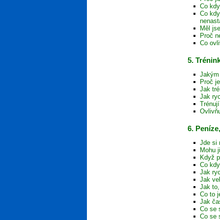
Co kdy
Co kdy
nenast
Měl js
Proč n
Co ovl
5. Trénin
Jakým 
Proč j
Jak tr
Jak ryc
Trénuj
Ovlivň
6. Peníze
Jde si 
Mohu j
Když p
Co kdy
Jak ryc
Jak ve
Jak to
Co to j
Jak ča
Co se 
Co se 