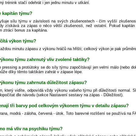
ný trénink stačí odehrát i jen jednu minutu v utkání.
e kapitán týmu?
yšuje sílu týmu v závislosti na svých zkušenostech - čím vyšší zkušenos
dy získává za zápas o něco větší zkušenosti, než ostatní. Pokud kapitán
m ztrácí bonus za kapitána.
očítá výkon týmu?
každou minutu zápasu z výkonu hráčů na hřišti; celkový výkon je pak průměr
 výkonu týmu zahrnutý vliv zvolené taktiky?
 pressing a protiútoky se do síly týmu započítávají jen velmi málo (nebo do
ůže díky těmto taktikám zahrát v zápase lépe.
 výkonu týmu zahrnuta důležitost zápasu?
n, který vidíte, odpovídá vždy výkonu vašeho týmu při důležitosti normal. S
 dopočítat dle návodu (sekce Nastavení sestavy na zápas - Důležitost).
nají tři barvy pod celkovým výkonem týmu v detailu zápasu?
rana, modrá - záloha, červená - útok. Toto barevné rozlišení se používá na F
no má vliv na psychiku týmu?