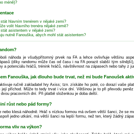
bo méně)?
zentace
 stát hlavním trenérem v nějaké zemi?
že volit hlavního trenéra nějaké země?
 stát asistentem v nějaké zemi?
uju nutně Fanouška, abych mohl stát asistentem?
 random?
oli náhoda je všudypřítomný prvek na FA a lehce ovlivňuje většinu aspe
ápasů (díky randomu může čas od času i na FA porazit slabší tým silnější), 
 a potenciálu hráčů, trénink hráčů, návštěvnost na zápasech nebo tahy z ju
jsem Fanouška, jak dlouho bude trvat, než mi bude Fanoušek akt
tivuje ručně zakladatel hry Axiss; tzn. získáte ho poté, co dorazí vaše pla
e její příchod. Může to tedy trvat i více dní. Většinou je to při převodu pen
 dvou pracovních dní. Při platbě složenkou je doba delší.
iní růst nebo pád formy?
e nebo klesá náhodně. Hráč s nízkou formou má ovšem větší šanci, že se mu
aspoň jedno utkání, má větší šanci na lepší formu, než ten, který žádný zápa
forma vliv na výkon?