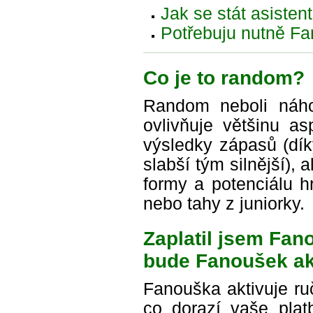
Jak se stát asiste
Potřebuju nutně Fa
Co je to random?
Random neboli náho
ovlivňuje většinu a
výsledky zápasů (dí
slabší tým silnější), 
formy a potenciálu h
nebo tahy z juniorky.
Zaplatil jsem Fan
bude Fanoušek ak
Fanouška aktivuje ruč
co dorazí vaše plat