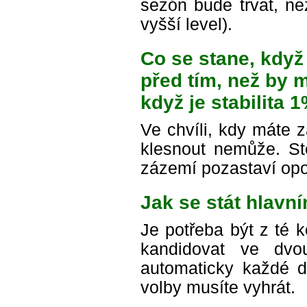
sezón bude trvat, n
vyšší level).
Co se stane, když
před tím, než by 
když je stabilita 
Ve chvíli, kdy máte 
klesnout nemůže. St
zázemí pozastaví opo
Jak se stát hlavn
Je potřeba být z té 
kandidovat ve dvou
automaticky každé d
volby musíte vyhrát.