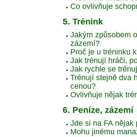
Co ovlivňuje schop
5. Trénink
Jakým způsobem ovl
zázemí?
Proč je u tréninku
Jak trénují hráči, 
Jak rychle se trénuj
Trénují stejně dva 
cenou?
Ovlivňuje nějak tr
6. Peníze, zázemí
Jde si na FA nějak 
Mohu jinému manaže