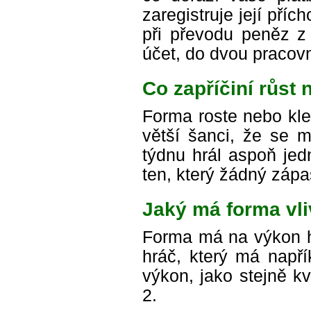
zaregistruje její příc
při převodu peněz z
účet, do dvou pracovn
Co zapříčiní růst
Forma roste nebo kl
větší šanci, že se m
týdnu hrál aspoň jed
ten, který žádný zápa
Jaký má forma vl
Forma má na výkon hr
hráč, který má např
výkon, jako stejně kv
2.