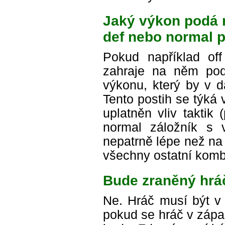
Jaký výkon podá n
def nebo normal p
Pokud například of
zahraje na něm pod
výkonu, který by v 
Tento postih se týká 
uplatněn vliv taktik
normal záložník s v
nepatrně lépe než na s
všechny ostatní komb
Bude zraněný hráč
Ne. Hráč musí být v 
pokud se hráč v zápa