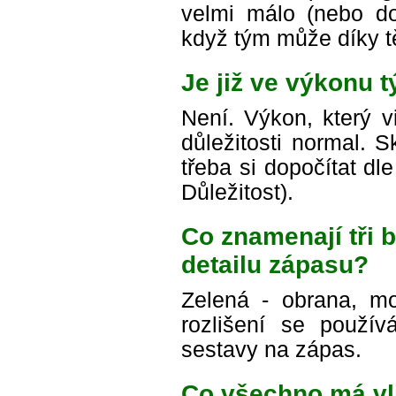
velmi málo (nebo do
když tým může díky t
Je již ve výkonu 
Není. Výkon, který v
důležitosti normal. 
třeba si dopočítat d
Důležitost).
Co znamenají tři
detailu zápasu?
Zelená - obrana, mo
rozlišení se použív
sestavy na zápas.
Co všechno má vl