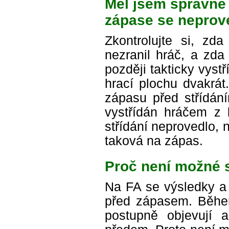
Měl jsem správně n
zápase se neprove
Zkontrolujte si, z
nezranil hráč, a zda
později takticky vyst
hrací plochu dvakrát
zápasu před střídání
vystřídán hráčem z l
střídání neprovedlo, 
taková na zápas.
Proč není možné s
Na FA se výsledky a 
před zápasem. Běhe
postupně objevují a