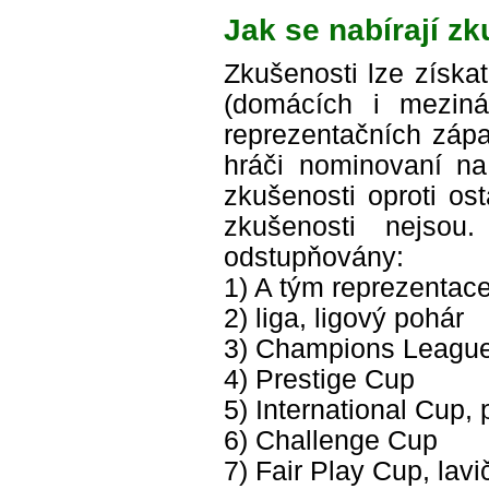
Jak se nabírají z
Zkušenosti lze získa
(domácích i mezinár
reprezentačních zápa
hráči nominovaní na
zkušenosti oproti os
zkušenosti nejso
odstupňovány:
1) A tým reprezentac
2) liga, ligový pohár
3) Champions League
4) Prestige Cup
5) International Cup,
6) Challenge Cup
7) Fair Play Cup, lav