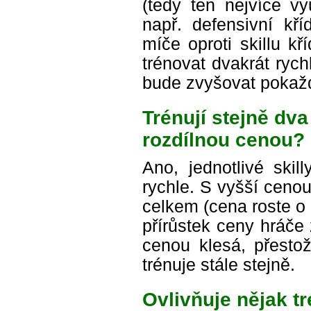
(tedy ten nejvíce vy
např. defensivní kř
míče oproti skillu kř
trénovat dvakrát rych
bude zvyšovat pokažd
Trénují stejně dva
rozdílnou cenou?
Ano, jednotlivé skil
rychle. S vyšší ceno
celkem (cena roste o
přírůstek ceny hráče
cenou klesá, přestož
trénuje stále stejně.
Ovlivňuje nějak t