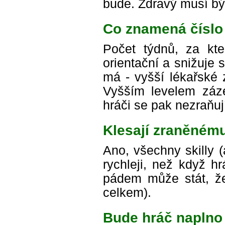
bude. Zdravý musí být
Co znamená číslo
Počet týdnů, za kte
orientační a snižuje
má - vyšší lékařské 
Vyšším levelem záze
hráči se pak nezraňuj
Klesají zraněnému
Ano, všechny skilly (
rychleji, než když h
pádem může stát, že
celkem).
Bude hráč naplno 