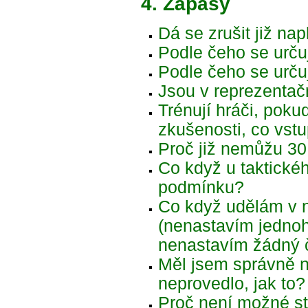
4. Zápasy
Dá se zrušit již na
Podle čeho se urču
Podle čeho se určuj
Jsou v reprezentač
Trénují hráči, pok
zkušenosti, co vst
Proč již nemůžu 30
Co když u taktickéh
podmínku?
Co když udělám v n
(nenastavím jedno
nenastavím žádný 
Měl jsem správně na
neprovedlo, jak to?
Proč není možné st