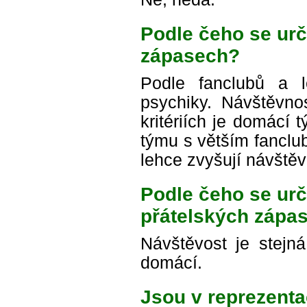
Podle čeho se urč
zápasech?
Podle fanclubů a l
psychiky. Návštěvnos
kritériích je domácí 
týmu s větším fanclub
lehce zvyšují návštěv
Podle čeho se urč
přátelských zápa
Návštěvost je stejn
domácí.
Jsou v reprezent