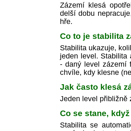
Zázemí klesá opotř
delší dobu nepracuje
hře.
Co to je stabilita
Stabilita ukazuje, ko
jeden level. Stabili
- daný level zázemí 
chvíle, kdy klesne (ne
Jak často klesá z
Jeden level přibližně
Co se stane, když
Stabilita se automat