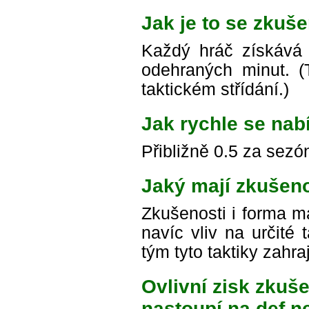
Jak je to se zkuše
Každý hráč získává
odehraných minut. (To
taktickém střídání.)
Jak rychle se nab
Přibližně 0.5 za sezó
Jaký mají zkušeno
Zkušenosti i forma ma
navíc vliv na určité 
tým tyto taktiky zahr
Ovlivní zisk zkuše
nastoupí na def n