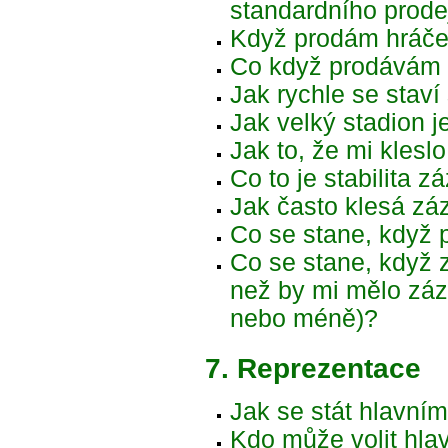
standardního prode
Když prodám hráče,
Co když prodávám h
Jak rychle se staví
Jak velký stadion j
Jak to, že mi klesl
Co to je stabilita 
Jak často klesá zá
Co se stane, když 
Co se stane, když 
než by mi mělo záze
nebo méně)?
7. Reprezentace
Jak se stát hlavní
Kdo může volit hla