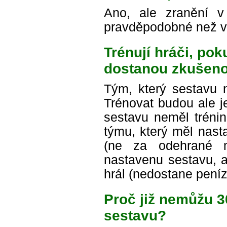
Ano, ale zranění 
pravděpodobné než v
Trénují hráči, po
dostanou zkušeno
Tým, který sestavu n
Trénovat budou ale je
sestavu neměl trénin
týmu, který měl nast
(ne za odehrané m
nastavenu sestavu, a
hrál (nedostane peníz
Proč již nemůžu 
sestavu?