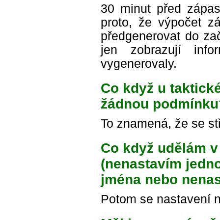
30 minut před zápase
proto, že výpočet zá
předgenerovat do za
jen zobrazují in
vygenerovaly.
Co když u taktick
žádnou podmínku
To znamená, že se st
Co když udělám v 
(nenastavím jedn
jména nebo nenas
Potom se nastavení n