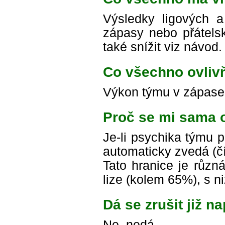
Výsledky ligových a
zápasy nebo přátelsk
také snížit viz návod.
Co všechno ovliv
Výkon týmu v zápase,
Proč se mi sama 
Je-li psychika týmu p
automaticky zvedá (čí
Tato hranice je různá
lize (kolem 65%), s n
Dá se zrušit již 
Ne, nedá.