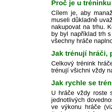
Proč je u trénink
Cílem je, aby manaž
museli důkladně uvaž
nakupovat na trhu. K
by byl například trh 
všechny hráče naplno
Jak trénují hráči
Celkový trénink hráče
trénují všichni vždy 
Jak rychle se trén
U hráče vždy roste s
jednotlivých dovednos
ve výkonu hráče (viz