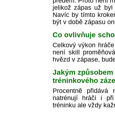
předem. Proto není m
jelikož zápas už byl
Navíc by tímto kroke
být v době zápasu onl
Co ovlivňuje sch
Celkový výkon hráče 
není skill proměňová
hvězd v zápase, bude
Jakým způsobem ov
tréninkového záz
Procentně přidává 
natrénují hráči i př
tréninku ale vždy ka