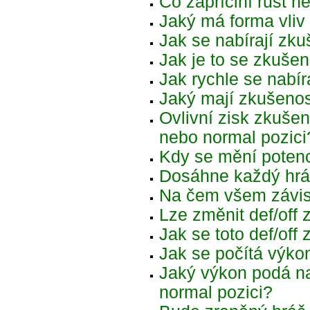
Co zapříčiní růst 
Jaký má forma vliv
Jak se nabírají zku
Jak je to se zkušen
Jak rychle se nabír
Jaký mají zkušenos
Ovlivní zisk zkušen
nebo normal pozici
Kdy se mění potenc
Dosáhne každý hrá
Na čem všem závis
Lze změnit def/off
Jak se toto def/off 
Jak se počítá výko
Jaký výkon podá na
normal pozici?