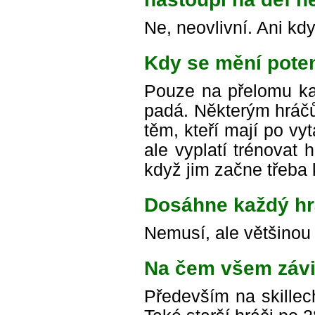
Ne, neovlivní. Ani kd
Kdy se mění pote
Pouze na přelomu ka
padá. Některým hráčů
těm, kteří mají po vy
ale vyplatí trénovat
když jim začne třeba 
Dosáhne každý hr
Nemusí, ale většinou
Na čem všem závi
Především na skillec