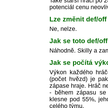
Také starší hráči po 
potenciál cenu neovli
Lze změnit def/of
Ne, nelze.
Jak se toto def/of
Náhodně. Skilly a zam
Jak se počítá výk
Výkon každého hráč
(počet hvězd) je pa
zápase hraje. Hráč n
- během zápasu se 
klesne pod 55%, jeho
celého týmu.