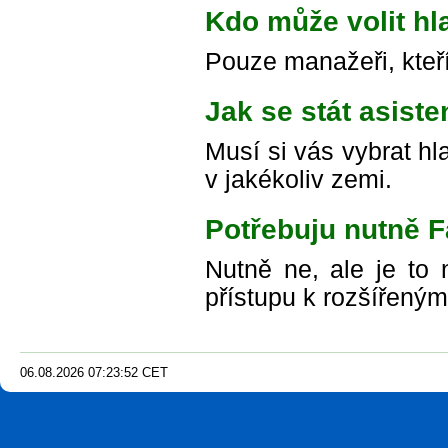
Kdo může volit hl
Pouze manažeři, kteří 
Jak se stát asist
Musí si vás vybrat h
v jakékoliv zemi.
Potřebuju nutně 
Nutně ne, ale je to
přístupu k rozšířeným
06.08.2026
07
:
23
:
54
CET