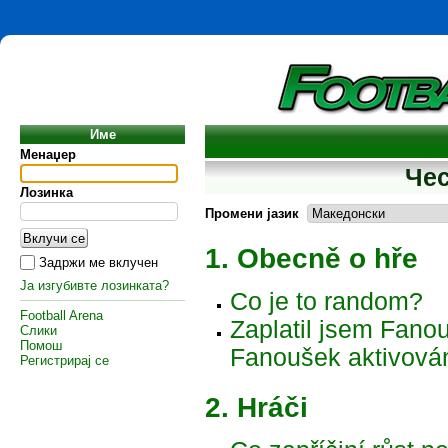
Име
Менаџер
Че
Лозинка
Промени јазик
1. Obecně o hře
Задржи ме вклучен
Ја изгубивте лозинката?
Co je to random?
Football Arena
Zaplatil jsem Fanou
Слики
Помош
Fanoušek aktivová
Регистрирај се
2. Hráči