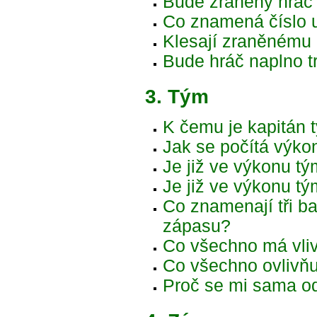
Bude zraněný hráč 
Co znamená číslo 
Klesají zraněnému 
Bude hráč naplno tr
3. Tým
K čemu je kapitán 
Jak se počítá výko
Je již ve výkonu tý
Je již ve výkonu t
Co znamenají tři b
zápasu?
Co všechno má vli
Co všechno ovlivň
Proč se mi sama o