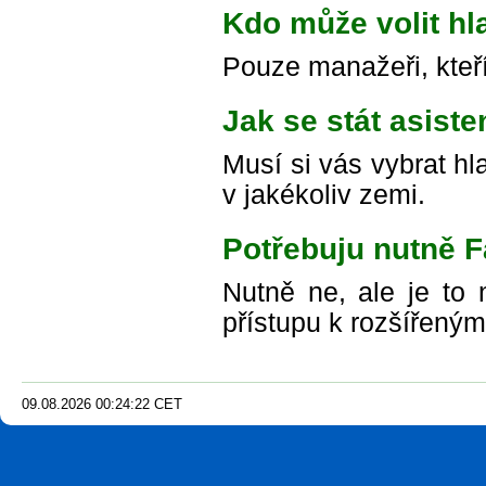
Kdo může volit hl
Pouze manažeři, kteří 
Jak se stát asist
Musí si vás vybrat h
v jakékoliv zemi.
Potřebuju nutně 
Nutně ne, ale je to
přístupu k rozšířeným
09.08.2026
00
:
24
:
24
CET