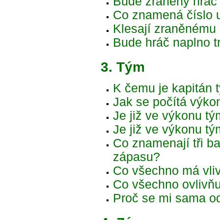
Bude zraněný hráč 
Co znamená číslo 
Klesají zraněnému 
Bude hráč naplno tr
3. Tým
K čemu je kapitán 
Jak se počítá výko
Je již ve výkonu tý
Je již ve výkonu t
Co znamenají tři b
zápasu?
Co všechno má vli
Co všechno ovlivň
Proč se mi sama o