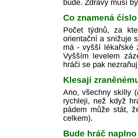
bude. Zdravý musí být
Co znamená číslo
Počet týdnů, za kte
orientační a snižuje
má - vyšší lékařské 
Vyšším levelem záze
hráči se pak nezraňuj
Klesají zraněnému
Ano, všechny skilly (
rychleji, než když h
pádem může stát, že
celkem).
Bude hráč naplno 