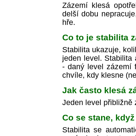
Zázemí klesá opotř
delší dobu nepracuje
hře.
Co to je stabilita
Stabilita ukazuje, ko
jeden level. Stabili
- daný level zázemí 
chvíle, kdy klesne (ne
Jak často klesá z
Jeden level přibližně
Co se stane, když
Stabilita se automat