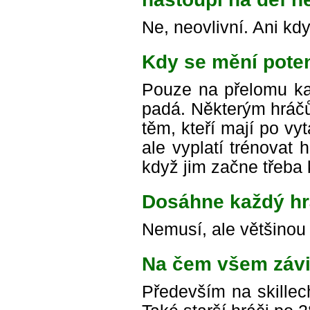
Ne, neovlivní. Ani kd
Kdy se mění pote
Pouze na přelomu ka
padá. Některým hráčů
těm, kteří mají po vy
ale vyplatí trénovat
když jim začne třeba 
Dosáhne každý hr
Nemusí, ale většinou
Na čem všem závi
Především na skillec