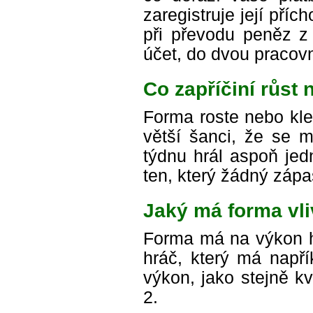
zaregistruje její příc
při převodu peněz z
účet, do dvou pracovn
Co zapříčiní růst
Forma roste nebo kl
větší šanci, že se m
týdnu hrál aspoň jed
ten, který žádný zápa
Jaký má forma vl
Forma má na výkon hr
hráč, který má např
výkon, jako stejně kv
2.