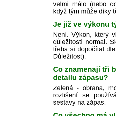
velmi málo (nebo do
když tým může díky t
Je již ve výkonu 
Není. Výkon, který v
důležitosti normal. 
třeba si dopočítat d
Důležitost).
Co znamenají tři
detailu zápasu?
Zelená - obrana, mo
rozlišení se použív
sestavy na zápas.
Co všechno má vl