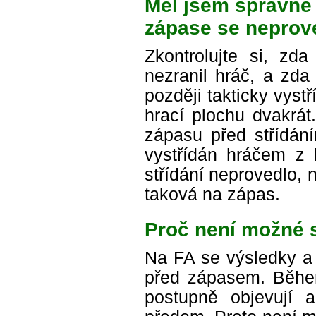
Měl jsem správně n
zápase se neprove
Zkontrolujte si, z
nezranil hráč, a zda
později takticky vyst
hrací plochu dvakrát
zápasu před střídání
vystřídán hráčem z l
střídání neprovedlo, 
taková na zápas.
Proč není možné s
Na FA se výsledky a 
před zápasem. Běhe
postupně objevují a