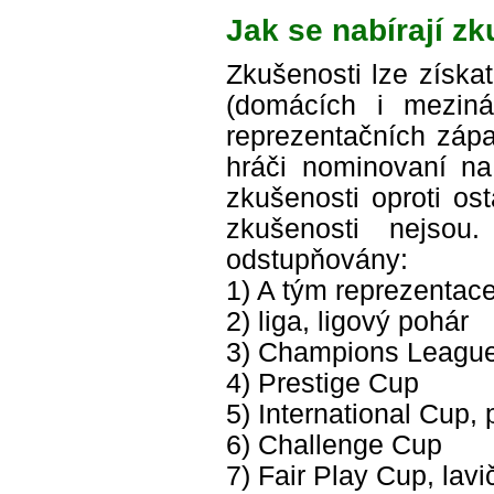
Jak se nabírají z
Zkušenosti lze získa
(domácích i mezinár
reprezentačních zápa
hráči nominovaní na
zkušenosti oproti os
zkušenosti nejso
odstupňovány:
1) A tým reprezentac
2) liga, ligový pohár
3) Champions League
4) Prestige Cup
5) International Cup,
6) Challenge Cup
7) Fair Play Cup, lav