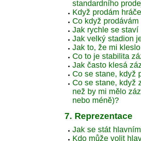
standardního prode
Když prodám hráče,
Co když prodávám h
Jak rychle se staví
Jak velký stadion j
Jak to, že mi klesl
Co to je stabilita 
Jak často klesá zá
Co se stane, když 
Co se stane, když 
než by mi mělo záze
nebo méně)?
7. Reprezentace
Jak se stát hlavní
Kdo může volit hla