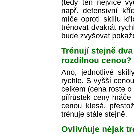
(tedy ten nejvíce vy
např. defensivní kř
míče oproti skillu kř
trénovat dvakrát rych
bude zvyšovat pokažd
Trénují stejně dva
rozdílnou cenou?
Ano, jednotlivé skil
rychle. S vyšší ceno
celkem (cena roste o
přírůstek ceny hráče
cenou klesá, přestož
trénuje stále stejně.
Ovlivňuje nějak t