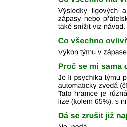
Výsledky ligových a
zápasy nebo přátelsk
také snížit viz návod.
Co všechno ovliv
Výkon týmu v zápase,
Proč se mi sama 
Je-li psychika týmu p
automaticky zvedá (čí
Tato hranice je různá
lize (kolem 65%), s n
Dá se zrušit již 
Ne, nedá.