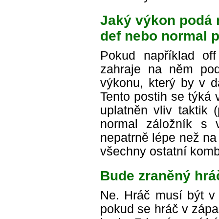
Jaký výkon podá n
def nebo normal p
Pokud například of
zahraje na něm pod
výkonu, který by v 
Tento postih se týká 
uplatněn vliv taktik
normal záložník s v
nepatrně lépe než na s
všechny ostatní komb
Bude zraněný hráč
Ne. Hráč musí být v 
pokud se hráč v zápa