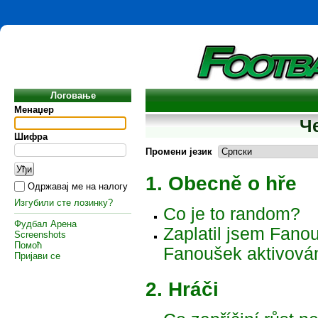
Логовање
Менаџер
Ч
Шифра
Промени језик
1. Obecně o hře
Одржавај ме на налогу
Изгубили сте лозинку?
Co je to random?
Фудбал Арена
Zaplatil jsem Fanou
Screenshots
Помоћ
Fanoušek aktivová
Пријави се
2. Hráči