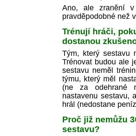
Ano, ale zranění 
pravděpodobné než v
Trénují hráči, po
dostanou zkušeno
Tým, který sestavu n
Trénovat budou ale je
sestavu neměl trénin
týmu, který měl nast
(ne za odehrané m
nastavenu sestavu, a
hrál (nedostane peníz
Proč již nemůžu 
sestavu?