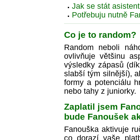
Jak se stát asiste
Potřebuju nutně Fa
Co je to random?
Random neboli náho
ovlivňuje většinu a
výsledky zápasů (dí
slabší tým silnější), 
formy a potenciálu h
nebo tahy z juniorky.
Zaplatil jsem Fan
bude Fanoušek ak
Fanouška aktivuje ruč
co dorazí vaše plat