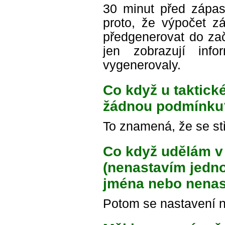
30 minut před zápase
proto, že výpočet zá
předgenerovat do za
jen zobrazují in
vygenerovaly.
Co když u taktick
žádnou podmínku
To znamená, že se st
Co když udělám v 
(nenastavím jedn
jména nebo nenas
Potom se nastavení n