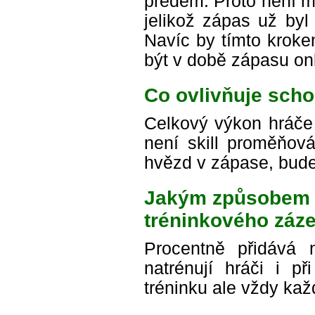
předem. Proto není m
jelikož zápas už byl
Navíc by tímto kroke
být v době zápasu onl
Co ovlivňuje sch
Celkový výkon hráče 
není skill proměňová
hvězd v zápase, bude
Jakým způsobem ov
tréninkového záz
Procentně přidává 
natrénují hráči i př
tréninku ale vždy ka