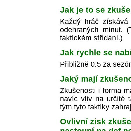
Jak je to se zkuše
Každý hráč získává
odehraných minut. (To
taktickém střídání.)
Jak rychle se nab
Přibližně 0.5 za sezó
Jaký mají zkušeno
Zkušenosti i forma ma
navíc vliv na určité 
tým tyto taktiky zahr
Ovlivní zisk zkuše
nastoupí na def n