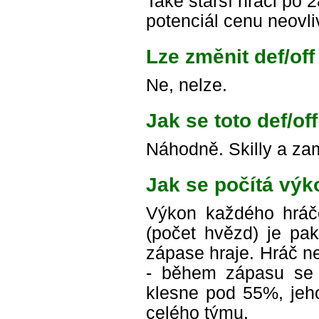
Také starší hráči po 
potenciál cenu neovli
Lze změnit def/of
Ne, nelze.
Jak se toto def/of
Náhodně. Skilly a zam
Jak se počítá výk
Výkon každého hráč
(počet hvězd) je pa
zápase hraje. Hráč n
- během zápasu se 
klesne pod 55%, jeho
celého týmu.