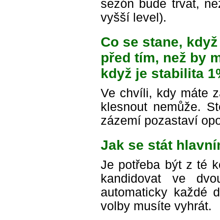
sezón bude trvat, n
vyšší level).
Co se stane, když
před tím, než by 
když je stabilita 
Ve chvíli, kdy máte 
klesnout nemůže. St
zázemí pozastaví opo
Jak se stát hlavn
Je potřeba být z té 
kandidovat ve dvou
automaticky každé d
volby musíte vyhrát.