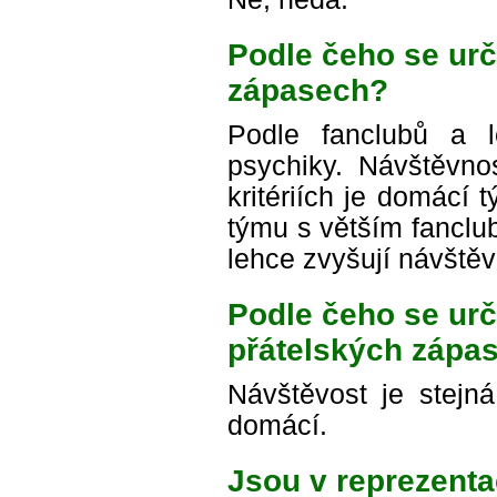
Podle čeho se urč
zápasech?
Podle fanclubů a l
psychiky. Návštěvnos
kritériích je domácí 
týmu s větším fanclub
lehce zvyšují návštěv
Podle čeho se urč
přátelských zápa
Návštěvost je stejn
domácí.
Jsou v reprezent