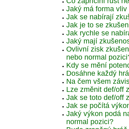
Co zapříčiní růst 
Jaký má forma vliv
Jak se nabírají zku
Jak je to se zkušen
Jak rychle se nabír
Jaký mají zkušenos
Ovlivní zisk zkušen
nebo normal pozici
Kdy se mění potenc
Dosáhne každý hrá
Na čem všem závis
Lze změnit def/off
Jak se toto def/off 
Jak se počítá výko
Jaký výkon podá na
normal pozici?