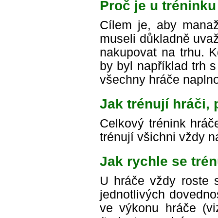
Proč je u trénink
Cílem je, aby manaž
museli důkladně uvaž
nakupovat na trhu. K
by byl například trh 
všechny hráče naplno
Jak trénují hráči
Celkový trénink hráče
trénují všichni vždy 
Jak rychle se trén
U hráče vždy roste s
jednotlivých dovednos
ve výkonu hráče (viz