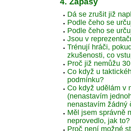
4. Zápasy
Dá se zrušit již na
Podle čeho se urču
Podle čeho se určuj
Jsou v reprezentač
Trénují hráči, pok
zkušenosti, co vst
Proč již nemůžu 30
Co když u taktickéh
podmínku?
Co když udělám v n
(nenastavím jedno
nenastavím žádný 
Měl jsem správně na
neprovedlo, jak to?
Proč není možné st