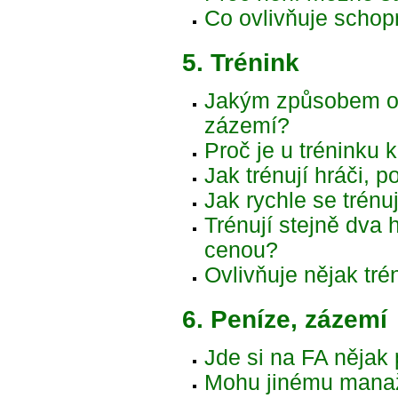
Co ovlivňuje schop
5. Trénink
Jakým způsobem ovl
zázemí?
Proč je u tréninku
Jak trénují hráči, 
Jak rychle se trénuj
Trénují stejně dva 
cenou?
Ovlivňuje nějak tr
6. Peníze, zázemí
Jde si na FA nějak 
Mohu jinému manaže