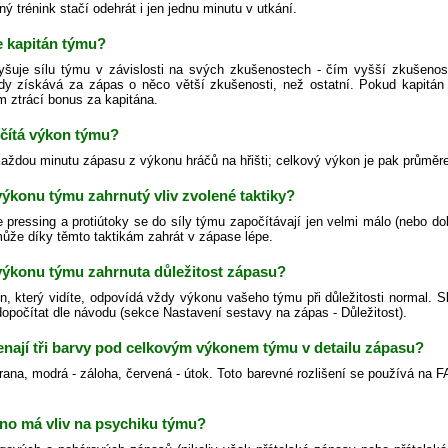
ný trénink stačí odehrát i jen jednu minutu v utkání.
e kapitán týmu?
yšuje sílu týmu v závislosti na svých zkušenostech - čím vyšší zkušenos
dy získává za zápas o něco větší zkušenosti, než ostatní. Pokud kapitán
m ztrácí bonus za kapitána.
očítá výkon týmu?
každou minutu zápasu z výkonu hráčů na hřišti; celkový výkon je pak průměr
 výkonu týmu zahrnutý vliv zvolené taktiky?
 pressing a protiútoky se do síly týmu započítávají jen velmi málo (nebo do
ůže díky těmto taktikám zahrát v zápase lépe.
 výkonu týmu zahrnuta důležitost zápasu?
n, který vidíte, odpovídá vždy výkonu vašeho týmu při důležitosti normal. S
 dopočítat dle návodu (sekce Nastavení sestavy na zápas - Důležitost).
nají tři barvy pod celkovým výkonem týmu v detailu zápasu?
rana, modrá - záloha, červená - útok. Toto barevné rozlišení se používá na F
no má vliv na psychiku týmu?