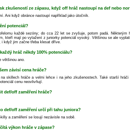
isk zkušeností ze zápasu, když off hráč nastoupí na def nebo no
ní. Ani když obránce nastoupí například jako útočník.
ění potenciál?
řelomu každé sezóny; do cca 22 let se zvyšuje, potom padá. Některým h
m, kteří mají po vytažení z juniorky potenciál vysoký. Většinou se ale vypl
 i když jim začne třeba klesat dříve.
každý hráč někdy 100% potenciálu?
e většinou ano.
šem závisí cena hráče?
na skillech hráče a velmi lehce i na jeho zkušenostech. Také starší hráči
otenciál cenu neovlivňují.
t def/off zaměření hráče?
to def/off zaměření určí při tahu juniora?
illy a zaměření se losují nezávisle na sobě.
čítá výkon hráče v zápase?