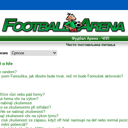
Фудбал Арена - ЧПП
Често постављана питања
език
 o hře
to random?
il jsem Fanouška, jak dlouho bude trvat, než mi bude Fanoušek aktivován?
říčiní růst nebo pád formy?
á forma vliv na výkon?
 nabírají zkušenosti
to se zkušenostmi při střídání?
hle se nabírají zkušenosti?
ají zkušenosti vliv na výkon týmu?
í zisk zkušeností ze zápasu, když off hráč nastoupí na def nebo normal pozic
 mění potenciál?