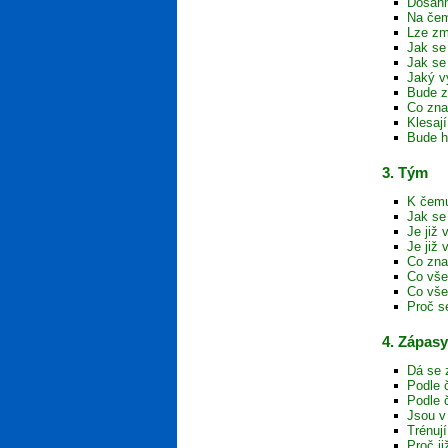
Dosáhn
Na čem
Lze zm
Jak se 
Jak se
Jaký v
Bude z
Co zna
Klesaj
Bude h
3. Tým
K čemu
Jak se
Je již
Je již
Co zna
Co vše
Co vše
Proč s
4. Zápasy
Dá se 
Podle 
Podle 
Jsou v
Trénuj
Proč j