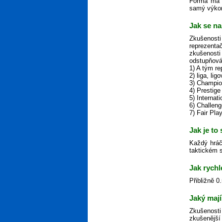
Forma má n
samý výkon,
Jak se na
Zkušenosti
reprezenta
zkušenosti
odstupňová
1) A tým r
2) liga, lig
3) Champio
4) Prestige
5) Internat
6) Challen
7) Fair Pla
Jak je to
Každý hráč
taktickém s
Jak rychl
Přibližně 0
Jaký mají
Zkušenosti
zkušenější 