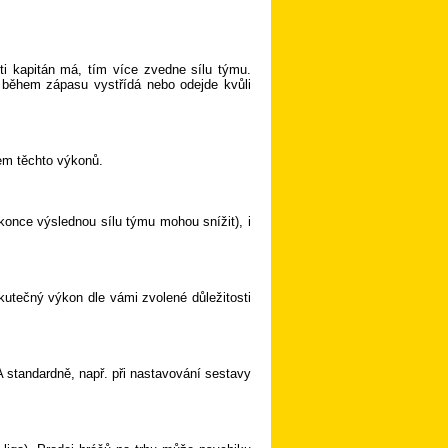
ti kapitán má, tím více zvedne sílu týmu.
 během zápasu vystřídá nebo odejde kvůli
em těchto výkonů.
konce výslednou sílu týmu mohou snížit), i
kutečný výkon dle vámi zvolené důležitosti
A standardně, např. při nastavování sestavy