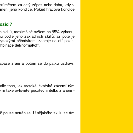
 průměrem za celý zápas nebo dobu, kdy v
 mění jeho kondice. Pokud hráčova kondice
ozici?
ých skillů, maximálně ovšem na 95% výkonu,
 podle jeho základních skillů; až poté je
vysokými přihrávkami zahraje na off pozici
ombinace def/normal/off.
zápase zraní a potom se do pátku uzdraví,
podle toho, jak vysoké lékařské zázemí tým
í také ovlivníte počáteční délku zranění -
áč pouze netrénuje. U nějakého skillu se tím