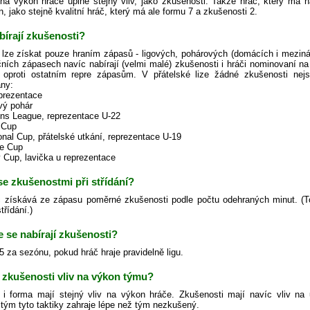
a výkon hráče úplně stejný vliv, jako zkušenosti. Takže hráč, který má n
 jako stejně kvalitní hráč, který má ale formu 7 a zkušenosti 2.
bírají zkušenosti?
 lze získat pouze hraním zápasů - ligových, pohárových (domácích i meziná
čních zápasech navíc nabírají (velmi malé) zkušenosti i hráči nominovaní n
 oproti ostatním repre zápasům. V přátelské lize žádné zkušenosti n
ny:
eprezentace
ový pohár
ns League, reprezentace U-22
 Cup
ional Cup, přátelské utkání, reprezentace U-19
ge Cup
y Cup, lavička u reprezentace
 se zkušenostmi při střídání?
 získává ze zápasu poměrné zkušenosti podle počtu odehraných minut. (Toto p
třídání.)
e se nabírají zkušenosti?
.5 za sezónu, pokud hráč hraje pravidelně ligu.
 zkušenosti vliv na výkon týmu?
 i forma mají stejný vliv na výkon hráče. Zkušenosti mají navíc vliv na u
tým tyto taktiky zahraje lépe než tým nezkušený.