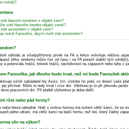
bo méně)?
zentace
 stát hlavním trenérem v nějaké zemi?
že volit hlavního trenéra nějaké země?
 stát asistentem v nějaké zemi?
uju nutně Fanouška, abych mohl stát asistentem?
 random?
oli náhoda je všudypřítomný prvek na FA a lehce ovlivňuje většinu aspe
ápasů (díky randomu může čas od času i na FA porazit slabší tým silnější), 
 a potenciálu hráčů, trénink hráčů, návštěvnost na zápasech nebo tahy z ju
jsem Fanouška, jak dlouho bude trvat, než mi bude Fanoušek akt
tivuje ručně zakladatel hry Axiss; tzn. získáte ho poté, co dorazí vaše pla
e její příchod. Může to tedy trvat i více dní. Většinou je to při převodu pen
 dvou pracovních dní. Při platbě složenkou je doba delší.
iní růst nebo pád formy?
e nebo klesá náhodně. Hráč s nízkou formou má ovšem větší šanci, že se mu
aspoň jedno utkání, má větší šanci na lepší formu, než ten, který žádný zápa
forma vliv na výkon?