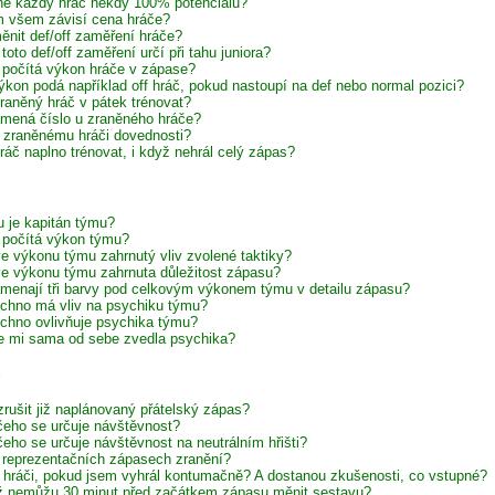
e každý hráč někdy 100% potenciálu?
 všem závisí cena hráče?
ěnit def/off zaměření hráče?
toto def/off zaměření určí při tahu juniora?
 počítá výkon hráče v zápase?
ýkon podá například off hráč, pokud nastoupí na def nebo normal pozici?
raněný hráč v pátek trénovat?
mená číslo u zraněného hráče?
í zraněnému hráči dovednosti?
ráč naplno trénovat, i když nehrál celý zápas?
 je kapitán týmu?
 počítá výkon týmu?
 ve výkonu týmu zahrnutý vliv zvolené taktiky?
 ve výkonu týmu zahrnuta důležitost zápasu?
menají tři barvy pod celkovým výkonem týmu v detailu zápasu?
chno má vliv na psychiku týmu?
chno ovlivňuje psychika týmu?
e mi sama od sebe zvedla psychika?
zrušit již naplánovaný přátelský zápas?
čeho se určuje návštěvnost?
čeho se určuje návštěvnost na neutrálním hřišti?
 reprezentačních zápasech zranění?
í hráči, pokud jsem vyhrál kontumačně? A dostanou zkušenosti, co vstupné?
iž nemůžu 30 minut před začátkem zápasu měnit sestavu?