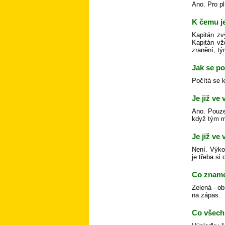
Ano. Pro pl
K čemu j
Kapitán zv
Kapitán vž
zranění, tý
Jak se p
Počítá se 
Je již ve
Ano. Pouze
když tým m
Je již ve
Není. Výko
je třeba si
Co zname
Zelená - ob
na zápas.
Co všech