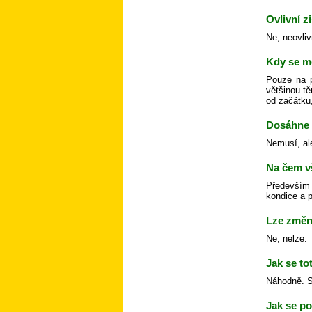
Ovlivní z
Ne, neovliv
Kdy se m
Pouze na p
většinou tě
od začátku,
Dosáhne 
Nemusí, al
Na čem v
Především 
kondice a p
Lze změni
Ne, nelze.
Jak se to
Náhodně. Sk
Jak se po