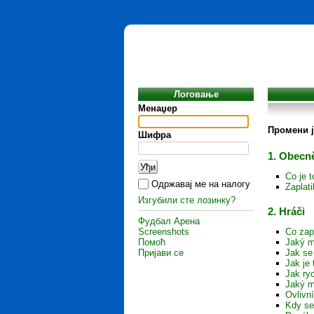
Логовање
Менаџер
Промени ј
Шифра
1. Obecně
Co je 
Одржавај ме на налогу
Zaplat
Изгубили сте лозинку?
2. Hráči
Фудбал Арена
Screenshots
Co zap
Помоћ
Jaký m
Пријави се
Jak se
Jak je 
Jak ryc
Jaký m
Ovlivn
Kdy se