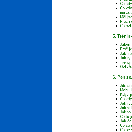
Co kdy
Co kdy
nenast
Měl js
Proč n
Co ovl
5. Trénin
Jakým 
Proč j
Jak tr
Jak ryc
Trénuj
Ovlivň
6. Peníze
Jde si 
Mohu j
Když p
Co kdy
Jak ryc
Jak ve
Jak to
Co to j
Jak ča
Co se 
Co se 