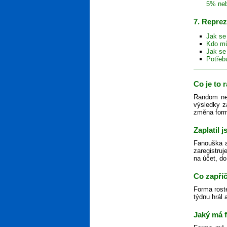
5% ne
7. Repre
Jak se
Kdo mů
Jak se
Potřeb
Co je to
Random neb
výsledky z
změna formy
Zaplatil 
Fanouška ak
zaregistruj
na účet, do
Co zapříč
Forma rost
týdnu hrál 
Jaký má 