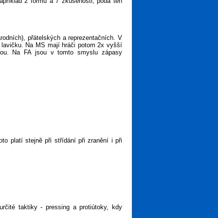
apříklad 2 formu a 7 zkušenosti, podá ten
rodních), přátelských a reprezentačních. V
a lavičku. Na MS mají hráči potom 2x vyšší
ejsou. Na FA jsou v tomto smyslu zápasy
latí stejně při střídání při zranění i při
rčité taktiky - pressing a protiútoky, kdy