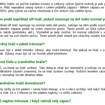
ého hráče se počítá každou minutu a celkový výkon (počet hvězd) je pak
je. Hráč nepodává stejný výkon v celém průběhu zápasu - během zápasu se
55%, jeho výkon se začne zhoršovat a tím ovlivní sílu celého týmu.
n podá například off hráč, pokud nastoupí na def nebo normal p
íklad off hráč nastoupí na normal nebo def postu, zahraje na něm podle sv
 daném zápase podal na svém vlastním postu. Tento postih se týká výkonu
liv taktik (protiútoky atd.). Výsledně je tedy možné, že normal záložník s 
pe než na své vlastní pozici. Tento postih platí stejně pro všechny ostatní k
něný hráč v pátek trénovat?
usí být v době tréninku zdravý, aby mohl trénovat. Ale pokud se hráč v 
de. Zdravý musí být už ve čtvrtek před tréninkem.
ná číslo u zraněného hráče?
ů, za které se hráč uzdraví. Tato doba je však jen orientační a snižuje se 
 lékařské zázemí znamená, že se hráč uzdraví rychleji. Vyšším levelem zázem
k nezraňují na tak dlouhou dobu.
zraněnému hráči dovednosti?
y skilly (a tím pádem i cena) hráči klesají, a to o něco rychleji, než když hr
stát, že o 1 klesne (a tím pádem logicky i u skillu celkem).
 naplno trénovat, i když nehrál celý zápas?