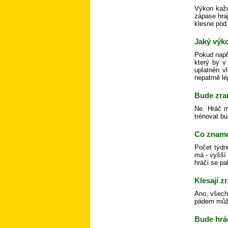
Výkon každ
zápase hra
klesne pod 
Jaký výko
Pokud např
který by v
uplatněn v
nepatrně lé
Bude zra
Ne. Hráč m
trénovat bu
Co zname
Počet týdn
má - vyšší
hráči se pa
Klesají 
Ano, všechn
pádem může 
Bude hráč