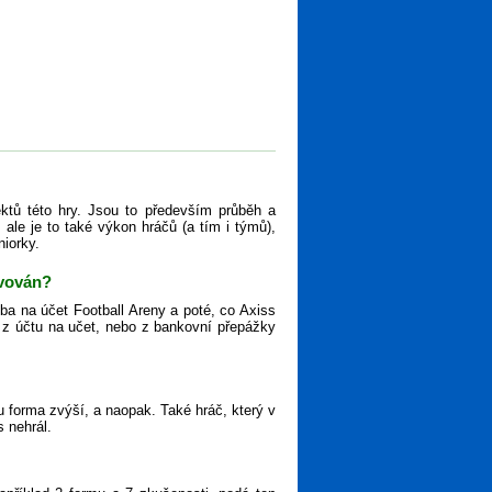
ktů této hry. Jsou to především průběh a
ale je to také výkon hráčů (a tím i týmů),
niorky.
ivován?
tba na účet Football Areny a poté, co Axiss
ěz z účtu na učet, nebo z bankovní přepážky
 forma zvýší, a naopak. Také hráč, který v
s nehrál.