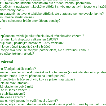
ž u taktického střídání nenastavím pro střídání žádnou podmínku?
ž udělám v nastavení taktického střídání chybu (nenastavím jednoho z hráč
avím žádný čas)?
em správně nastavené taktické střídání, ale v zápase se neprovedlo, jak to?
ení možné střídat online?
ivňuje schopnost hráče proměňovat penalty?
k
způsobem ovlivňuje sílu tréninku level tréninkového zázemí?
e u tréninku k dispozici celkem jen 1200%?
énují hráči, pokud jim nastavím 100% tréninku?
hle se trénují jednotlivé skilly hráče?
í stejně dva hráči se stejným potenciálem, ale s rozdílnou cenou?
uje nějak trénink náhoda?
, zázemí
na FA nějak půjčit peníze?
inému manažerovi nějak převést na konto peníze (kromě standardního prodeje
rodám hráče, kdy mi přibudou na kontě peníze?
ž prodávám hráče ve chvíli, kdy se právě hraje zápas?
hle se staví stadion?
lký stadion je dobré mít?
, že mi kleslo zázemí?
e stabilita zázemí?
sto klesá zázemí?
stane, když postavím vyšší level zázemí?
stane, když zadám stavbu vyššího levelu těsně před tím, než by mi mělo zázem