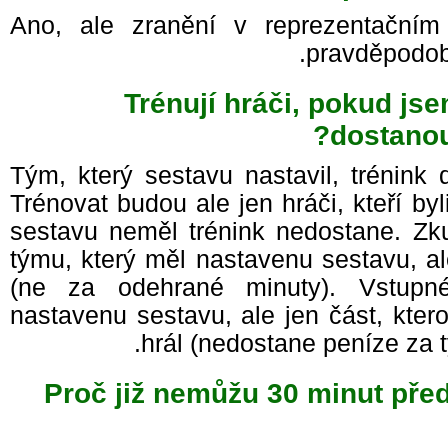
Ano, ale zranění v reprezentač
pravděpodo
Trénují hráči, pokud j
dostano
Tým, který sestavu nastavil, trénink
Trénovat budou ale jen hráči, kteří b
sestavu neměl trénink nedostane. Zk
týmu, který měl nastavenu sestavu, a
(ne za odehrané minuty). Vstup
nastavenu sestavu, ale jen část, kte
hrál (nedostane peníze za 
Proč již nemůžu 30 minut př