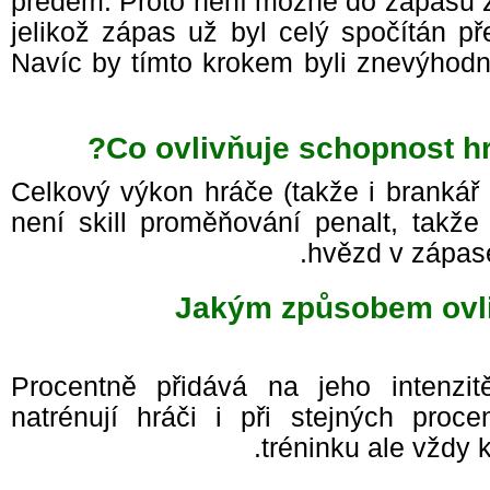
předem. Proto není možné do zápasu 
jelikož zápas už byl celý spočítán p
Navíc by tímto krokem byli znevýhod
Co ovlivňuje schopnost h
Celkový výkon hráče (takže i branká
není skill proměňování penalt, takž
hvězd v zápas
Jakým způsobem ovli
Procentně přidává na jeho intenzi
natrénují hráči i při stejných proc
tréninku ale vžd