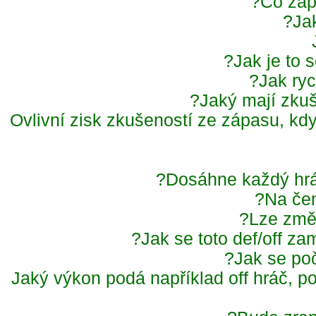
Co zap
Ja
Jak je to 
Jak ry
Jaký mají zku
Ovlivní zisk zkušeností ze zápasu, kd
Dosáhne každý hr
Na če
Lze změ
Jak se toto def/off za
Jak se po
Jaký výkon podá například off hráč, 