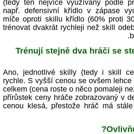
(tedy ten nejvíce využívaný podle p
např. defensivní křídlo v zápase v
míče oproti skillu křídlo (60% proti 
trénovat dvakrát rychleji než skill od
Trénují stejně dva hráči se 
Ano, jednotlivé skilly (tedy i skill
rychle. S vyšší cenou se ovšem lehce
celkem (cena roste o něco pomaleji n
přírůstek ceny hráče zobrazovaný v d
cenou klesá, přestože hráč má stále
Ovlivň