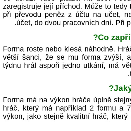
zaregistruje její příchod. Může to tedy 
při převodu peněz z účtu na učet, 
účet, do dvou pracovních dní. Při 
Co zapř
Forma roste nebo klesá náhodně. Hr
větší šanci, že se mu forma zvýší, 
týdnu hrál aspoň jedno utkání, má vě
Jak
Forma má na výkon hráče úplně stejný
hráč, který má například 2 formu a
výkon, jako stejně kvalitní hráč, kte