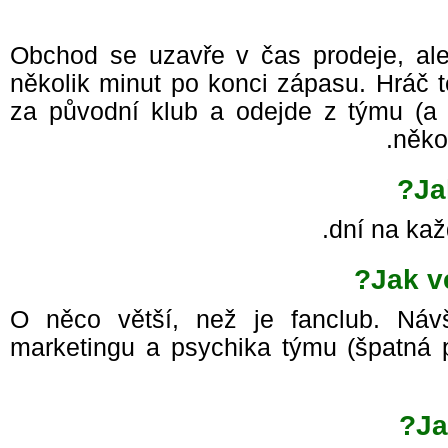
Obchod se uzavře v čas prodeje, ale
několik minut po konci zápasu. Hráč 
za původní klub a odejde z týmu (a
něk
J
Jak v
O něco větší, než je fanclub. Náv
marketingu a psychika týmu (špatná
J