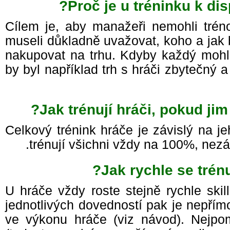
Proč je u tréninku k d
Cílem je, aby manažeři nemohli tré
museli důkladně uvažovat, koho a ja
nakupovat na trhu. Kdyby každý mohl
by byl například trh s hráči zbytečný 
Jak trénují hráči, pokud j
Celkový trénink hráče je závislý na j
trénují všichni vždy na 100%, nez
Jak rychle se trénu
U hráče vždy roste stejně rychle ski
jednotlivých dovedností pak je nepřím
ve výkonu hráče (viz návod). Nejpom