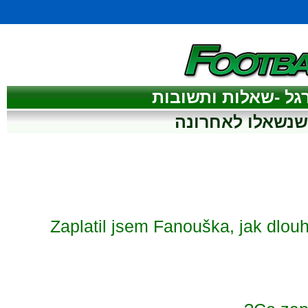
גל -שאלות ותשובות
נשאלו לאחרונה
Zaplatil jsem Fanouška, jak dlo