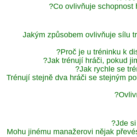
Co ovlivňuje schopnost
Jakým způsobem ovlivňuje sílu t
Proč je u tréninku k 
Jak trénují hráči, pokud 
Jak rychle se tré
Trénují stejně dva hráči se stejným p
Ovli
Jde s
Mohu jinému manažerovi nějak převé