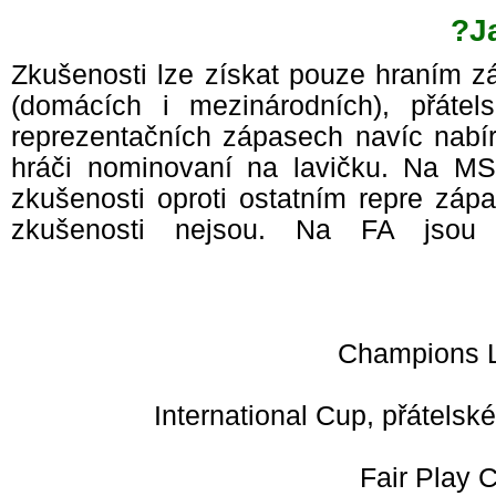
J
Zkušenosti lze získat pouze hraním 
(domácích i mezinárodních), přáte
reprezentačních zápasech navíc nabír
hráči nominovaní na lavičku. Na M
zkušenosti oproti ostatním repre zá
zkušenosti nejsou. Na FA jso