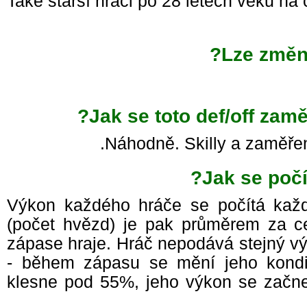
Také starší hráči po 28 letech věku na
Lze změn
Jak se toto def/off zamě
Náhodně. Skilly a zaměřen
Jak se poč
Výkon každého hráče se počítá kaž
(počet hvězd) je pak průměrem za 
zápase hraje. Hráč nepodává stejný 
- během zápasu se mění jeho kond
klesne pod 55%, jeho výkon se začne