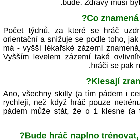
bude. Zdravý musí být
Co znamená 
Počet týdnů, za které se hráč uzd
orientační a snižuje se podle toho, 
má - vyšší lékařské zázemí znamená,
Vyšším levelem zázemí také ovlivní
hráči se pak 
Klesají zr
Ano, všechny skilly (a tím pádem i ce
rychleji, než když hráč pouze netrén
pádem může stát, že o 1 klesne (a 
Bude hráč naplno trénovat,