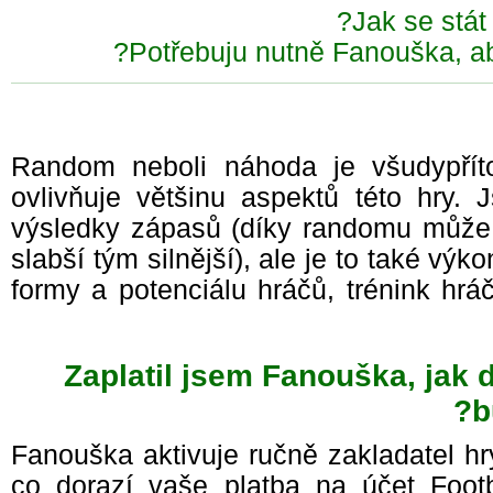
Jak se stá
Potřebuju nutně Fanouška, a
Random neboli náhoda je všudypř
ovlivňuje většinu aspektů této hry
výsledky zápasů (díky randomu může
slabší tým silnější), ale je to také vý
formy a potenciálu hráčů, trénink h
Zaplatil jsem Fanouška, jak 
Fanouška aktivuje ručně zakladatel hr
co dorazí vaše platba na účet Foot