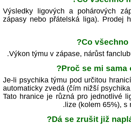
Výsledky ligových a pohárových záp
zápasy nebo přátelská liga). Prodej
Co všechno 
Výkon týmu v zápase, nárůst fanclu
Proč se mi sama 
Je-li psychika týmu pod určitou hrani
automaticky zvedá (čím nižší psychika
Tato hranice je různá pro jednotlivé 
lize (kolem 65%), s
Dá se zrušit již na