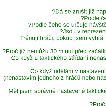
Dá se zrušit již n
Podle č
Podle čeho se určuje návště
Jsou v repreze
Trénují hráči, pokud jsem vyh
Proč již nemůžu 30 minut před začá
Co když u taktického střídání nena
Co když udělám v nastavení
(nenastavím jednoho z hráčů nebo n
Měl jsem správně nastavené taktické
Proč