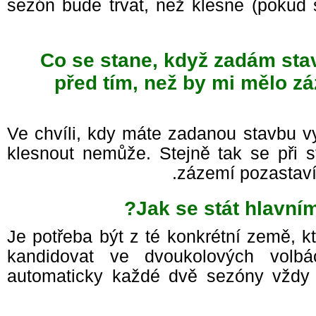
sezón bude trvat, než klesne (poku
Co se stane, když zadám sta
před tím, než by mi mělo z
Ve chvíli, kdy máte zadanou stavbu v
klesnout nemůže. Stejně tak se při
zázemí pozastaví
Jak se stát hlavní
Je potřeba být z té konkrétní země, 
kandidovat ve dvoukolových volb
automaticky každé dvě sezóny vždy 