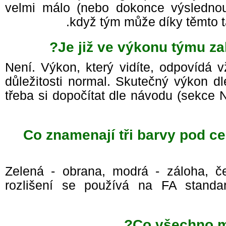
velmi málo (nebo dokonce výslednou
když tým může díky těmto 
Je již ve výkonu týmu z
Není. Výkon, který vidíte, odpovídá
důležitosti normal. Skutečný výkon d
třeba si dopočítat dle návodu (sekce
Co znamenají tři barvy pod
Zelená - obrana, modrá - záloha, č
rozlišení se používá na FA standa
Co všechno m