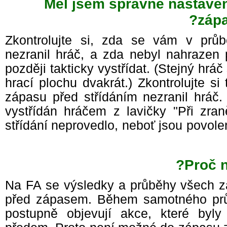
Měl jsem správně nastavené
záp
Zkontrolujte si, zda se vám v prů
nezranil hráč, a zda nebyl nahrazen
později takticky vystřídat. (Stejný hr
hrací plochu dvakrát.) Zkontrolujte 
zápasu před střídáním nezranil hráč
vystřídán hráčem z lavičky "Při zra
střídání neprovedlo, neboť jsou povole
Proč 
Na FA se výsledky a průběhy všech z
před zápasem. Během samotného prů
postupně objevují akce, které byl