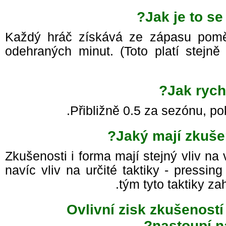
Jak je to s
Každý hráč získává ze zápasu pomě
odehraných minut. (Toto platí stejně 
Jak rych
Přibližně 0.5 za sezónu, po
Jaký mají zkuše
Zkušenosti i forma mají stejný vliv n
navíc vliv na určité taktiky - pressin
tým tyto taktiky 
Ovlivní zisk zkušenost
nastoupí n