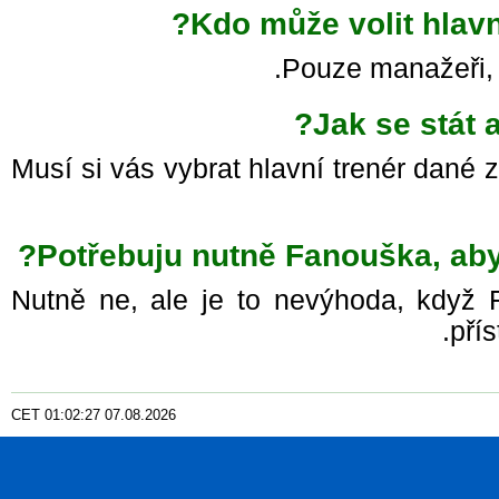
Kdo může volit hlav
Pouze manažeři, k
Jak se stát
Musí si vás vybrat hlavní trenér dan
Potřebuju nutně Fanouška, ab
Nutně ne, ale je to nevýhoda, když
pří
CET
01
:
02
:
29
07.08.2026