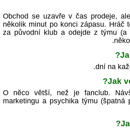
Obchod se uzavře v čas prodeje, ale
několik minut po konci zápasu. Hráč 
za původní klub a odejde z týmu (a
něk
J
Jak v
O něco větší, než je fanclub. Náv
marketingu a psychika týmu (špatná
J