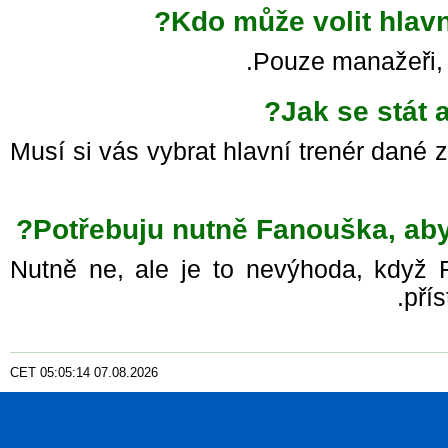
Kdo může volit hlav
Pouze manažeři, k
Jak se stát
Musí si vás vybrat hlavní trenér dan
Potřebuju nutně Fanouška, ab
Nutně ne, ale je to nevýhoda, když
pří
CET
05
:
05
:
16
07.08.2026