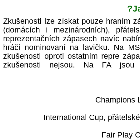
J
Zkušenosti lze získat pouze hraním 
(domácích i mezinárodních), přáte
reprezentačních zápasech navíc nabír
hráči nominovaní na lavičku. Na M
zkušenosti oproti ostatním repre zá
zkušenosti nejsou. Na FA jso