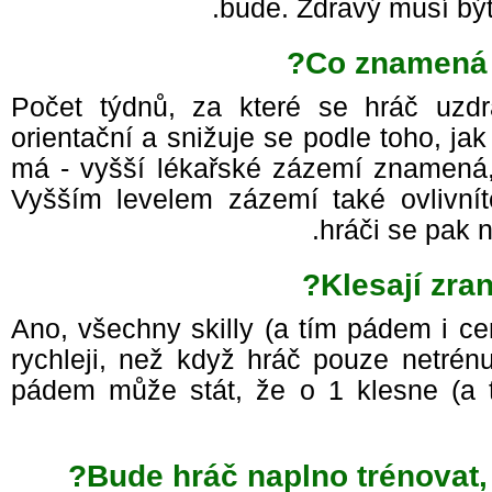
bude. Zdravý musí být
Co znamená 
Počet týdnů, za které se hráč uzd
orientační a snižuje se podle toho, 
má - vyšší lékařské zázemí znamená,
Vyšším levelem zázemí také ovlivní
hráči se pak 
Klesají zr
Ano, všechny skilly (a tím pádem i ce
rychleji, než když hráč pouze netrén
pádem může stát, že o 1 klesne (a 
Bude hráč naplno trénovat,