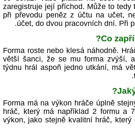
zaregistruje její příchod. Může to tedy 
při převodu peněz z účtu na učet, 
účet, do dvou pracovních dní. Při 
Co zapř
Forma roste nebo klesá náhodně. Hr
větší šanci, že se mu forma zvýší, 
týdnu hrál aspoň jedno utkání, má vě
Jak
Forma má na výkon hráče úplně stejný
hráč, který má například 2 formu a
výkon, jako stejně kvalitní hráč, kte