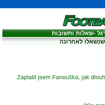
גל -שאלות ותשובות
נשאלו לאחרונה
Zaplatil jsem Fanouška, jak dlo