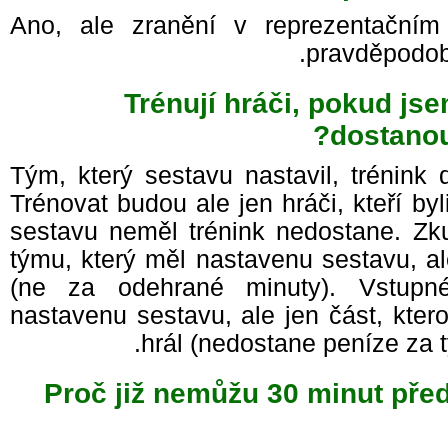
Ano, ale zranění v reprezentač
pravděpodo
Trénují hráči, pokud j
dostano
Tým, který sestavu nastavil, trénink
Trénovat budou ale jen hráči, kteří b
sestavu neměl trénink nedostane. Zk
týmu, který měl nastavenu sestavu, a
(ne za odehrané minuty). Vstup
nastavenu sestavu, ale jen část, kte
hrál (nedostane peníze za 
Proč již nemůžu 30 minut př