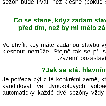
sezón bude trvat, než klesne (poku
Co se stane, když zadám sta
před tím, než by mi mělo z
Ve chvíli, kdy máte zadanou stavbu v
klesnout nemůže. Stejně tak se při
zázemí pozastaví
Jak se stát hlavní
Je potřeba být z té konkrétní země, 
kandidovat ve dvoukolových volb
automaticky každé dvě sezóny vždy 