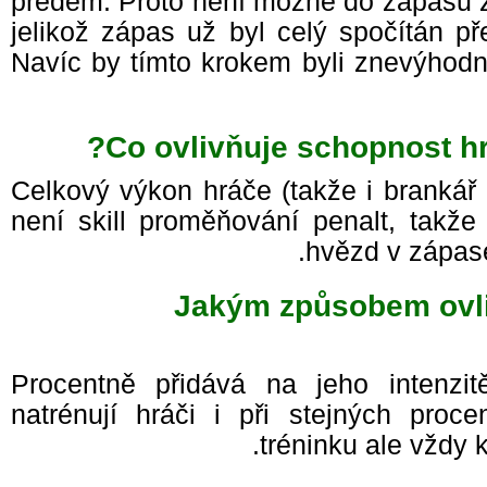
předem. Proto není možné do zápasu 
jelikož zápas už byl celý spočítán p
Navíc by tímto krokem byli znevýhod
Co ovlivňuje schopnost h
Celkový výkon hráče (takže i branká
není skill proměňování penalt, takž
hvězd v zápas
Jakým způsobem ovli
Procentně přidává na jeho intenzi
natrénují hráči i při stejných proc
tréninku ale vžd