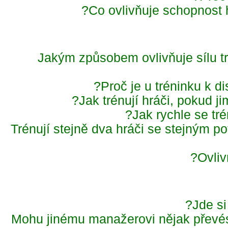
Co ovlivňuje schopnost
Jakým způsobem ovlivňuje sílu t
Proč je u tréninku k 
Jak trénují hráči, pokud 
Jak rychle se tré
Trénují stejně dva hráči se stejným p
Ovli
Jde s
Mohu jinému manažerovi nějak převé