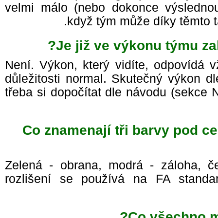
velmi málo (nebo dokonce výslednou
když tým může díky těmto 
Je již ve výkonu týmu z
Není. Výkon, který vidíte, odpovídá
důležitosti normal. Skutečný výkon d
třeba si dopočítat dle návodu (sekce
Co znamenají tři barvy pod
Zelená - obrana, modrá - záloha, č
rozlišení se používá na FA standa
Co všechno m