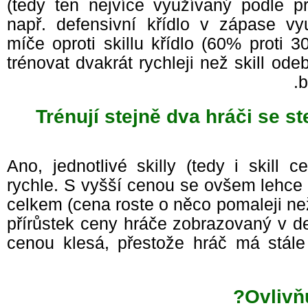
(tedy ten nejvíce využívaný podle p
např. defensivní křídlo v zápase v
míče oproti skillu křídlo (60% proti 
trénovat dvakrát rychleji než skill od
Trénují stejně dva hráči se 
Ano, jednotlivé skilly (tedy i skill
rychle. S vyšší cenou se ovšem lehce
celkem (cena roste o něco pomaleji n
přírůstek ceny hráče zobrazovaný v d
cenou klesá, přestože hráč má stále
Ovlivň