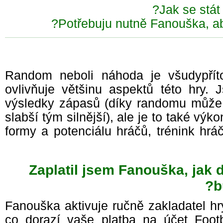
Jak se stá
Potřebuju nutně Fanouška, a
Random neboli náhoda je všudypř
ovlivňuje většinu aspektů této hry
výsledky zápasů (díky randomu může
slabší tým silnější), ale je to také vý
formy a potenciálu hráčů, trénink h
Zaplatil jsem Fanouška, jak 
Fanouška aktivuje ručně zakladatel hr
co dorazí vaše platba na účet Foot