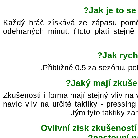
Jak je to s
Každý hráč získává ze zápasu pomě
odehraných minut. (Toto platí stejně 
Jak rych
Přibližně 0.5 za sezónu, po
Jaký mají zkuše
Zkušenosti i forma mají stejný vliv n
navíc vliv na určité taktiky - pressin
tým tyto taktiky 
Ovlivní zisk zkušenost
nastoupí n