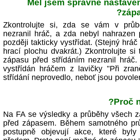
Měl jsem správně nastavené
záp
Zkontrolujte si, zda se vám v prů
nezranil hráč, a zda nebyl nahrazen
později takticky vystřídat. (Stejný hr
hrací plochu dvakrát.) Zkontrolujte 
zápasu před střídáním nezranil hráč
vystřídán hráčem z lavičky "Při zra
střídání neprovedlo, neboť jsou povole
Proč 
Na FA se výsledky a průběhy všech z
před zápasem. Během samotného prů
postupně objevují akce, které byl