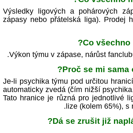
Výsledky ligových a pohárových záp
zápasy nebo přátelská liga). Prodej
Co všechno 
Výkon týmu v zápase, nárůst fanclu
Proč se mi sama 
Je-li psychika týmu pod určitou hrani
automaticky zvedá (čím nižší psychika
Tato hranice je různá pro jednotlivé 
lize (kolem 65%), s
Dá se zrušit již na