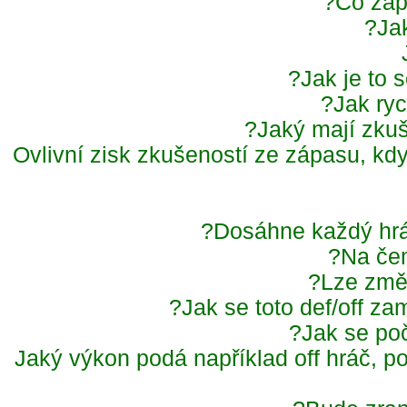
Co zap
Ja
Jak je to 
Jak ry
Jaký mají zku
Ovlivní zisk zkušeností ze zápasu, kd
Dosáhne každý hr
Na če
Lze změ
Jak se toto def/off za
Jak se po
Jaký výkon podá například off hráč, 