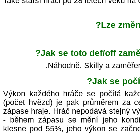
Také starší hráči po 28 letech věku na
Lze změn
Jak se toto def/off zamě
Náhodně. Skilly a zaměřen
Jak se poč
Výkon každého hráče se počítá kaž
(počet hvězd) je pak průměrem za 
zápase hraje. Hráč nepodává stejný 
- během zápasu se mění jeho kond
klesne pod 55%, jeho výkon se začne