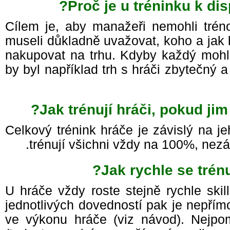
Proč je u tréninku k d
Cílem je, aby manažeři nemohli tré
museli důkladně uvažovat, koho a ja
nakupovat na trhu. Kdyby každý mohl
by byl například trh s hráči zbytečný 
Jak trénují hráči, pokud j
Celkový trénink hráče je závislý na j
trénují všichni vždy na 100%, nez
Jak rychle se trénu
U hráče vždy roste stejně rychle ski
jednotlivých dovedností pak je nepřím
ve výkonu hráče (viz návod). Nejpom