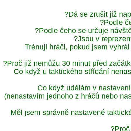
Dá se zrušit již n
Podle č
Podle čeho se určuje návště
Jsou v repreze
Trénují hráči, pokud jsem vyh
Proč již nemůžu 30 minut před začá
Co když u taktického střídání nena
Co když udělám v nastavení
(nenastavím jednoho z hráčů nebo n
Měl jsem správně nastavené taktické
Proč