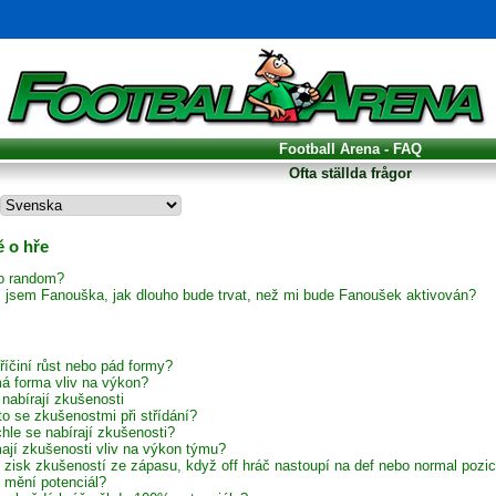
Football Arena - FAQ
Ofta ställda frågor
 o hře
to random?
il jsem Fanouška, jak dlouho bude trvat, než mi bude Fanoušek aktivován?
říčiní růst nebo pád formy?
á forma vliv na výkon?
 nabírají zkušenosti
to se zkušenostmi při střídání?
hle se nabírají zkušenosti?
ají zkušenosti vliv na výkon týmu?
í zisk zkušeností ze zápasu, když off hráč nastoupí na def nebo normal pozic
 mění potenciál?