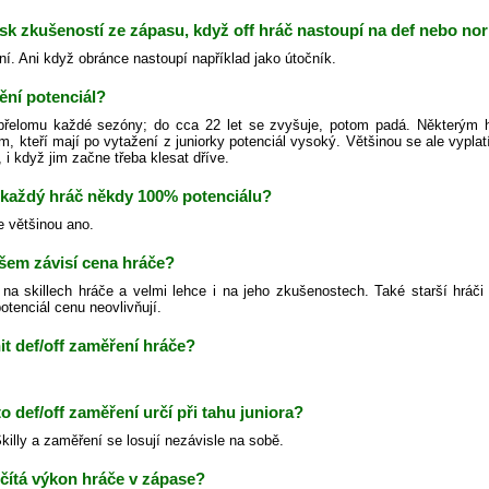
isk zkušeností ze zápasu, když off hráč nastoupí na def nebo no
ní. Ani když obránce nastoupí například jako útočník.
ění potenciál?
řelomu každé sezóny; do cca 22 let se zvyšuje, potom padá. Některým h
m, kteří mají po vytažení z juniorky potenciál vysoký. Většinou se ale vypl
 i když jim začne třeba klesat dříve.
každý hráč někdy 100% potenciálu?
e většinou ano.
šem závisí cena hráče?
na skillech hráče a velmi lehce i na jeho zkušenostech. Také starší hráči
otenciál cenu neovlivňují.
t def/off zaměření hráče?
to def/off zaměření určí při tahu juniora?
illy a zaměření se losují nezávisle na sobě.
čítá výkon hráče v zápase?