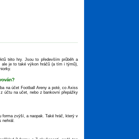
ktů této hry. Jsou to především průběh a
ale je to také výkon hráčů (a tím i týmů),
niorky.
ivován?
tba na účet Football Areny a poté, co Axiss
ěz z účtu na učet, nebo z bankovní přepážky
 forma zvýší, a naopak. Také hráč, který v
s nehrál.