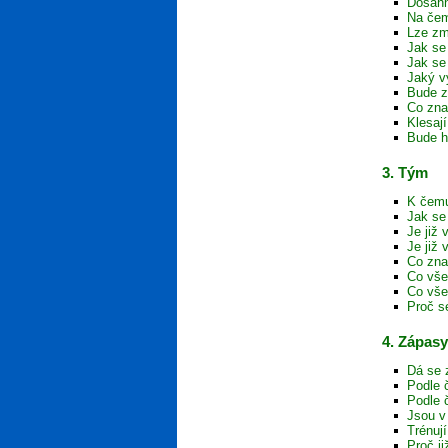
Dosáhn
Na čem
Lze zm
Jak se 
Jak se
Jaký v
Bude z
Co zna
Klesaj
Bude h
3. Tým
K čemu
Jak se
Je již
Je již
Co zna
Co vše
Co vše
Proč s
4. Zápasy
Dá se 
Podle 
Podle 
Jsou v
Trénuj
Proč j