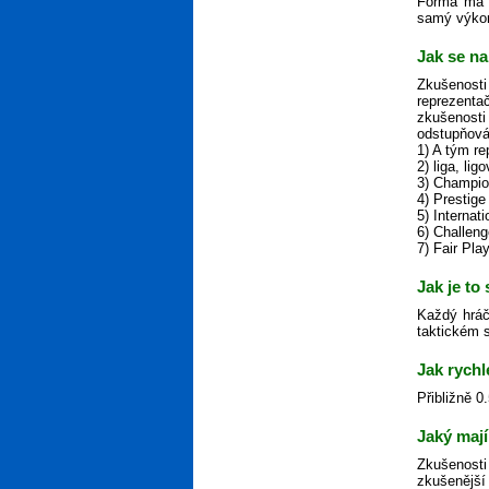
Forma má n
samý výkon,
Jak se na
Zkušenosti
reprezenta
zkušenosti
odstupňová
1) A tým r
2) liga, lig
3) Champio
4) Prestige
5) Internat
6) Challen
7) Fair Pla
Jak je to
Každý hráč
taktickém s
Jak rychl
Přibližně 0
Jaký mají
Zkušenosti
zkušenější 