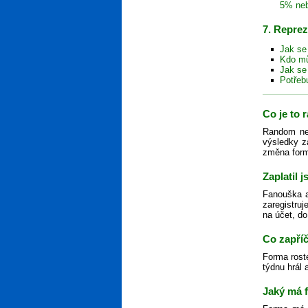
5% ne
7. Repre
Jak se
Kdo mů
Jak se
Potřeb
Co je to
Random neb
výsledky z
změna formy
Zaplatil 
Fanouška ak
zaregistruj
na účet, do
Co zapříč
Forma rost
týdnu hrál 
Jaký má 