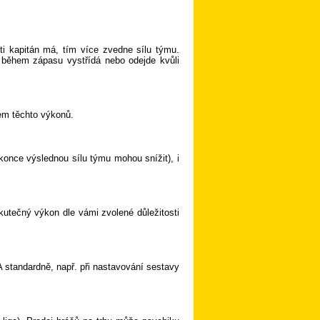
ti kapitán má, tím více zvedne sílu týmu.
 během zápasu vystřídá nebo odejde kvůli
em těchto výkonů.
konce výslednou sílu týmu mohou snížit), i
kutečný výkon dle vámi zvolené důležitosti
A standardně, např. při nastavování sestavy