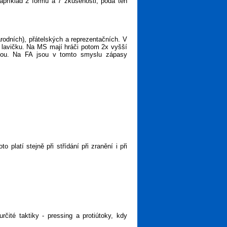
apříklad 2 formu a 7 zkušenosti, podá ten
rodních), přátelských a reprezentačních. V
a lavičku. Na MS mají hráči potom 2x vyšší
ejsou. Na FA jsou v tomto smyslu zápasy
latí stejně při střídání při zranění i při
rčité taktiky - pressing a protiútoky, kdy