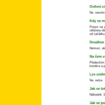
Ovlivní z
Ne, neovliv
Kdy se m
Pouze na p
většinou tě
od začátku,
Dosáhne 
Nemusí, al
Na čem v
Především 
kondice a p
Lze změni
Ne, nelze.
Jak se to
Náhodně. Sk
Jak se po