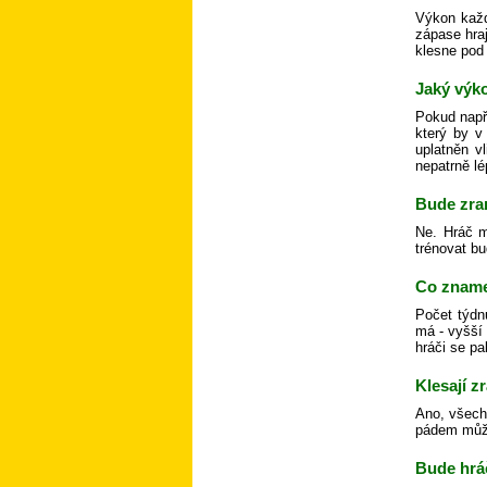
Výkon každ
zápase hra
klesne pod 
Jaký výko
Pokud např
který by v
uplatněn v
nepatrně lé
Bude zra
Ne. Hráč m
trénovat bu
Co zname
Počet týdn
má - vyšší
hráči se pa
Klesají 
Ano, všechn
pádem může 
Bude hráč