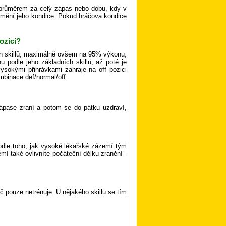
 průměrem za celý zápas nebo dobu, kdy v
 mění jeho kondice. Pokud hráčova kondice
ozici?
ých skillů, maximálně ovšem na 95% výkonu,
 podle jeho základních skillů; až poté je
vysokými přihrávkami zahraje na off pozici
ombinace def/normal/off.
zápase zraní a potom se do pátku uzdraví,
podle toho, jak vysoké lékařské zázemí tým
í také ovlivníte počáteční délku zranění -
áč pouze netrénuje. U nějakého skillu se tím