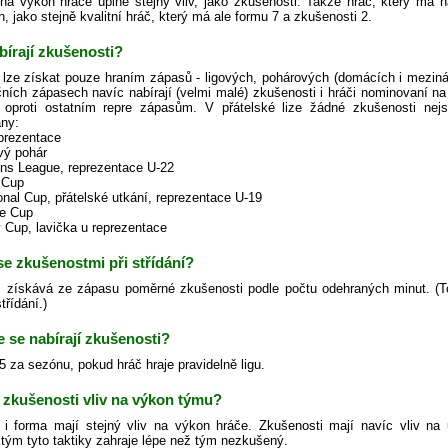
a výkon hráče úplně stejný vliv, jako zkušenosti. Takže hráč, který má n
 jako stejně kvalitní hráč, který má ale formu 7 a zkušenosti 2.
bírají zkušenosti?
 lze získat pouze hraním zápasů - ligových, pohárových (domácích i meziná
čních zápasech navíc nabírají (velmi malé) zkušenosti i hráči nominovaní n
 oproti ostatním repre zápasům. V přátelské lize žádné zkušenosti n
ny:
eprezentace
ový pohár
ns League, reprezentace U-22
 Cup
ional Cup, přátelské utkání, reprezentace U-19
ge Cup
y Cup, lavička u reprezentace
 se zkušenostmi při střídání?
 získává ze zápasu poměrné zkušenosti podle počtu odehraných minut. (Toto p
třídání.)
e se nabírají zkušenosti?
.5 za sezónu, pokud hráč hraje pravidelně ligu.
 zkušenosti vliv na výkon týmu?
 i forma mají stejný vliv na výkon hráče. Zkušenosti mají navíc vliv na u
tým tyto taktiky zahraje lépe než tým nezkušený.