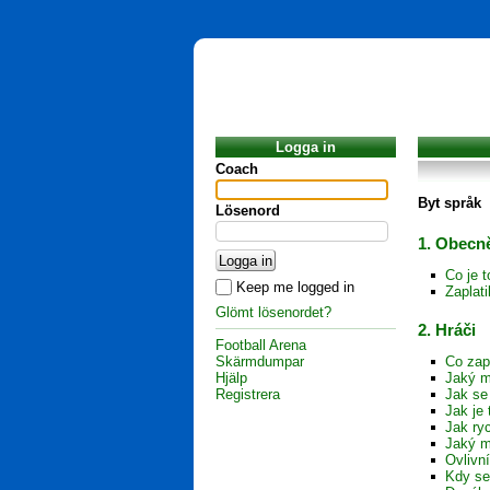
Logga in
Coach
Byt språk
Lösenord
1. Obecně
Co je 
Keep me logged in
Zaplat
Glömt lösenordet?
2. Hráči
Football Arena
Skärmdumpar
Co zap
Hjälp
Jaký m
Registrera
Jak se
Jak je 
Jak ryc
Jaký m
Ovlivn
Kdy se