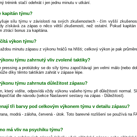
ný trénink stačí odehrát i jen jednu minutu v utkání.
e kapitán týmu?
yšuje sílu týmu v závislosti na svých zkušenostech - čím vyšší zkušenos
dy získává za zápas o něco větší zkušenosti, než ostatní. Pokud kapitán
m ztrácí bonus za kapitána.
očítá výkon týmu?
každou minutu zápasu z výkonu hráčů na hřišti; celkový výkon je pak průměr
 výkonu týmu zahrnutý vliv zvolené taktiky?
 pressing a protiútoky se do síly týmu započítávají jen velmi málo (nebo do
ůže díky těmto taktikám zahrát v zápase lépe.
 výkonu týmu zahrnuta důležitost zápasu?
n, který vidíte, odpovídá vždy výkonu vašeho týmu při důležitosti normal. S
 dopočítat dle návodu (sekce Nastavení sestavy na zápas - Důležitost).
nají tři barvy pod celkovým výkonem týmu v detailu zápasu?
rana, modrá - záloha, červená - útok. Toto barevné rozlišení se používá na F
no má vliv na psychiku týmu?