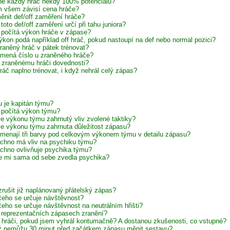
e každý hráč někdy 100% potenciálu?
 všem závisí cena hráče?
ěnit def/off zaměření hráče?
toto def/off zaměření určí při tahu juniora?
 počítá výkon hráče v zápase?
ýkon podá například off hráč, pokud nastoupí na def nebo normal pozici?
raněný hráč v pátek trénovat?
mená číslo u zraněného hráče?
í zraněnému hráči dovednosti?
ráč naplno trénovat, i když nehrál celý zápas?
 je kapitán týmu?
 počítá výkon týmu?
 ve výkonu týmu zahrnutý vliv zvolené taktiky?
 ve výkonu týmu zahrnuta důležitost zápasu?
menají tři barvy pod celkovým výkonem týmu v detailu zápasu?
chno má vliv na psychiku týmu?
chno ovlivňuje psychika týmu?
e mi sama od sebe zvedla psychika?
zrušit již naplánovaný přátelský zápas?
čeho se určuje návštěvnost?
čeho se určuje návštěvnost na neutrálním hřišti?
 reprezentačních zápasech zranění?
í hráči, pokud jsem vyhrál kontumačně? A dostanou zkušenosti, co vstupné?
iž nemůžu 30 minut před začátkem zápasu měnit sestavu?