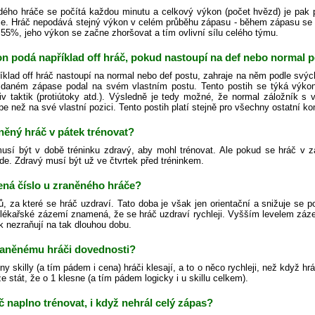
ého hráče se počítá každou minutu a celkový výkon (počet hvězd) je pak
je. Hráč nepodává stejný výkon v celém průběhu zápasu - během zápasu se
55%, jeho výkon se začne zhoršovat a tím ovlivní sílu celého týmu.
n podá například off hráč, pokud nastoupí na def nebo normal p
íklad off hráč nastoupí na normal nebo def postu, zahraje na něm podle sv
 daném zápase podal na svém vlastním postu. Tento postih se týká výkonu
liv taktik (protiútoky atd.). Výsledně je tedy možné, že normal záložník s 
pe než na své vlastní pozici. Tento postih platí stejně pro všechny ostatní k
něný hráč v pátek trénovat?
usí být v době tréninku zdravý, aby mohl trénovat. Ale pokud se hráč v 
de. Zdravý musí být už ve čtvrtek před tréninkem.
ná číslo u zraněného hráče?
ů, za které se hráč uzdraví. Tato doba je však jen orientační a snižuje se 
 lékařské zázemí znamená, že se hráč uzdraví rychleji. Vyšším levelem zázem
k nezraňují na tak dlouhou dobu.
zraněnému hráči dovednosti?
y skilly (a tím pádem i cena) hráči klesají, a to o něco rychleji, než když hr
stát, že o 1 klesne (a tím pádem logicky i u skillu celkem).
 naplno trénovat, i když nehrál celý zápas?