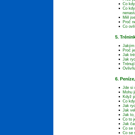
Co kdy
Co kdy
nenast
Měl js
Proč n
Co ovl
5. Trénin
Jakým 
Proč j
Jak tr
Jak ryc
Trénuj
Ovlivň
6. Peníze
Jde si 
Mohu j
Když p
Co kdy
Jak ryc
Jak ve
Jak to
Co to j
Jak ča
Co se 
Co se 