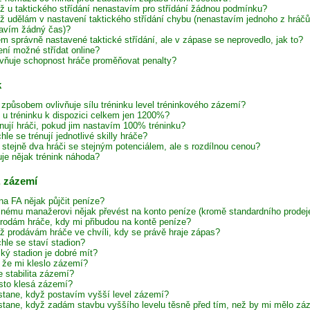
ž u taktického střídání nenastavím pro střídání žádnou podmínku?
ž udělám v nastavení taktického střídání chybu (nenastavím jednoho z hráč
avím žádný čas)?
em správně nastavené taktické střídání, ale v zápase se neprovedlo, jak to?
ení možné střídat online?
ivňuje schopnost hráče proměňovat penalty?
k
způsobem ovlivňuje sílu tréninku level tréninkového zázemí?
e u tréninku k dispozici celkem jen 1200%?
énují hráči, pokud jim nastavím 100% tréninku?
hle se trénují jednotlivé skilly hráče?
í stejně dva hráči se stejným potenciálem, ale s rozdílnou cenou?
uje nějak trénink náhoda?
, zázemí
na FA nějak půjčit peníze?
inému manažerovi nějak převést na konto peníze (kromě standardního prodeje
rodám hráče, kdy mi přibudou na kontě peníze?
ž prodávám hráče ve chvíli, kdy se právě hraje zápas?
hle se staví stadion?
lký stadion je dobré mít?
, že mi kleslo zázemí?
e stabilita zázemí?
sto klesá zázemí?
stane, když postavím vyšší level zázemí?
stane, když zadám stavbu vyššího levelu těsně před tím, než by mi mělo zázem