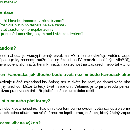
bo méně)?
zentace
 stát hlavním trenérem v nějaké zemi?
že volit hlavního trenéra nějaké země?
 stát asistentem v nějaké zemi?
uju nutně Fanouška, abych mohl stát asistentem?
 random?
oli náhoda je všudypřítomný prvek na FA a lehce ovlivňuje většinu aspe
ápasů (díky randomu může čas od času i na FA porazit slabší tým silnější), 
 a potenciálu hráčů, trénink hráčů, návštěvnost na zápasech nebo tahy z ju
jsem Fanouška, jak dlouho bude trvat, než mi bude Fanoušek akt
tivuje ručně zakladatel hry Axiss; tzn. získáte ho poté, co dorazí vaše pla
e její příchod. Může to tedy trvat i více dní. Většinou je to při převodu pen
 dvou pracovních dní. Při platbě složenkou je doba delší.
iní růst nebo pád formy?
e nebo klesá náhodně. Hráč s nízkou formou má ovšem větší šanci, že se mu
aspoň jedno utkání, má větší šanci na lepší formu, než ten, který žádný zápa
forma vliv na výkon?