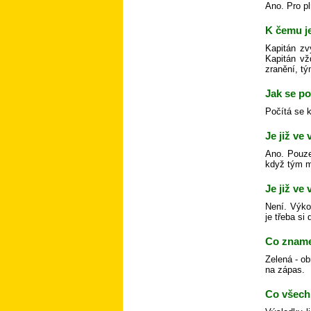
Ano. Pro pl
K čemu j
Kapitán zv
Kapitán vž
zranění, tý
Jak se p
Počítá se 
Je již ve
Ano. Pouze
když tým m
Je již ve
Není. Výko
je třeba si
Co zname
Zelená - ob
na zápas.
Co všech