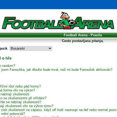
Football Arena - Pravila
Cesto postavljana pitanja.
jezik
 o hře
to random?
il jsem Fanouška, jak dlouho bude trvat, než mi bude Fanoušek aktivován?
říčiní růst nebo pád formy?
á forma vliv na výkon?
 nabírají zkušenosti
to se zkušenostmi při střídání?
hle se nabírají zkušenosti?
ají zkušenosti vliv na výkon týmu?
í zisk zkušeností ze zápasu, když off hráč nastoupí na def nebo normal pozic
 mění potenciál?