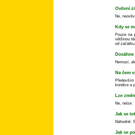
Ovlivní z
Ne, neovliv
Kdy se m
Pouze na p
většinou tě
od začátku,
Dosáhne 
Nemusí, al
Na čem v
Především 
kondice a p
Lze změni
Ne, nelze.
Jak se to
Náhodně. Sk
Jak se po