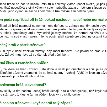
ého hráče se počítá každou minutu a celkový výkon (počet hvězd) je pak
je. Hráč nepodává stejný výkon v celém průběhu zápasu - během zápasu se
55%, jeho výkon se začne zhoršovat a tím ovlivní sílu celého týmu.
n podá například off hráč, pokud nastoupí na def nebo normal p
íklad off hráč nastoupí na normal nebo def postu, zahraje na něm podle sv
 daném zápase podal na svém vlastním postu. Tento postih se týká výkonu
liv taktik (protiútoky atd.). Výsledně je tedy možné, že normal záložník s 
pe než na své vlastní pozici. Tento postih platí stejně pro všechny ostatní k
něný hráč v pátek trénovat?
usí být v době tréninku zdravý, aby mohl trénovat. Ale pokud se hráč v 
de. Zdravý musí být už ve čtvrtek před tréninkem.
ná číslo u zraněného hráče?
ů, za které se hráč uzdraví. Tato doba je však jen orientační a snižuje se 
 lékařské zázemí znamená, že se hráč uzdraví rychleji. Vyšším levelem zázem
k nezraňují na tak dlouhou dobu.
zraněnému hráči dovednosti?
y skilly (a tím pádem i cena) hráči klesají, a to o něco rychleji, než když hr
stát, že o 1 klesne (a tím pádem logicky i u skillu celkem).
 naplno trénovat, i když nehrál celý zápas?