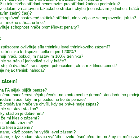
ž u taktického střídání nenastavím pro střídání žádnou podmínku?
ž udělám v nastavení taktického střídání chybu (nenastavím jednoho z hráč
avím žádný čas)?
em správně nastavené taktické střídání, ale v zápase se neprovedlo, jak to?
ení možné střídat online?
ivňuje schopnost hráče proměňovat penalty?
k
způsobem ovlivňuje sílu tréninku level tréninkového zázemí?
e u tréninku k dispozici celkem jen 1200%?
énují hráči, pokud jim nastavím 100% tréninku?
hle se trénují jednotlivé skilly hráče?
í stejně dva hráči se stejným potenciálem, ale s rozdílnou cenou?
uje nějak trénink náhoda?
, zázemí
na FA nějak půjčit peníze?
inému manažerovi nějak převést na konto peníze (kromě standardního prodeje
rodám hráče, kdy mi přibudou na kontě peníze?
ž prodávám hráče ve chvíli, kdy se právě hraje zápas?
hle se staví stadion?
lký stadion je dobré mít?
, že mi kleslo zázemí?
e stabilita zázemí?
sto klesá zázemí?
stane, když postavím vyšší level zázemí?
stane, když zadám stavbu vyššího levelu těsně před tím, než by mi mělo zázem