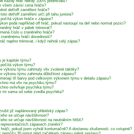
e každý hráč někdy 100% potenciálu?
 všem závisí cena hráče?
ěnit def/off zaměření hráče?
toto def/off zaměření určí při tahu juniora?
 počítá výkon hráče v zápase?
ýkon podá například off hráč, pokud nastoupí na def nebo normal pozici?
raněný hráč v pátek trénovat?
mená číslo u zraněného hráče?
í zraněnému hráči dovednosti?
ráč naplno trénovat, i když nehrál celý zápas?
 je kapitán týmu?
 počítá výkon týmu?
 ve výkonu týmu zahrnutý vliv zvolené taktiky?
 ve výkonu týmu zahrnuta důležitost zápasu?
menají tři barvy pod celkovým výkonem týmu v detailu zápasu?
chno má vliv na psychiku týmu?
chno ovlivňuje psychika týmu?
e mi sama od sebe zvedla psychika?
zrušit již naplánovaný přátelský zápas?
čeho se určuje návštěvnost?
čeho se určuje návštěvnost na neutrálním hřišti?
 reprezentačních zápasech zranění?
í hráči, pokud jsem vyhrál kontumačně? A dostanou zkušenosti, co vstupné?
iž nemůžu 30 minut před začátkem zápasu měnit sestavu?