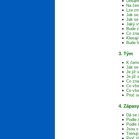
Dosáhn
Na čem
Lze zm
Jak se 
Jak se
Jaký v
Bude z
Co zna
Klesaj
Bude h
3. Tým
K čemu
Jak se
Je již
Je již
Co zna
Co vše
Co vše
Proč s
4. Zápasy
Dá se 
Podle 
Podle 
Jsou v
Trénuj
Proč j