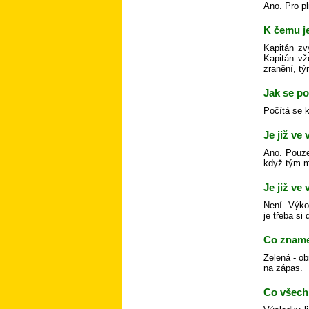
Ano. Pro pl
K čemu j
Kapitán zv
Kapitán vž
zranění, tý
Jak se p
Počítá se 
Je již ve
Ano. Pouze
když tým m
Je již ve
Není. Výko
je třeba si
Co zname
Zelená - ob
na zápas.
Co všech