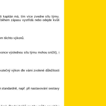
ti kapitán má, tím více zvedne sílu týmu.
 během zápasu vystřídá nebo odejde kvůli
em těchto výkonů.
konce výslednou sílu týmu mohou snížit), i
kutečný výkon dle vámi zvolené důležitosti
A standardně, např. při nastavování sestavy