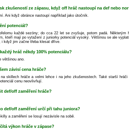
isk zkušeností ze zápasu, když off hráč nastoupí na def nebo no
ní. Ani když obránce nastoupí například jako útočník.
ění potenciál?
řelomu každé sezóny; do cca 22 let se zvyšuje, potom padá. Některým h
m, kteří mají po vytažení z juniorky potenciál vysoký. Většinou se ale vypl
 i když jim začne třeba klesat dříve.
každý hráč někdy 100% potenciálu?
e většinou ano.
šem závisí cena hráče?
na skillech hráče a velmi lehce i na jeho zkušenostech. Také starší hráči
otenciál cenu neovlivňují.
t def/off zaměření hráče?
to def/off zaměření určí při tahu juniora?
illy a zaměření se losují nezávisle na sobě.
čítá výkon hráče v zápase?