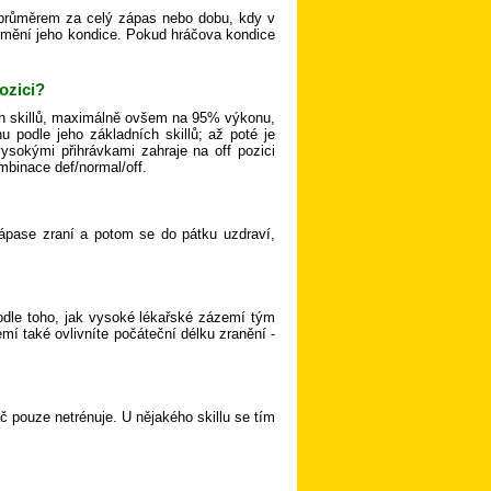
 průměrem za celý zápas nebo dobu, kdy v
 mění jeho kondice. Pokud hráčova kondice
ozici?
ých skillů, maximálně ovšem na 95% výkonu,
 podle jeho základních skillů; až poté je
vysokými přihrávkami zahraje na off pozici
ombinace def/normal/off.
zápase zraní a potom se do pátku uzdraví,
podle toho, jak vysoké lékařské zázemí tým
í také ovlivníte počáteční délku zranění -
áč pouze netrénuje. U nějakého skillu se tím