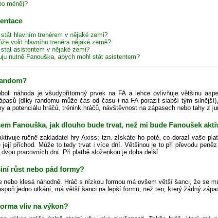
bo méně)?
zentace
 stát hlavním trenérem v nějaké zemi?
že volit hlavního trenéra nějaké země?
 stát asistentem v nějaké zemi?
uju nutně Fanouška, abych mohl stát asistentem?
 random?
oli náhoda je všudypřítomný prvek na FA a lehce ovlivňuje většinu aspe
ápasů (díky randomu může čas od času i na FA porazit slabší tým silnější), 
 a potenciálu hráčů, trénink hráčů, návštěvnost na zápasech nebo tahy z ju
jsem Fanouška, jak dlouho bude trvat, než mi bude Fanoušek akt
tivuje ručně zakladatel hry Axiss; tzn. získáte ho poté, co dorazí vaše pla
e její příchod. Může to tedy trvat i více dní. Většinou je to při převodu pen
 dvou pracovních dní. Při platbě složenkou je doba delší.
iní růst nebo pád formy?
e nebo klesá náhodně. Hráč s nízkou formou má ovšem větší šanci, že se mu
aspoň jedno utkání, má větší šanci na lepší formu, než ten, který žádný zápa
forma vliv na výkon?