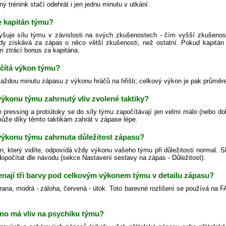
ný trénink stačí odehrát i jen jednu minutu v utkání.
e kapitán týmu?
yšuje sílu týmu v závislosti na svých zkušenostech - čím vyšší zkušenos
dy získává za zápas o něco větší zkušenosti, než ostatní. Pokud kapitán
m ztrácí bonus za kapitána.
očítá výkon týmu?
každou minutu zápasu z výkonu hráčů na hřišti; celkový výkon je pak průměr
 výkonu týmu zahrnutý vliv zvolené taktiky?
 pressing a protiútoky se do síly týmu započítávají jen velmi málo (nebo do
ůže díky těmto taktikám zahrát v zápase lépe.
 výkonu týmu zahrnuta důležitost zápasu?
n, který vidíte, odpovídá vždy výkonu vašeho týmu při důležitosti normal. S
 dopočítat dle návodu (sekce Nastavení sestavy na zápas - Důležitost).
nají tři barvy pod celkovým výkonem týmu v detailu zápasu?
rana, modrá - záloha, červená - útok. Toto barevné rozlišení se používá na F
no má vliv na psychiku týmu?