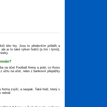
ktů této hry. Jsou to především průběh a
ale je to také výkon hráčů (a tím i týmů),
niorky.
ivován?
tba na účet Football Areny a poté, co Axiss
ěz z účtu na učet, nebo z bankovní přepážky
 forma zvýší, a naopak. Také hráč, který v
s nehrál.