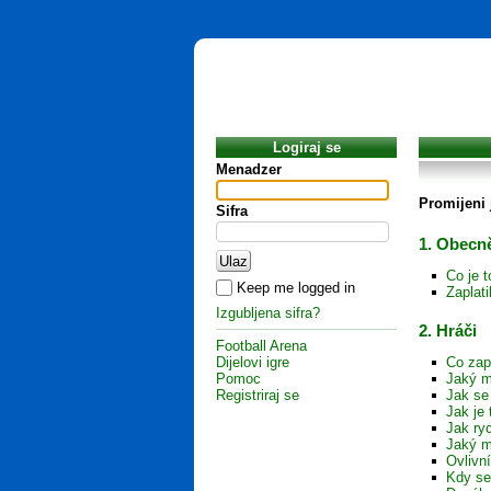
Logiraj se
Menadzer
Promijeni 
Sifra
1. Obecně
Co je 
Keep me logged in
Zaplat
Izgubljena sifra?
2. Hráči
Football Arena
Dijelovi igre
Co zap
Pomoc
Jaký m
Registriraj se
Jak se
Jak je 
Jak ryc
Jaký m
Ovlivn
Kdy se