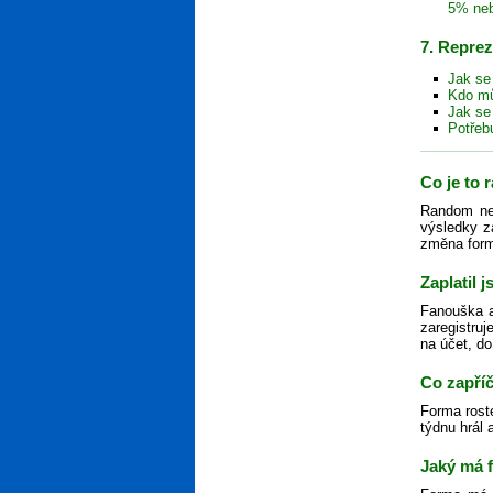
5% ne
7. Repre
Jak se
Kdo mů
Jak se
Potřeb
Co je to
Random neb
výsledky z
změna formy
Zaplatil 
Fanouška ak
zaregistruj
na účet, do
Co zapříč
Forma rost
týdnu hrál 
Jaký má 