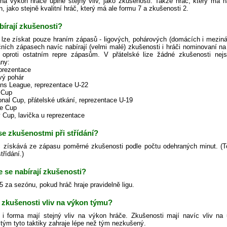
a výkon hráče úplně stejný vliv, jako zkušenosti. Takže hráč, který má n
 jako stejně kvalitní hráč, který má ale formu 7 a zkušenosti 2.
bírají zkušenosti?
 lze získat pouze hraním zápasů - ligových, pohárových (domácích i meziná
čních zápasech navíc nabírají (velmi malé) zkušenosti i hráči nominovaní n
 oproti ostatním repre zápasům. V přátelské lize žádné zkušenosti n
ny:
eprezentace
ový pohár
ns League, reprezentace U-22
 Cup
ional Cup, přátelské utkání, reprezentace U-19
ge Cup
y Cup, lavička u reprezentace
 se zkušenostmi při střídání?
 získává ze zápasu poměrné zkušenosti podle počtu odehraných minut. (Toto p
třídání.)
e se nabírají zkušenosti?
.5 za sezónu, pokud hráč hraje pravidelně ligu.
 zkušenosti vliv na výkon týmu?
 i forma mají stejný vliv na výkon hráče. Zkušenosti mají navíc vliv na u
tým tyto taktiky zahraje lépe než tým nezkušený.