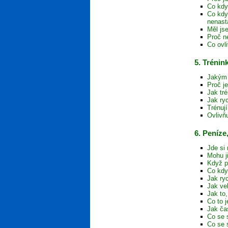
Co kdy
Co kdy
nenast
Měl js
Proč n
Co ovl
5. Trénin
Jakým 
Proč j
Jak tr
Jak ryc
Trénuj
Ovlivň
6. Peníze
Jde si 
Mohu j
Když p
Co kdy
Jak ryc
Jak ve
Jak to
Co to j
Jak ča
Co se 
Co se 