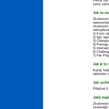
Forma má n
samý výkon,
Jak se na
Zkušenosti
reprezenta
zkušenosti
odstupňová
1) A tým r
2) liga, lig
3) Champio
4) Prestige
5) Internat
6) Challen
7) Fair Pla
Jak je to
Každý hráč
taktickém s
Jak rychl
Přibližně 0
Jaký mají
Zkušenosti
zkušenější 