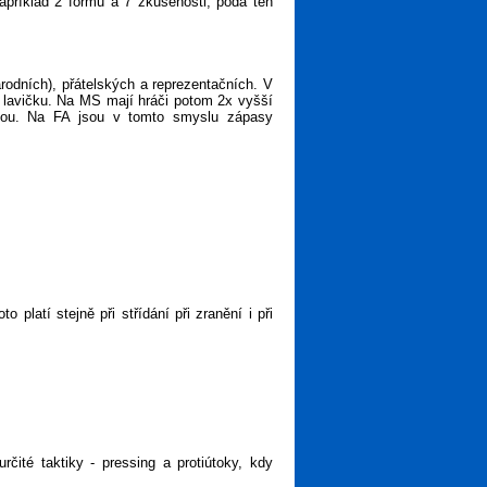
apříklad 2 formu a 7 zkušenosti, podá ten
rodních), přátelských a reprezentačních. V
a lavičku. Na MS mají hráči potom 2x vyšší
ejsou. Na FA jsou v tomto smyslu zápasy
latí stejně při střídání při zranění i při
rčité taktiky - pressing a protiútoky, kdy