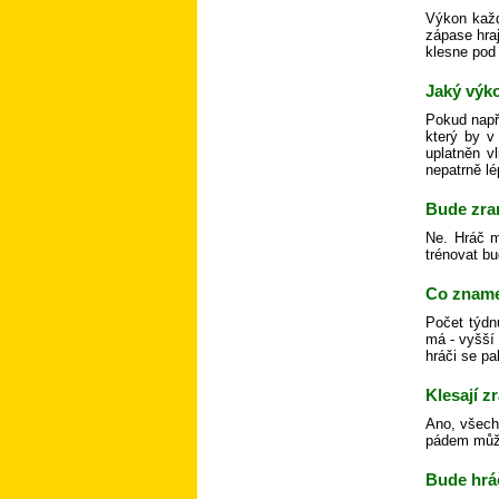
Výkon každ
zápase hra
klesne pod 
Jaký výko
Pokud např
který by v
uplatněn v
nepatrně lé
Bude zra
Ne. Hráč m
trénovat bu
Co zname
Počet týdn
má - vyšší
hráči se pa
Klesají 
Ano, všechn
pádem může 
Bude hráč