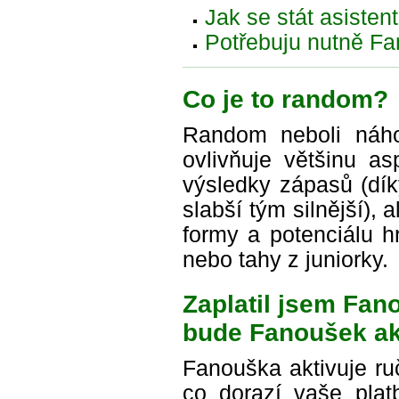
Jak se stát asiste
Potřebuju nutně Fa
Co je to random?
Random neboli náho
ovlivňuje většinu a
výsledky zápasů (dí
slabší tým silnější), 
formy a potenciálu h
nebo tahy z juniorky.
Zaplatil jsem Fan
bude Fanoušek ak
Fanouška aktivuje ruč
co dorazí vaše plat