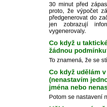
30 minut před zápase
proto, že výpočet zá
předgenerovat do za
jen zobrazují in
vygenerovaly.
Co když u taktick
žádnou podmínku
To znamená, že se st
Co když udělám v 
(nenastavím jedn
jména nebo nenas
Potom se nastavení n