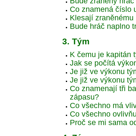
Bude zraněný hráč 
Co znamená číslo 
Klesají zraněnému 
Bude hráč naplno tr
3. Tým
K čemu je kapitán 
Jak se počítá výko
Je již ve výkonu tý
Je již ve výkonu t
Co znamenají tři b
zápasu?
Co všechno má vli
Co všechno ovlivň
Proč se mi sama o