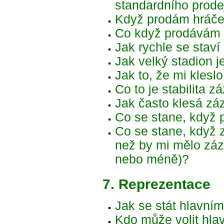
standardního prode
Když prodám hráče,
Co když prodávám h
Jak rychle se staví
Jak velký stadion j
Jak to, že mi klesl
Co to je stabilita 
Jak často klesá zá
Co se stane, když 
Co se stane, když 
než by mi mělo záze
nebo méně)?
7. Reprezentace
Jak se stát hlavní
Kdo může volit hla