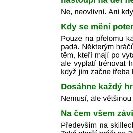
Ne, neovlivní. Ani kd
Kdy se mění pote
Pouze na přelomu ka
padá. Některým hráčů
těm, kteří mají po vy
ale vyplatí trénovat
když jim začne třeba 
Dosáhne každý hr
Nemusí, ale většinou
Na čem všem závi
Především na skillec