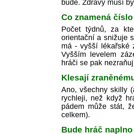
bude. Zdravý musí být
Co znamená číslo
Počet týdnů, za kte
orientační a snižuje
má - vyšší lékařské 
Vyšším levelem záze
hráči se pak nezraňuj
Klesají zraněnému
Ano, všechny skilly (
rychleji, než když h
pádem může stát, že
celkem).
Bude hráč naplno 