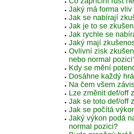
Co zapříčiní růst 
Jaký má forma vliv
Jak se nabírají zku
Jak je to se zkušen
Jak rychle se nabír
Jaký mají zkušenos
Ovlivní zisk zkušen
nebo normal pozici
Kdy se mění potenc
Dosáhne každý hrá
Na čem všem závis
Lze změnit def/off
Jak se toto def/off 
Jak se počítá výko
Jaký výkon podá na
normal pozici?