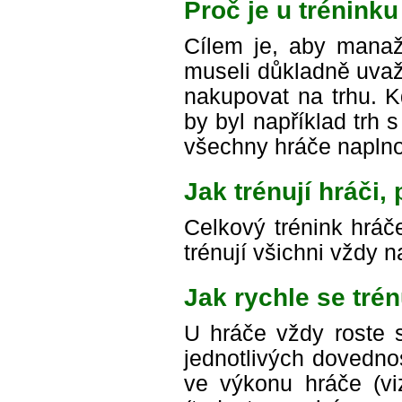
Proč je u trénink
Cílem je, aby manaž
museli důkladně uvaž
nakupovat na trhu. K
by byl například trh 
všechny hráče naplno
Jak trénují hráči
Celkový trénink hráče
trénují všichni vždy 
Jak rychle se trén
U hráče vždy roste s
jednotlivých dovednos
ve výkonu hráče (viz