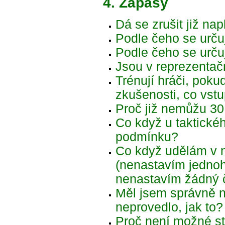
4. Zápasy
Dá se zrušit již na
Podle čeho se urču
Podle čeho se určuj
Jsou v reprezentač
Trénují hráči, pok
zkušenosti, co vst
Proč již nemůžu 30
Co když u taktickéh
podmínku?
Co když udělám v n
(nenastavím jedno
nenastavím žádný 
Měl jsem správně na
neprovedlo, jak to?
Proč není možné st