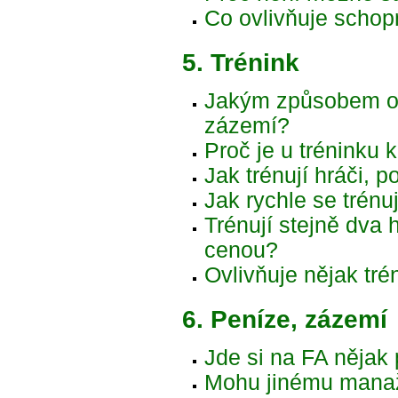
Co ovlivňuje schop
5. Trénink
Jakým způsobem ovl
zázemí?
Proč je u tréninku
Jak trénují hráči, 
Jak rychle se trénuj
Trénují stejně dva 
cenou?
Ovlivňuje nějak tr
6. Peníze, zázemí
Jde si na FA nějak 
Mohu jinému manaže