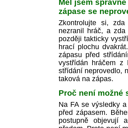
Měl jsem správně n
zápase se neprove
Zkontrolujte si, z
nezranil hráč, a zda
později takticky vyst
hrací plochu dvakrát
zápasu před střídání
vystřídán hráčem z l
střídání neprovedlo, 
taková na zápas.
Proč není možné s
Na FA se výsledky a 
před zápasem. Běhe
postupně objevují a