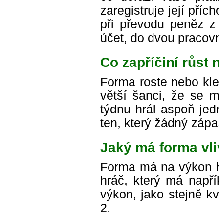
zaregistruje její příc
při převodu peněz z
účet, do dvou pracovn
Co zapříčiní růst
Forma roste nebo kl
větší šanci, že se m
týdnu hrál aspoň jed
ten, který žádný zápa
Jaký má forma vl
Forma má na výkon hr
hráč, který má např
výkon, jako stejně kv
2.