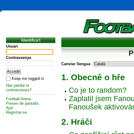
Identifica't
Usuari
P
Contrassenya
Canviar llengua
1. Obecně o hře
Keep me logged in
Has perdut la
Co je to random?
contrassenya?
Zaplatil jsem Fanou
Football Arena
Preses de pantalla
Fanoušek aktivová
Ajut
Registrar-se
2. Hráči