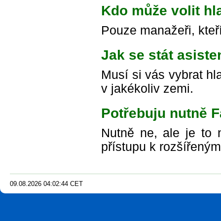
Kdo může volit hl
Pouze manažeři, kteří 
Jak se stát asist
Musí si vás vybrat h
v jakékoliv zemi.
Potřebuju nutně 
Nutně ne, ale je to
přístupu k rozšířeným
09.08.2026
04
:
02
:
45
CET