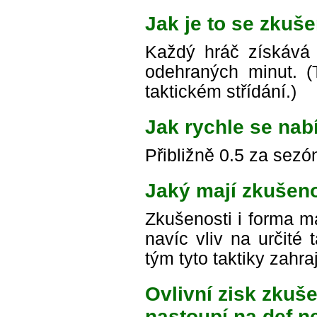
Jak je to se zkuše
Každý hráč získává
odehraných minut. (To
taktickém střídání.)
Jak rychle se nab
Přibližně 0.5 za sezó
Jaký mají zkušeno
Zkušenosti i forma ma
navíc vliv na určité 
tým tyto taktiky zahr
Ovlivní zisk zkuše
nastoupí na def n