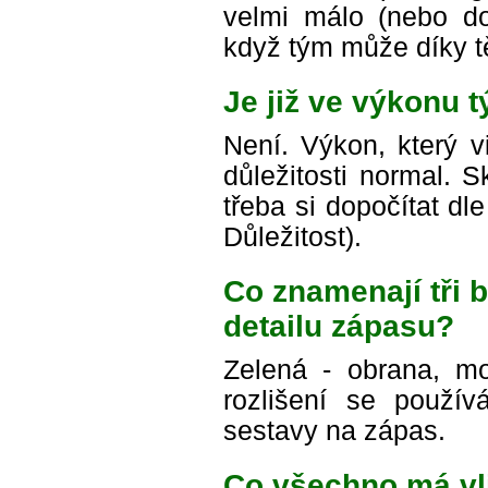
velmi málo (nebo do
když tým může díky t
Je již ve výkonu 
Není. Výkon, který v
důležitosti normal. 
třeba si dopočítat d
Důležitost).
Co znamenají tři
detailu zápasu?
Zelená - obrana, mo
rozlišení se použív
sestavy na zápas.
Co všechno má vl