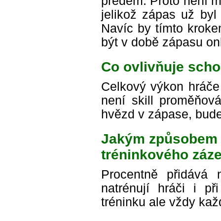
předem. Proto není m
jelikož zápas už byl
Navíc by tímto kroke
být v době zápasu onl
Co ovlivňuje sch
Celkový výkon hráče 
není skill proměňová
hvězd v zápase, bude
Jakým způsobem ov
tréninkového záz
Procentně přidává 
natrénují hráči i př
tréninku ale vždy ka