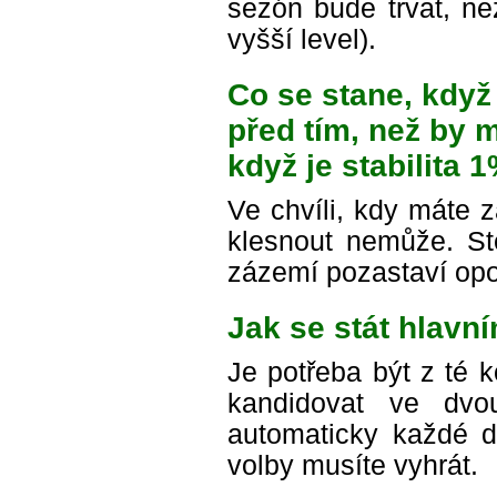
sezón bude trvat, n
vyšší level).
Co se stane, když
před tím, než by 
když je stabilita 
Ve chvíli, kdy máte 
klesnout nemůže. St
zázemí pozastaví opo
Jak se stát hlavn
Je potřeba být z té 
kandidovat ve dvou
automaticky každé d
volby musíte vyhrát.