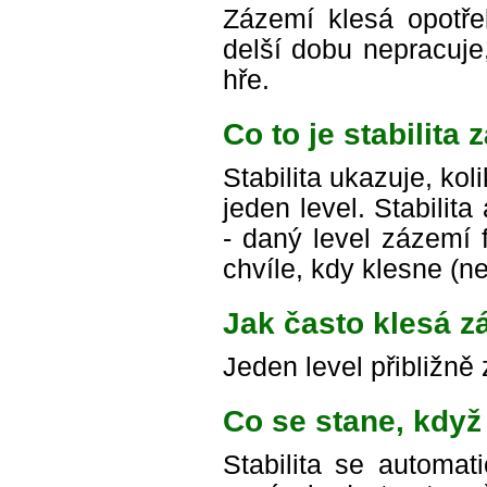
Zázemí klesá opotř
delší dobu nepracuje
hře.
Co to je stabilita
Stabilita ukazuje, ko
jeden level. Stabili
- daný level zázemí 
chvíle, kdy klesne (ne
Jak často klesá z
Jeden level přibližně
Co se stane, když
Stabilita se automat