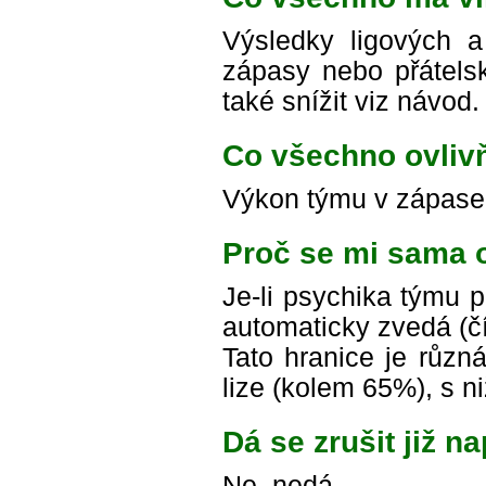
Výsledky ligových a
zápasy nebo přátelsk
také snížit viz návod.
Co všechno ovliv
Výkon týmu v zápase,
Proč se mi sama 
Je-li psychika týmu p
automaticky zvedá (čí
Tato hranice je různá
lize (kolem 65%), s n
Dá se zrušit již 
Ne, nedá.