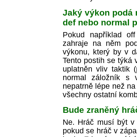
Jaký výkon podá n
def nebo normal p
Pokud například of
zahraje na něm pod
výkonu, který by v 
Tento postih se týká 
uplatněn vliv taktik
normal záložník s v
nepatrně lépe než na s
všechny ostatní komb
Bude zraněný hráč
Ne. Hráč musí být v 
pokud se hráč v zápa