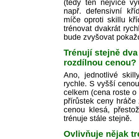
(tedy ten nejvíce vy
např. defensivní kř
míče oproti skillu kř
trénovat dvakrát rych
bude zvyšovat pokažd
Trénují stejně dva
rozdílnou cenou?
Ano, jednotlivé skil
rychle. S vyšší ceno
celkem (cena roste o
přírůstek ceny hráče
cenou klesá, přestož
trénuje stále stejně.
Ovlivňuje nějak t