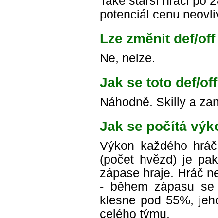
Také starší hráči po 
potenciál cenu neovli
Lze změnit def/of
Ne, nelze.
Jak se toto def/of
Náhodně. Skilly a zam
Jak se počítá výk
Výkon každého hráč
(počet hvězd) je pa
zápase hraje. Hráč n
- během zápasu se 
klesne pod 55%, jeho
celého týmu.