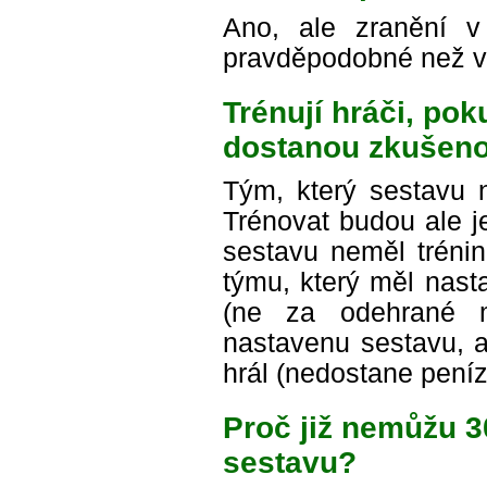
Ano, ale zranění 
pravděpodobné než v
Trénují hráči, po
dostanou zkušeno
Tým, který sestavu n
Trénovat budou ale je
sestavu neměl trénin
týmu, který měl nast
(ne za odehrané m
nastavenu sestavu, a
hrál (nedostane peníz
Proč již nemůžu 
sestavu?