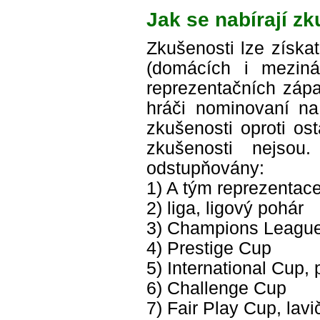
Jak se nabírají z
Zkušenosti lze získa
(domácích i mezinár
reprezentačních zápa
hráči nominovaní na
zkušenosti oproti os
zkušenosti nejso
odstupňovány:
1) A tým reprezentac
2) liga, ligový pohár
3) Champions League
4) Prestige Cup
5) International Cup,
6) Challenge Cup
7) Fair Play Cup, lav