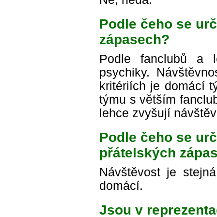
Podle čeho se urč
zápasech?
Podle fanclubů a l
psychiky. Návštěvnos
kritériích je domácí 
týmu s větším fanclub
lehce zvyšují návštěv
Podle čeho se urč
přátelských zápa
Návštěvost je stejn
domácí.
Jsou v reprezent