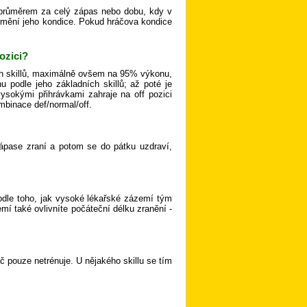
 průměrem za celý zápas nebo dobu, kdy v
 mění jeho kondice. Pokud hráčova kondice
ozici?
ých skillů, maximálně ovšem na 95% výkonu,
 podle jeho základních skillů; až poté je
vysokými přihrávkami zahraje na off pozici
ombinace def/normal/off.
zápase zraní a potom se do pátku uzdraví,
podle toho, jak vysoké lékařské zázemí tým
í také ovlivníte počáteční délku zranění -
áč pouze netrénuje. U nějakého skillu se tím