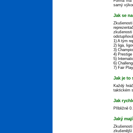
Forma má n
samý výkon,
Jak se na
Zkušenosti
reprezenta
zkušenosti
odstupňová
1) A tým r
2) liga, lig
3) Champio
4) Prestige
5) Internat
6) Challen
7) Fair Pla
Jak je to
Každý hráč
taktickém s
Jak rychl
Přibližně 0
Jaký mají
Zkušenosti
zkušenější 