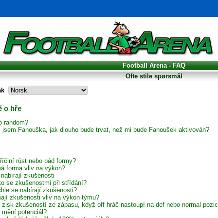
Football Arena - FAQ
Ofte stile spørsmål
åk
 o hře
to random?
il jsem Fanouška, jak dlouho bude trvat, než mi bude Fanoušek aktivován?
říčiní růst nebo pád formy?
á forma vliv na výkon?
 nabírají zkušenosti
to se zkušenostmi při střídání?
hle se nabírají zkušenosti?
ají zkušenosti vliv na výkon týmu?
í zisk zkušeností ze zápasu, když off hráč nastoupí na def nebo normal pozic
 mění potenciál?