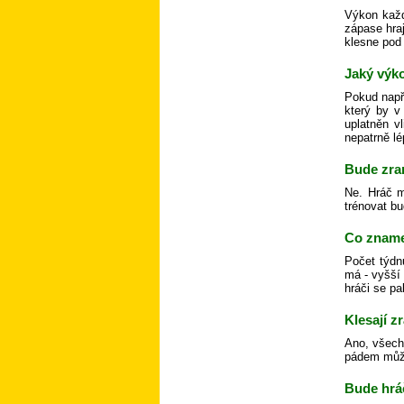
Výkon každ
zápase hra
klesne pod 
Jaký výko
Pokud např
který by v
uplatněn v
nepatrně lé
Bude zra
Ne. Hráč m
trénovat bu
Co zname
Počet týdn
má - vyšší
hráči se pa
Klesají 
Ano, všechn
pádem může 
Bude hráč