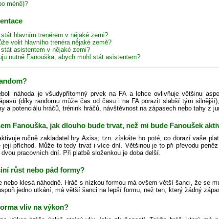
bo méně)?
zentace
 stát hlavním trenérem v nějaké zemi?
že volit hlavního trenéra nějaké země?
 stát asistentem v nějaké zemi?
uju nutně Fanouška, abych mohl stát asistentem?
 random?
oli náhoda je všudypřítomný prvek na FA a lehce ovlivňuje většinu aspe
ápasů (díky randomu může čas od času i na FA porazit slabší tým silnější), 
 a potenciálu hráčů, trénink hráčů, návštěvnost na zápasech nebo tahy z ju
jsem Fanouška, jak dlouho bude trvat, než mi bude Fanoušek akt
tivuje ručně zakladatel hry Axiss; tzn. získáte ho poté, co dorazí vaše pla
e její příchod. Může to tedy trvat i více dní. Většinou je to při převodu pen
 dvou pracovních dní. Při platbě složenkou je doba delší.
iní růst nebo pád formy?
e nebo klesá náhodně. Hráč s nízkou formou má ovšem větší šanci, že se mu
aspoň jedno utkání, má větší šanci na lepší formu, než ten, který žádný zápa
forma vliv na výkon?