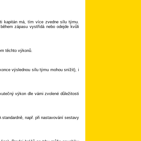
ti kapitán má, tím více zvedne sílu týmu.
 během zápasu vystřídá nebo odejde kvůli
em těchto výkonů.
konce výslednou sílu týmu mohou snížit), i
kutečný výkon dle vámi zvolené důležitosti
A standardně, např. při nastavování sestavy