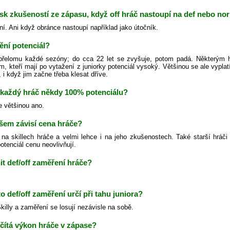
isk zkušeností ze zápasu, když off hráč nastoupí na def nebo no
ní. Ani když obránce nastoupí například jako útočník.
ění potenciál?
řelomu každé sezóny; do cca 22 let se zvyšuje, potom padá. Některým h
m, kteří mají po vytažení z juniorky potenciál vysoký. Většinou se ale vypl
 i když jim začne třeba klesat dříve.
každý hráč někdy 100% potenciálu?
e většinou ano.
šem závisí cena hráče?
na skillech hráče a velmi lehce i na jeho zkušenostech. Také starší hráči
otenciál cenu neovlivňují.
t def/off zaměření hráče?
to def/off zaměření určí při tahu juniora?
illy a zaměření se losují nezávisle na sobě.
čítá výkon hráče v zápase?