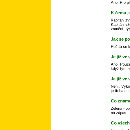
Ano. Pro pl
K čemu j
Kapitán zv
Kapitán vž
zranění, tý
Jak se p
Počítá se 
Je již ve
Ano. Pouze
když tým m
Je již ve
Není. Výko
je třeba si
Co zname
Zelená - ob
na zápas.
Co všech