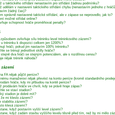
ž u taktického střídání nenastavím pro střídání žádnou podmínku?
ž udělám v nastavení taktického střídání chybu (nenastavím jednoho z hráč
avím žádný čas)?
em správně nastavené taktické střídání, ale v zápase se neprovedlo, jak to?
ení možné střídat online?
ivňuje schopnost hráče proměňovat penalty?
k
způsobem ovlivňuje sílu tréninku level tréninkového zázemí?
e u tréninku k dispozici celkem jen 1200%?
énují hráči, pokud jim nastavím 100% tréninku?
hle se trénují jednotlivé skilly hráče?
í stejně dva hráči se stejným potenciálem, ale s rozdílnou cenou?
uje nějak trénink náhoda?
, zázemí
na FA nějak půjčit peníze?
inému manažerovi nějak převést na konto peníze (kromě standardního prodeje
rodám hráče, kdy mi přibudou na kontě peníze?
ž prodávám hráče ve chvíli, kdy se právě hraje zápas?
hle se staví stadion?
lký stadion je dobré mít?
, že mi kleslo zázemí?
e stabilita zázemí?
sto klesá zázemí?
stane, když postavím vyšší level zázemí?
stane, když zadám stavbu vyššího levelu těsně před tím, než by mi mělo zázem