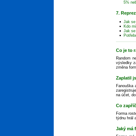
5% ne
7. Repre
Jak se
Kdo mů
Jak se
Potřeb
Co je to
Random neb
výsledky z
změna formy
Zaplatil 
Fanouška ak
zaregistruj
na účet, do
Co zapříč
Forma rost
týdnu hrál 
Jaký má 