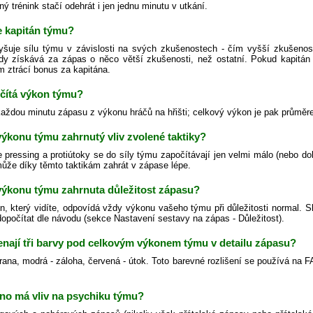
ný trénink stačí odehrát i jen jednu minutu v utkání.
e kapitán týmu?
yšuje sílu týmu v závislosti na svých zkušenostech - čím vyšší zkušenos
dy získává za zápas o něco větší zkušenosti, než ostatní. Pokud kapitán
m ztrácí bonus za kapitána.
očítá výkon týmu?
každou minutu zápasu z výkonu hráčů na hřišti; celkový výkon je pak průměr
 výkonu týmu zahrnutý vliv zvolené taktiky?
 pressing a protiútoky se do síly týmu započítávají jen velmi málo (nebo do
ůže díky těmto taktikám zahrát v zápase lépe.
 výkonu týmu zahrnuta důležitost zápasu?
n, který vidíte, odpovídá vždy výkonu vašeho týmu při důležitosti normal. S
 dopočítat dle návodu (sekce Nastavení sestavy na zápas - Důležitost).
nají tři barvy pod celkovým výkonem týmu v detailu zápasu?
rana, modrá - záloha, červená - útok. Toto barevné rozlišení se používá na F
no má vliv na psychiku týmu?