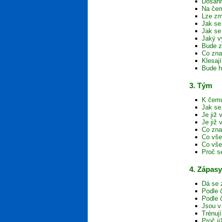
Dosáhn
Na čem
Lze zm
Jak se 
Jak se
Jaký v
Bude z
Co zna
Klesaj
Bude h
3. Tým
K čemu
Jak se
Je již
Je již
Co zna
Co vše
Co vše
Proč s
4. Zápasy
Dá se 
Podle 
Podle 
Jsou v
Trénuj
Proč j