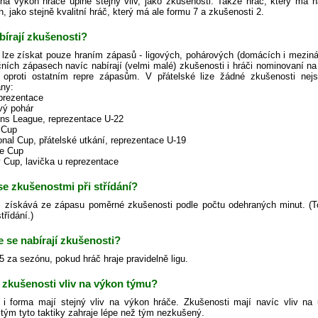
a výkon hráče úplně stejný vliv, jako zkušenosti. Takže hráč, který má n
 jako stejně kvalitní hráč, který má ale formu 7 a zkušenosti 2.
bírají zkušenosti?
 lze získat pouze hraním zápasů - ligových, pohárových (domácích i meziná
čních zápasech navíc nabírají (velmi malé) zkušenosti i hráči nominovaní n
 oproti ostatním repre zápasům. V přátelské lize žádné zkušenosti n
ny:
eprezentace
ový pohár
ns League, reprezentace U-22
 Cup
ional Cup, přátelské utkání, reprezentace U-19
ge Cup
y Cup, lavička u reprezentace
 se zkušenostmi při střídání?
 získává ze zápasu poměrné zkušenosti podle počtu odehraných minut. (Toto p
třídání.)
e se nabírají zkušenosti?
.5 za sezónu, pokud hráč hraje pravidelně ligu.
 zkušenosti vliv na výkon týmu?
 i forma mají stejný vliv na výkon hráče. Zkušenosti mají navíc vliv na u
tým tyto taktiky zahraje lépe než tým nezkušený.