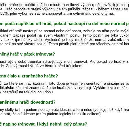
ého hráče se počítá každou minutu a celkový výkon (počet hvězd) je pak
je. Hráč nepodává stejný výkon v celém průběhu zápasu - během zápasu se
55%, jeho výkon se začne zhoršovat a tím ovlivní sílu celého týmu.
n podá například off hráč, pokud nastoupí na def nebo normal p
íklad off hráč nastoupí na normal nebo def postu, zahraje na něm podle sv
 daném zápase podal na svém vlastním postu. Tento postih se týká výkonu
liv taktik (protiútoky atd.). Výsledně je tedy možné, že normal záložník s 
pe než na své vlastní pozici. Tento postih platí stejně pro všechny ostatní k
něný hráč v pátek trénovat?
usí být v době tréninku zdravý, aby mohl trénovat. Ale pokud se hráč v 
de. Zdravý musí být už ve čtvrtek před tréninkem.
ná číslo u zraněného hráče?
ů, za které se hráč uzdraví. Tato doba je však jen orientační a snižuje se 
 lékařské zázemí znamená, že se hráč uzdraví rychleji. Vyšším levelem zázem
k nezraňují na tak dlouhou dobu.
zraněnému hráči dovednosti?
y skilly (a tím pádem i cena) hráči klesají, a to o něco rychleji, než když hr
stát, že o 1 klesne (a tím pádem logicky i u skillu celkem).
 naplno trénovat, i když nehrál celý zápas?