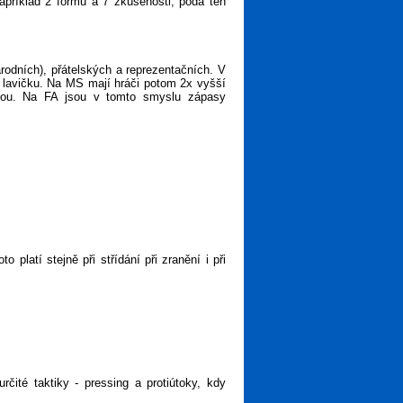
apříklad 2 formu a 7 zkušenosti, podá ten
rodních), přátelských a reprezentačních. V
a lavičku. Na MS mají hráči potom 2x vyšší
ejsou. Na FA jsou v tomto smyslu zápasy
latí stejně při střídání při zranění i při
rčité taktiky - pressing a protiútoky, kdy