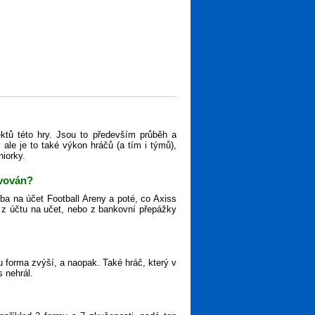
ktů této hry. Jsou to především průběh a
ale je to také výkon hráčů (a tím i týmů),
niorky.
ivován?
tba na účet Football Areny a poté, co Axiss
ěz z účtu na učet, nebo z bankovní přepážky
 forma zvýší, a naopak. Také hráč, který v
s nehrál.