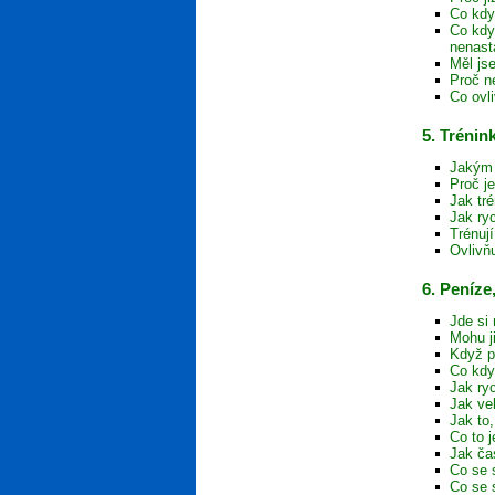
Co kdy
Co kdy
nenast
Měl js
Proč n
Co ovl
5. Trénin
Jakým 
Proč j
Jak tr
Jak ryc
Trénuj
Ovlivň
6. Peníze
Jde si 
Mohu j
Když p
Co kdy
Jak ryc
Jak ve
Jak to
Co to j
Jak ča
Co se 
Co se 