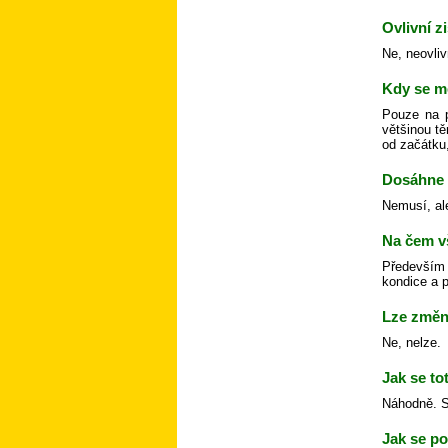
Ovlivní z
Ne, neovliv
Kdy se m
Pouze na p
většinou tě
od začátku,
Dosáhne 
Nemusí, al
Na čem v
Především 
kondice a p
Lze změni
Ne, nelze.
Jak se to
Náhodně. Sk
Jak se po