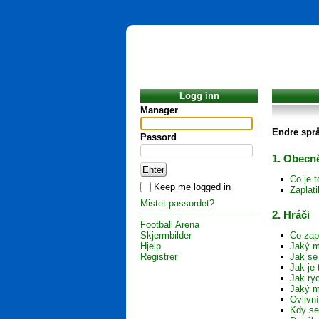
Logg inn
Manager
Endre spr
Passord
1. Obecně
Co je 
Keep me logged in
Zaplat
Mistet passordet?
2. Hráči
Football Arena
Skjermbilder
Co zap
Hjelp
Jaký m
Registrer
Jak se
Jak je 
Jak ryc
Jaký m
Ovlivn
Kdy se