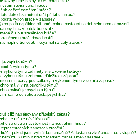
e každý hráč někdy 100% potenciálu?
 všem závisí cena hráče?
ěnit def/off zaměření hráče?
toto def/off zaměření určí při tahu juniora?
 počítá výkon hráče v zápase?
ýkon podá například off hráč, pokud nastoupí na def nebo normal pozici?
raněný hráč v pátek trénovat?
mená číslo u zraněného hráče?
í zraněnému hráči dovednosti?
ráč naplno trénovat, i když nehrál celý zápas?
 je kapitán týmu?
 počítá výkon týmu?
 ve výkonu týmu zahrnutý vliv zvolené taktiky?
 ve výkonu týmu zahrnuta důležitost zápasu?
menají tři barvy pod celkovým výkonem týmu v detailu zápasu?
chno má vliv na psychiku týmu?
chno ovlivňuje psychika týmu?
e mi sama od sebe zvedla psychika?
zrušit již naplánovaný přátelský zápas?
čeho se určuje návštěvnost?
čeho se určuje návštěvnost na neutrálním hřišti?
 reprezentačních zápasech zranění?
í hráči, pokud jsem vyhrál kontumačně? A dostanou zkušenosti, co vstupné?
iž nemůžu 30 minut před začátkem zápasu měnit sestavu?