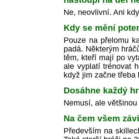
Ne, neovlivní. Ani kd
Kdy se mění pote
Pouze na přelomu ka
padá. Některým hráčů
těm, kteří mají po vy
ale vyplatí trénovat
když jim začne třeba 
Dosáhne každý hr
Nemusí, ale většinou
Na čem všem závi
Především na skillec