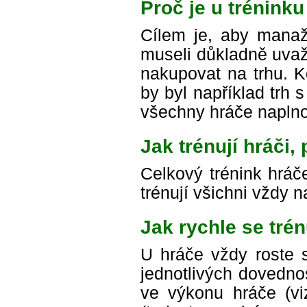
Proč je u trénink
Cílem je, aby manaž
museli důkladně uvaž
nakupovat na trhu. K
by byl například trh 
všechny hráče naplno
Jak trénují hráči
Celkový trénink hráče
trénují všichni vždy 
Jak rychle se trén
U hráče vždy roste s
jednotlivých dovednos
ve výkonu hráče (viz