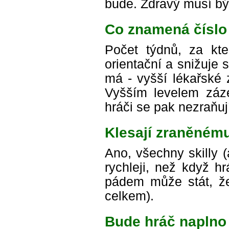
bude. Zdravý musí být
Co znamená číslo
Počet týdnů, za kte
orientační a snižuje
má - vyšší lékařské 
Vyšším levelem záze
hráči se pak nezraňuj
Klesají zraněnému
Ano, všechny skilly (
rychleji, než když h
pádem může stát, že
celkem).
Bude hráč naplno 