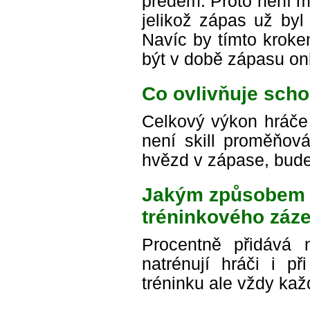
předem. Proto není m
jelikož zápas už byl
Navíc by tímto kroke
být v době zápasu onl
Co ovlivňuje sch
Celkový výkon hráče 
není skill proměňová
hvězd v zápase, bude
Jakým způsobem ov
tréninkového záz
Procentně přidává 
natrénují hráči i př
tréninku ale vždy ka