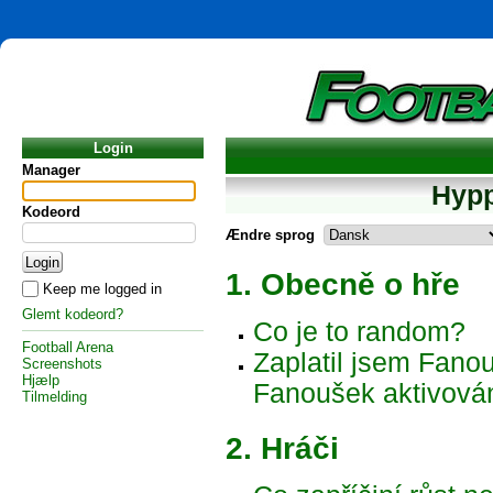
Login
Manager
Hypp
Kodeord
Ændre sprog
1. Obecně o hře
Keep me logged in
Glemt kodeord?
Co je to random?
Football Arena
Zaplatil jsem Fanou
Screenshots
Hjælp
Fanoušek aktivová
Tilmelding
2. Hráči