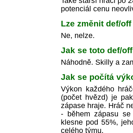
Také starší hráči po 
potenciál cenu neovli
Lze změnit def/of
Ne, nelze.
Jak se toto def/of
Náhodně. Skilly a zam
Jak se počítá výk
Výkon každého hráč
(počet hvězd) je pa
zápase hraje. Hráč n
- během zápasu se 
klesne pod 55%, jeho
celého týmu.