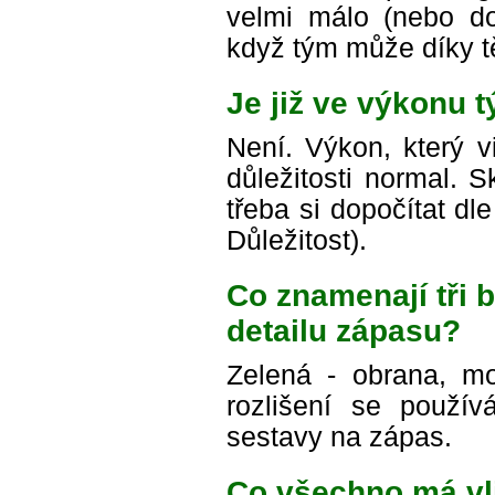
velmi málo (nebo do
když tým může díky t
Je již ve výkonu 
Není. Výkon, který v
důležitosti normal. 
třeba si dopočítat d
Důležitost).
Co znamenají tři
detailu zápasu?
Zelená - obrana, mo
rozlišení se použív
sestavy na zápas.
Co všechno má vl