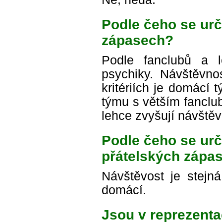
Podle čeho se urč
zápasech?
Podle fanclubů a l
psychiky. Návštěvnos
kritériích je domácí 
týmu s větším fanclub
lehce zvyšují návštěv
Podle čeho se urč
přátelských zápa
Návštěvost je stejn
domácí.
Jsou v reprezent