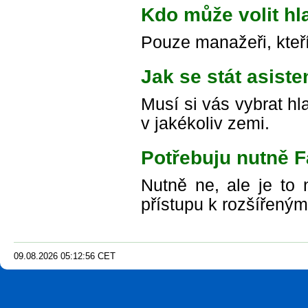
Kdo může volit hl
Pouze manažeři, kteří 
Jak se stát asist
Musí si vás vybrat h
v jakékoliv zemi.
Potřebuju nutně 
Nutně ne, ale je to
přístupu k rozšířeným
09.08.2026
05
:
12
:
58
CET