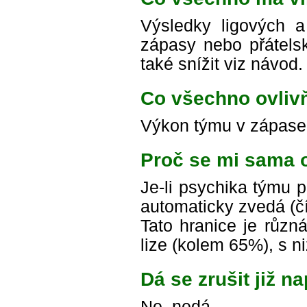
Výsledky ligových a
zápasy nebo přátelsk
také snížit viz návod.
Co všechno ovliv
Výkon týmu v zápase,
Proč se mi sama 
Je-li psychika týmu p
automaticky zvedá (čí
Tato hranice je různá
lize (kolem 65%), s n
Dá se zrušit již 
Ne, nedá.