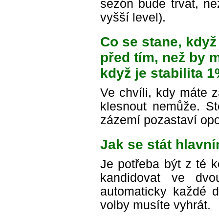
sezón bude trvat, n
vyšší level).
Co se stane, když
před tím, než by 
když je stabilita 
Ve chvíli, kdy máte 
klesnout nemůže. St
zázemí pozastaví opo
Jak se stát hlavn
Je potřeba být z té 
kandidovat ve dvou
automaticky každé d
volby musíte vyhrát.