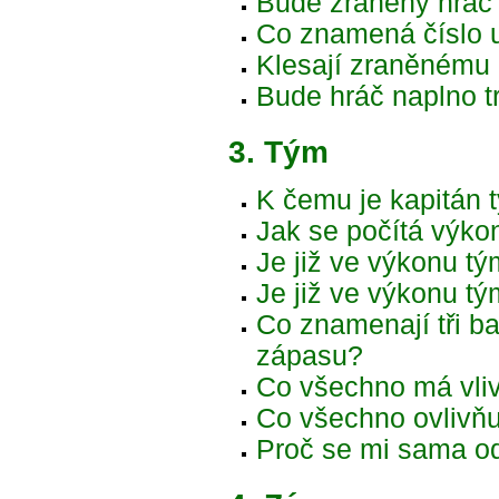
Bude zraněný hráč 
Co znamená číslo 
Klesají zraněnému 
Bude hráč naplno tr
3. Tým
K čemu je kapitán 
Jak se počítá výko
Je již ve výkonu tý
Je již ve výkonu t
Co znamenají tři b
zápasu?
Co všechno má vli
Co všechno ovlivň
Proč se mi sama o