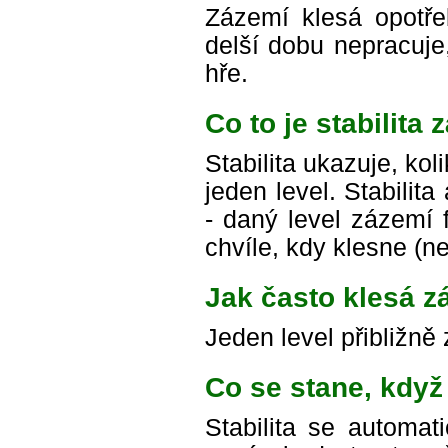
Zázemí klesá opotř
delší dobu nepracuje
hře.
Co to je stabilita
Stabilita ukazuje, ko
jeden level. Stabili
- daný level zázemí 
chvíle, kdy klesne (ne
Jak často klesá z
Jeden level přibližně
Co se stane, když
Stabilita se automat