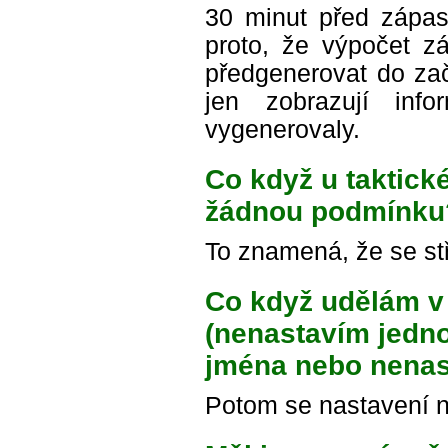
30 minut před zápase
proto, že výpočet zá
předgenerovat do za
jen zobrazují in
vygenerovaly.
Co když u taktick
žádnou podmínku
To znamená, že se st
Co když udělám v 
(nenastavím jedn
jména nebo nenas
Potom se nastavení n