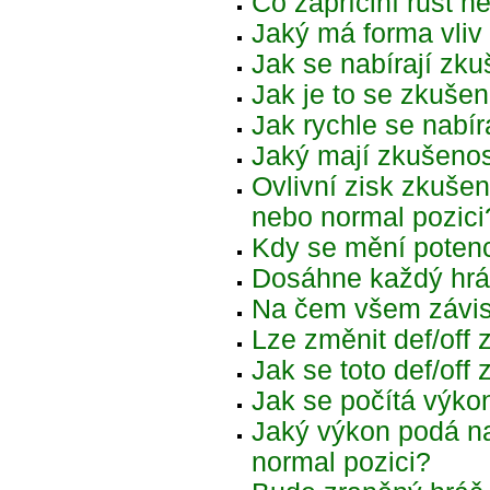
Co zapříčiní růst 
Jaký má forma vliv
Jak se nabírají zku
Jak je to se zkušen
Jak rychle se nabír
Jaký mají zkušenos
Ovlivní zisk zkušen
nebo normal pozici
Kdy se mění potenc
Dosáhne každý hrá
Na čem všem závis
Lze změnit def/off
Jak se toto def/off 
Jak se počítá výko
Jaký výkon podá na
normal pozici?