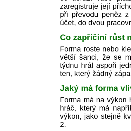
zaregistruje její příc
při převodu peněz z
účet, do dvou pracovn
Co zapříčiní růst
Forma roste nebo kl
větší šanci, že se m
týdnu hrál aspoň jed
ten, který žádný zápa
Jaký má forma vl
Forma má na výkon hr
hráč, který má např
výkon, jako stejně kv
2.