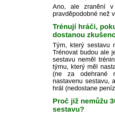
Ano, ale zranění 
pravděpodobné než v
Trénují hráči, po
dostanou zkušeno
Tým, který sestavu n
Trénovat budou ale je
sestavu neměl trénin
týmu, který měl nast
(ne za odehrané m
nastavenu sestavu, a
hrál (nedostane peníz
Proč již nemůžu 
sestavu?