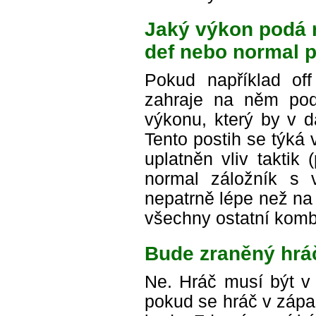
Jaký výkon podá n
def nebo normal p
Pokud například of
zahraje na něm pod
výkonu, který by v 
Tento postih se týká 
uplatněn vliv taktik
normal záložník s v
nepatrně lépe než na s
všechny ostatní komb
Bude zraněný hráč
Ne. Hráč musí být v 
pokud se hráč v zápa