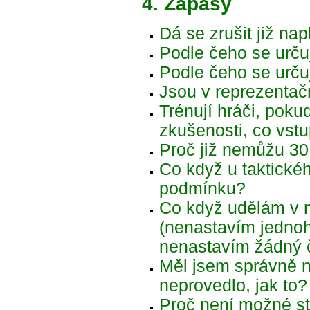
4. Zápasy
Dá se zrušit již na
Podle čeho se urču
Podle čeho se určuj
Jsou v reprezentač
Trénují hráči, pok
zkušenosti, co vst
Proč již nemůžu 30
Co když u taktickéh
podmínku?
Co když udělám v n
(nenastavím jedno
nenastavím žádný 
Měl jsem správně na
neprovedlo, jak to?
Proč není možné st