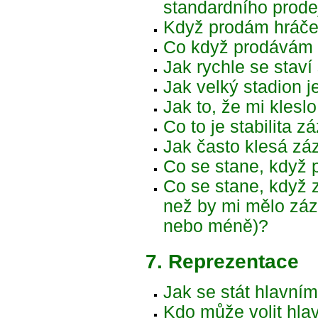
standardního prode
Když prodám hráče,
Co když prodávám h
Jak rychle se staví
Jak velký stadion j
Jak to, že mi klesl
Co to je stabilita 
Jak často klesá zá
Co se stane, když 
Co se stane, když 
než by mi mělo záze
nebo méně)?
7. Reprezentace
Jak se stát hlavní
Kdo může volit hla