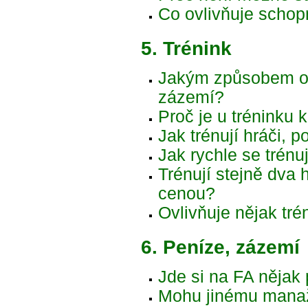
Co ovlivňuje schop
5. Trénink
Jakým způsobem ovl
zázemí?
Proč je u tréninku
Jak trénují hráči, 
Jak rychle se trénuj
Trénují stejně dva 
cenou?
Ovlivňuje nějak tr
6. Peníze, zázemí
Jde si na FA nějak 
Mohu jinému manaže