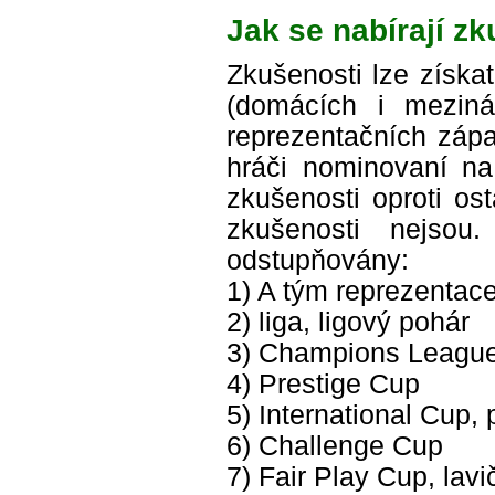
Jak se nabírají z
Zkušenosti lze získa
(domácích i mezinár
reprezentačních zápa
hráči nominovaní na
zkušenosti oproti os
zkušenosti nejso
odstupňovány:
1) A tým reprezentac
2) liga, ligový pohár
3) Champions League
4) Prestige Cup
5) International Cup,
6) Challenge Cup
7) Fair Play Cup, lav