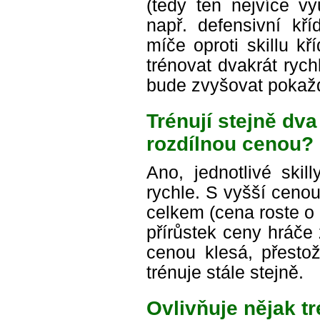
(tedy ten nejvíce vy
např. defensivní kř
míče oproti skillu kř
trénovat dvakrát rych
bude zvyšovat pokažd
Trénují stejně dva
rozdílnou cenou?
Ano, jednotlivé skil
rychle. S vyšší ceno
celkem (cena roste o
přírůstek ceny hráče
cenou klesá, přestož
trénuje stále stejně.
Ovlivňuje nějak t