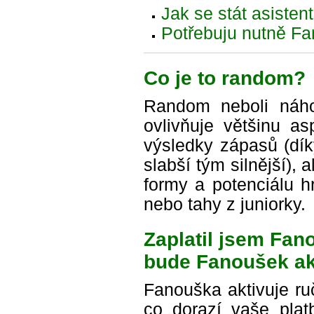
Jak se stát asiste
Potřebuju nutně Fa
Co je to random?
Random neboli náho
ovlivňuje většinu a
výsledky zápasů (dí
slabší tým silnější), 
formy a potenciálu h
nebo tahy z juniorky.
Zaplatil jsem Fan
bude Fanoušek ak
Fanouška aktivuje ruč
co dorazí vaše plat