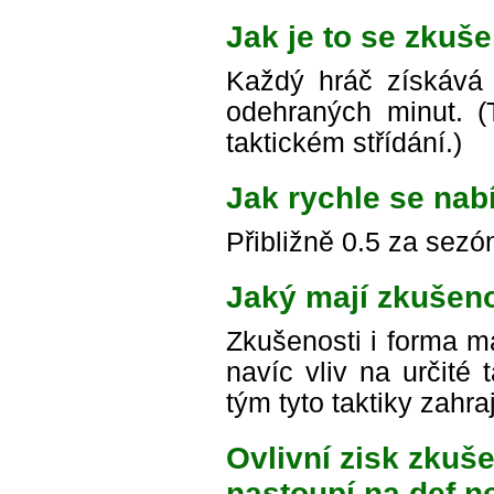
Jak je to se zkuše
Každý hráč získává
odehraných minut. (To
taktickém střídání.)
Jak rychle se nab
Přibližně 0.5 za sezó
Jaký mají zkušeno
Zkušenosti i forma ma
navíc vliv na určité 
tým tyto taktiky zahr
Ovlivní zisk zkuše
nastoupí na def n