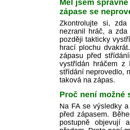
Měl jsem správně n
zápase se neprove
Zkontrolujte si, z
nezranil hráč, a zda
později takticky vyst
hrací plochu dvakrát
zápasu před střídání
vystřídán hráčem z l
střídání neprovedlo, 
taková na zápas.
Proč není možné s
Na FA se výsledky a 
před zápasem. Běhe
postupně objevují a