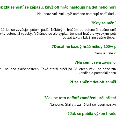
sk zkušeností ze zápasu, když off hráč nastoupí na def nebo norm
Ne, neovlivní. Ani když obránce nastoupí například j
Kdy se mění 
2 let se zvyšuje, potom padá. Některým hráčům se potenciál začne sniž
iorky potenciál vysoký. Většinou se ale vyplatí trénovat hráče s vysokým po
od začátku, i když jim začne třeba k
Dosáhne každý hráč někdy 100% po
Nemusí, ale v
Na čem všem závisí c
e i na jeho zkušenostech. Také starší hráči po 28 letech věku na ceně ztr
kondice a potenciál cenu 
Lze změnit def/off zaměř
Jak se toto def/off zaměření určí při ta
Náhodně. Skilly a zaměření se losují nezávi
Jak se počítá výkon hráče