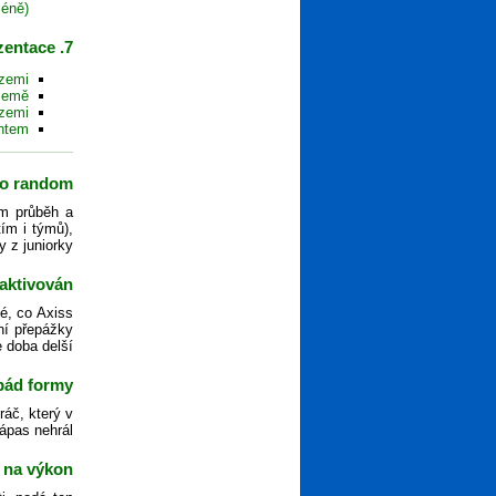
ně)?
7. Reprezentace
zemi?
země?
zemi?
ntem?
to random?
ím průběh a
ím i týmů),
 z juniorky.
aktivován?
té, co Axiss
vní přepážky
 doba delší.
pád formy?
áč, který v
ápas nehrál.
 na výkon?