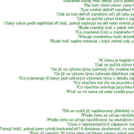
Dosáhne každý hráč někdy 100% potenc
Na čem všem závisí cena h
Lze změnit def/off zaměření h
Jak se toto def/off zaměření určí při tahu jun
Jak se počítá výkon hráče v zá
Jaký výkon podá například off hráč, pokud nastoupí na def nebo normal po
Bude zraněný hráč v pátek trén
Co znamená číslo u zraněného h
Klesají zraněnému hráči dovedn
Bude hráč naplno trénovat, i když nehrál celý z
K čemu je kapitán 
Jak se počítá výkon 
Je již ve výkonu týmu zahrnutý vliv zvolené tak
Je již ve výkonu týmu zahrnuta důležitost zá
Co znamenají tři barvy pod celkovým výkonem týmu v detailu zá
Co všechno má vliv na psychiku 
Co všechno ovlivňuje psychika 
Proč se mi sama od sebe zvedla psyc
Dá se zrušit již naplánovaný přátelský z
Podle čeho se určuje návštěv
Podle čeho se určuje návštěvnost na neutrálním hř
Jsou v reprezentačních zápasech zra
Trénují hráči, pokud jsem vyhrál kontumačně? A dostanou zkušenosti, co vst
Proč již nemůžu 30 minut před začátkem zápasu měnit ses