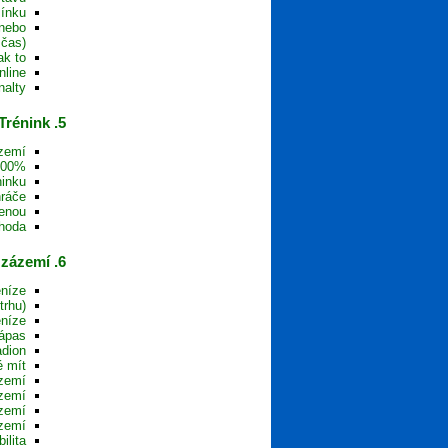
ínku?
 nebo
čas)?
k to?
line?
alty?
5. Trénink
zemí?
200%?
inku?
ráče?
enou?
hoda?
6. Peníze, zázemí
níze?
rhu)?
níze?
ápas?
dion?
 mít?
zemí?
zemí?
zemí?
zemí?
ilita