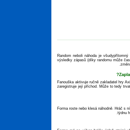
Random neboli náhoda je všudypřítomný p
výsledky zápasů (díky randomu může čas od
změna
Zapla
Fanouška aktivuje ručně zakladatel hry Axi
zaregistruje její příchod. Může to tedy tr
Forma roste nebo klesá náhodně. Hráč s ní
týdnu h