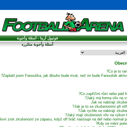
فوتبول آرینا - أسئلة وأجوبة
أسئلة وأجوبة متکرره
Co je to ra
Zaplatil jsem Fanouška, jak dlouho bude trvat, než mi bude Fanoušek aktiv
Co zapříčiní růst nebo pád f
Jaký má forma vliv na v
Jak se nabírají zkuše
Jak je to se zkušenostmi při stří
Jak rychle se nabírají zkušen
Jaký mají zkušenosti vliv na výkon 
ivní zisk zkušeností ze zápasu, když off hráč nastoupí na def nebo normal po
Kdy se mění poten