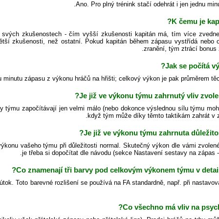
Ano. Pro plný trénink stačí odehrát i jen jednu minu
K čemu je kap
a svých zkušenostech - čím vyšší zkušenosti kapitán má, tím více zvedne
tší zkušenosti, než ostatní. Pokud kapitán během zápasu vystřídá nebo o
zranění, tým ztrácí bonus 
Jak se počítá v
 minutu zápasu z výkonu hráčů na hřišti; celkový výkon je pak průměrem těc
Je již ve výkonu týmu zahrnutý vliv zvolen
ly týmu započítávají jen velmi málo (nebo dokonce výslednou sílu týmu mohou
když tým může díky těmto taktikám zahrát v z
Je již ve výkonu týmu zahrnuta důležito
výkonu vašeho týmu při důležitosti normal. Skutečný výkon dle vámi zvolené 
je třeba si dopočítat dle návodu (sekce Nastavení sestavy na zápas - 
Co znamenají tři barvy pod celkovým výkonem týmu v detai
 útok. Toto barevné rozlišení se používá na FA standardně, např. při nastavo
Co všechno má vliv na psyc