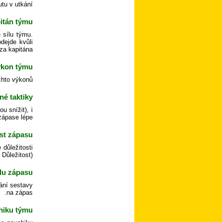
tu v utkání.
itán týmu?
 sílu týmu.
dejde kvůli
za kapitána.
ýkon týmu?
hto výkonů.
é taktiky?
 snížit), i
ápase lépe.
st zápasu?
důležitosti
Důležitost).
lu zápasu?
vání sestavy
na zápas.
hiku týmu?