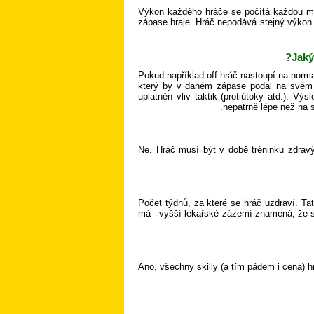
Výkon každého hráče se počítá každou mi
zápase hraje. Hráč nepodává stejný výkon
Jaký
Pokud například off hráč nastoupí na norm
který by v daném zápase podal na svém vl
uplatněn vliv taktik (protiútoky atd.). V
nepatrně lépe než na s
Ne. Hráč musí být v době tréninku zdravý
Počet týdnů, za které se hráč uzdraví. Ta
má - vyšší lékařské zázemí znamená, že se
Ano, všechny skilly (a tím pádem i cena) hr