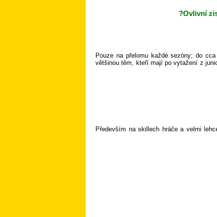
Ovlivní zi
Pouze na přelomu každé sezóny; do cca 2
většinou těm, kteří mají po vytažení z jun
Především na skillech hráče a velmi lehc