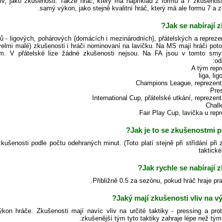
v, jako zkušenosti. Takže hráč, který má například 2 formu a 7 zkušenost
samý výkon, jako stejně kvalitní hráč, který má ale formu 7 a z
Jak se nabírají z
 - ligových, pohárových (domácích i mezinárodních), přátelských a repreze
velmi malé) zkušenosti i hráči nominovaní na lavičku. Na MS mají hráči pot
ům. V přátelské lize žádné zkušenosti nejsou. Na FA jsou v tomto sm
od
Jak je to se zkušenostmi při
enosti podle počtu odehraných minut. (Toto platí stejně při střídání při zr
taktické
Jak rychle se nabírají z
Přibližně 0.5 za sezónu, pokud hráč hraje prav
Jaký mají zkušenosti vliv na v
kon hráče. Zkušenosti mají navíc vliv na určité taktiky - pressing a prot
zkušenější tým tyto taktiky zahraje lépe než tý