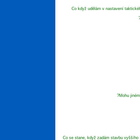
Co když udělám v nastavení taktické
Mohu jinému
Co se stane, když zadám stavbu vyššího le