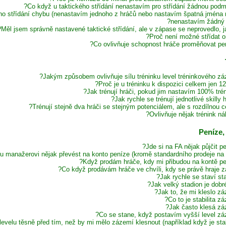
Co když u taktického střídání nenastavím pro střídání žádnou podm
ho střídání chybu (nenastavím jednoho z hráčů nebo nastavím špatná jména
nenastavím žádný 
Měl jsem správně nastavené taktické střídání, ale v zápase se neprovedlo, ja
Proč není možné střídat on
Co ovlivňuje schopnost hráče proměňovat pen
Jakým způsobem ovlivňuje sílu tréninku level tréninkového zá
Proč je u tréninku k dispozici celkem jen 1
Jak trénují hráči, pokud jim nastavím 100% trén
Jak rychle se trénují jednotlivé skilly h
Trénují stejně dva hráči se stejným potenciálem, ale s rozdílnou c
Ovlivňuje nějak trénink ná
Jde si na FA nějak půjčit pe
 manažerovi nějak převést na konto peníze (kromě standardního prodeje na t
Když prodám hráče, kdy mi přibudou na kontě pe
Co když prodávám hráče ve chvíli, kdy se právě hraje z
Jak rychle se staví sta
Jak velký stadion je dobré
Jak to, že mi kleslo zá
Co to je stabilita zá
Jak často klesá zá
Co se stane, když postavím vyšší level zá
velu těsně před tím, než by mi mělo zázemí klesnout (například když je stab