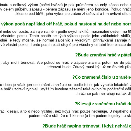
nutu a celkový výkon (počet hvězd) je pak průměrem za celý zápas nebo 
 v celém průběhu zápasu - během zápasu se mění jeho kondice. Pokud hráč
klesne pod 55%, jeho výkon se začne zhoršovat a tím ovlivní sílu 
 výkon podá například off hráč, pokud nastoupí na def nebo norm
al nebo def postu, zahraje na něm podle svých skillů, maximálně ovšem na 
astním postu. Tento postih se týká výkonu podle jeho základních skillů;
ýsledně je tedy možné, že normal záložník s vysokými přihrávkami zahraje na
vé vlastní pozici. Tento postih platí stejně pro všechny ostatní kombinace def
Bude zraněný hráč v pátek
, aby mohl trénovat. Ale pokud se hráč v zápase zraní a potom se do pát
trénovat bude. Zdravý musí být už ve čtvrtek pře
Co znamená číslo u zraněné
to doba je však jen orientační a snižuje se podle toho, jak vysoké lékařské
 hráč uzdraví rychleji. Vyšším levelem zázemí také ovlivníte počáteční délk
hráči se pak nezraňují na tak d
Klesají zraněnému hráči d
áči klesají, a to o něco rychleji, než když hráč pouze netrénuje. U nějakého s
pádem může stát, že o 1 klesne (a tím pádem logicky i u ski
Bude hráč naplno trénovat, i když nehrál c