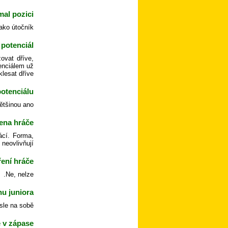
al pozici?
ako útočník.
potenciál?
ovat dříve,
tenciálem už
lesat dříve.
tenciálu?
ětšinou ano.
ena hráče?
ácí. Forma,
neovlivňují.
ení hráče?
Ne, nelze.
hu juniora?
sle na sobě.
 v zápase?