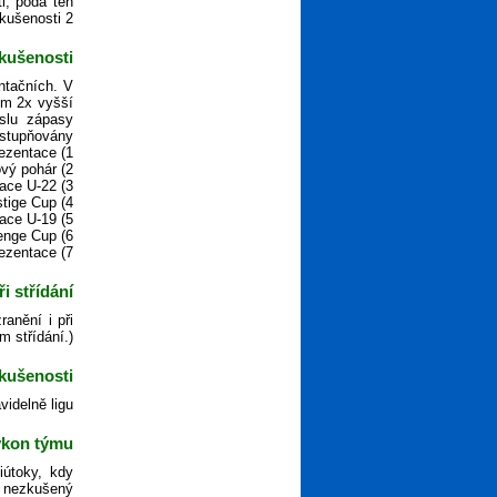
i, podá ten
kušenosti 2.
kušenosti?
ntačních. V
om 2x vyšší
yslu zápasy
stupňovány:
1) A tým reprezentace
2) liga, ligový pohár
3) Champions League, reprezentace U-22
4) Prestige Cup
5) International Cup, přátelské utkání, reprezentace U-19
6) Challenge Cup
7) Fair Play Cup, lavička u reprezentace
 střídání?
anění i při
m střídání.)
kušenosti?
idelně ligu.
ýkon týmu?
iútoky, kdy
m nezkušený.