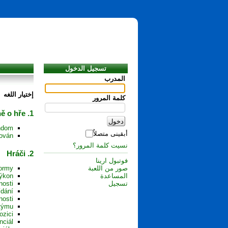
تسجیل الدخول
المدرب
إختیار اللغه
کلمة المرور
1. Obecně o hře
ndom?
أبقینی متصلاٌ
ován?
نسیت کلمة المرور؟
2. Hráči
فوتبول ارینا
ormy?
صور من اللعبة
ýkon?
المساعدة
nosti
تسجیل
dání?
osti?
týmu?
zici?
ciál?