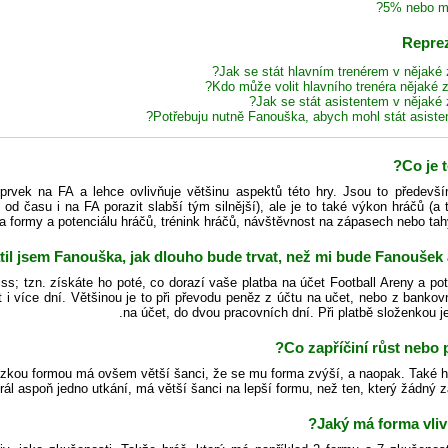
5% nebo mé
Jak se stát hlavním trenérem v nějaké 
Kdo může volit hlavního trenéra nějaké 
Jak se stát asistentem v nějaké 
Potřebuju nutně Fanouška, abych mohl stát asiste
Co je 
rvek na FA a lehce ovlivňuje většinu aspektů této hry. Jsou to předevš
 času i na FA porazit slabší tým silnější), ale je to také výkon hráčů (a t
 formy a potenciálu hráčů, trénink hráčů, návštěvnost na zápasech nebo tahy
til jsem Fanouška, jak dlouho bude trvat, než mi bude Fanoušek 
ss; tzn. získáte ho poté, co dorazí vaše platba na účet Football Areny a po
vat i více dní. Většinou je to při převodu peněz z účtu na učet, nebo z banko
na účet, do dvou pracovních dní. Při platbě složenkou je
Co zapříčiní růst nebo 
zkou formou má ovšem větší šanci, že se mu forma zvýší, a naopak. Také hr
rál aspoň jedno utkání, má větší šanci na lepší formu, než ten, který žádný z
Jaký má forma vliv