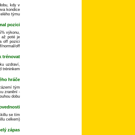
dobu, kdy v
ova kondice
celého týmu.
al pozici?
95% výkonu,
 až poté je
 off pozici
/normal/off.
 trénovat?
ku uzdraví,
d tréninkem.
ho hráče?
 zázemí tým
u zranění -
louhou dobu.
ovednosti?
killu se tím
llu celkem).
elý zápas?