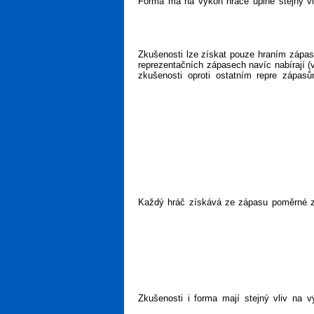
Forma má na výkon hráče úplně stejný vli
Zkušenosti lze získat pouze hraním zápasů
reprezentačních zápasech navíc nabírají (
zkušenosti oproti ostatním repre zápas
Každý hráč získává ze zápasu poměrné zkuš
Zkušenosti i forma mají stejný vliv na vý