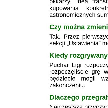
piłkarzy. Idea tra
kupowania konkre
astronomicznych sum
Czy można zmieni
Tak. Przez pierwsz
sekcji „Ustawienia” 
Kiedy rozgrywany 
Puchar Ligi rozpocz
rozpoczęliście grę 
będziecie mogli w
zakończeniu.
Dlaczego przegr
Najczęstszą przyczy