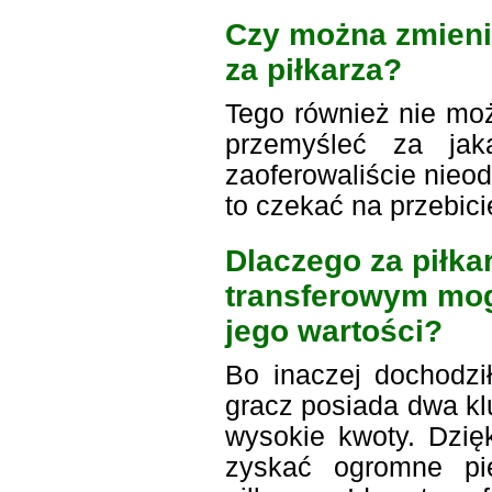
Czy można zmieni
za piłkarza?
Tego również nie moż
przemyśleć za jak
zaoferowaliście nieo
to czekać na przebici
Dlaczego za piłk
transferowym mo
jego wartości?
Bo inaczej dochodzi
gracz posiada dwa kl
wysokie kwoty. Dzię
zyskać ogromne pie