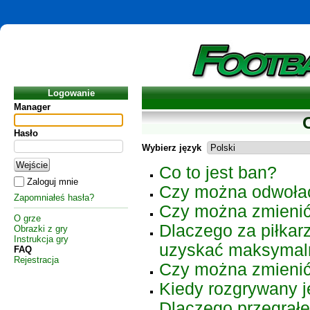
Logowanie
Manager
Hasło
Wybierz język
Co to jest ban?
Zaloguj mnie
Czy można odwołać 
Zapomniałeś hasła?
Czy można zmienić 
O grze
Dlaczego za piłka
Obrazki z gry
Instrukcja gry
uzyskać maksymaln
FAQ
Rejestracja
Czy można zmienić
Kiedy rozgrywany j
Dlaczego przegra