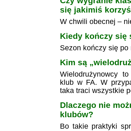
Czy wygranie klas
się jakimiś korzy
W chwili obecnej – ni
Kiedy kończy się
Sezon kończy się po r
Kim są „wielodr
Wielodrużynowcy to
klub w FA. W przypa
taka traci wszystkie 
Dlaczego nie moż
klubów?
Bo takie praktyki sp