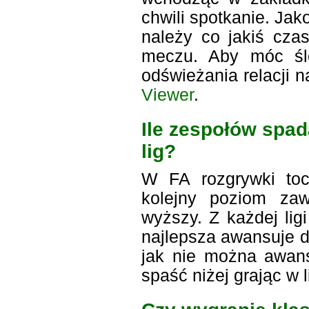
chwili spotkanie. Jak
należy co jakiś czas
meczu. Aby móc śle
odświeżania relacji 
Viewer
.
Ile zespołów spad
lig?
W FA rozgrywki to
kolejny poziom zaw
wyższy. Z każdej lig
najlepsza awansuje d
jak nie można awans
spaść niżej grając w l