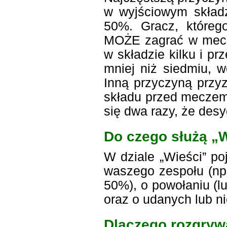
w wyjściowym składzi
50%. Gracz, którego
MOŻE zagrać w meczu.
w składzie kilku i p
mniej niż siedmiu, 
Inną przyczyną prz
składu przed meczem
się dwa razy, że desy
Do czego służą „
W dziale „Wieści” po
waszego zespołu (np.
50%), o powołaniu (l
oraz o udanych lub n
Dlaczego rozgryw