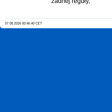
żadnej reguły,
07.08.2026
00
:
46
:
41
CET