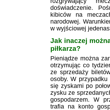
rozgrywający mec
doświadczenie. Poś
kibiców na meczac
narodowej. Warunkiem
w wyjściowej jedenas
Jak inaczej można
piłkarza?
Pieniądze można zar
otrzymując co tydzie
ze sprzedaży biletó
osoby. W przypadku 
się zyskami po poło
zysku ze sprzedanych 
gospodarzem. W prz
trafia na konto gos