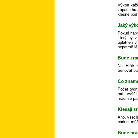
Výkon každ
zápase hra
klesne pod 
Jaký výko
Pokud např
který by v
uplatněn v
nepatrně lé
Bude zra
Ne. Hráč m
trénovat bu
Co zname
Počet týdn
má - vyšší
hráči se pa
Klesají 
Ano, všechn
pádem může 
Bude hráč