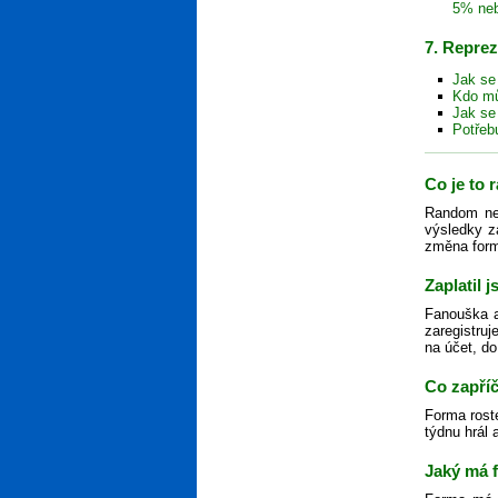
5% ne
7. Repre
Jak se
Kdo mů
Jak se
Potřeb
Co je to
Random neb
výsledky z
změna formy
Zaplatil 
Fanouška ak
zaregistruj
na účet, do
Co zapříč
Forma rost
týdnu hrál 
Jaký má 