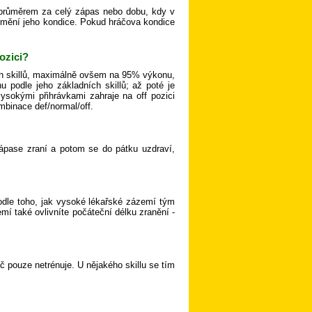
 průměrem za celý zápas nebo dobu, kdy v
 mění jeho kondice. Pokud hráčova kondice
ozici?
ých skillů, maximálně ovšem na 95% výkonu,
 podle jeho základních skillů; až poté je
vysokými přihrávkami zahraje na off pozici
ombinace def/normal/off.
zápase zraní a potom se do pátku uzdraví,
podle toho, jak vysoké lékařské zázemí tým
í také ovlivníte počáteční délku zranění -
áč pouze netrénuje. U nějakého skillu se tím