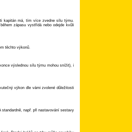
ti kapitán má, tím více zvedne sílu týmu.
 během zápasu vystřídá nebo odejde kvůli
em těchto výkonů.
konce výslednou sílu týmu mohou snížit), i
kutečný výkon dle vámi zvolené důležitosti
A standardně, např. při nastavování sestavy