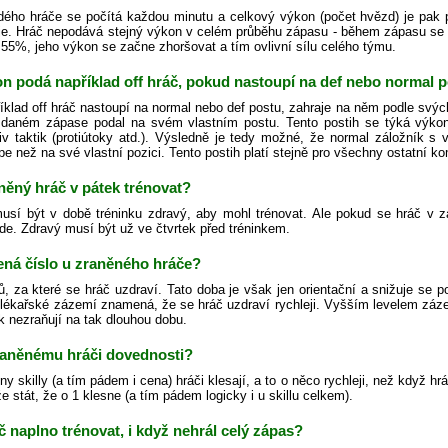
ého hráče se počítá každou minutu a celkový výkon (počet hvězd) je pak
je. Hráč nepodává stejný výkon v celém průběhu zápasu - během zápasu se
55%, jeho výkon se začne zhoršovat a tím ovlivní sílu celého týmu.
n podá například off hráč, pokud nastoupí na def nebo normal p
íklad off hráč nastoupí na normal nebo def postu, zahraje na něm podle sv
 daném zápase podal na svém vlastním postu. Tento postih se týká výkonu
liv taktik (protiútoky atd.). Výsledně je tedy možné, že normal záložník s 
pe než na své vlastní pozici. Tento postih platí stejně pro všechny ostatní k
něný hráč v pátek trénovat?
usí být v době tréninku zdravý, aby mohl trénovat. Ale pokud se hráč v 
de. Zdravý musí být už ve čtvrtek před tréninkem.
ná číslo u zraněného hráče?
ů, za které se hráč uzdraví. Tato doba je však jen orientační a snižuje se 
 lékařské zázemí znamená, že se hráč uzdraví rychleji. Vyšším levelem zázem
k nezraňují na tak dlouhou dobu.
zraněnému hráči dovednosti?
y skilly (a tím pádem i cena) hráči klesají, a to o něco rychleji, než když hr
stát, že o 1 klesne (a tím pádem logicky i u skillu celkem).
 naplno trénovat, i když nehrál celý zápas?