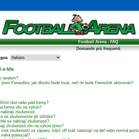
Football Arena - FAQ
Domande più frequenti
ngua
 o hře
to random?
il jsem Fanouška, jak dlouho bude trvat, než mi bude Fanoušek aktivován?
říčiní růst nebo pád formy?
á forma vliv na výkon?
 nabírají zkušenosti
to se zkušenostmi při střídání?
hle se nabírají zkušenosti?
ají zkušenosti vliv na výkon týmu?
í zisk zkušeností ze zápasu, když off hráč nastoupí na def nebo normal pozic
 mění potenciál?