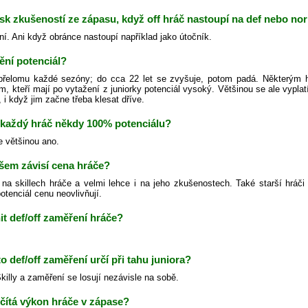
isk zkušeností ze zápasu, když off hráč nastoupí na def nebo no
ní. Ani když obránce nastoupí například jako útočník.
ění potenciál?
řelomu každé sezóny; do cca 22 let se zvyšuje, potom padá. Některým h
m, kteří mají po vytažení z juniorky potenciál vysoký. Většinou se ale vypl
 i když jim začne třeba klesat dříve.
každý hráč někdy 100% potenciálu?
e většinou ano.
šem závisí cena hráče?
na skillech hráče a velmi lehce i na jeho zkušenostech. Také starší hráči
otenciál cenu neovlivňují.
t def/off zaměření hráče?
to def/off zaměření určí při tahu juniora?
illy a zaměření se losují nezávisle na sobě.
čítá výkon hráče v zápase?