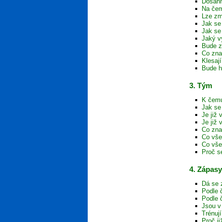
Dosáhn
Na čem
Lze zm
Jak se 
Jak se
Jaký v
Bude z
Co zna
Klesaj
Bude h
3. Tým
K čemu
Jak se
Je již
Je již
Co zna
Co vše
Co vše
Proč s
4. Zápasy
Dá se 
Podle 
Podle 
Jsou v
Trénuj
Proč j