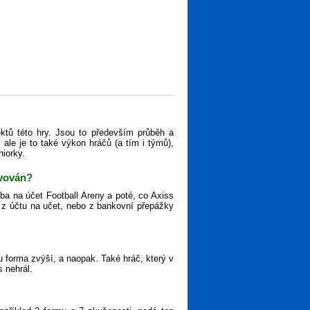
ktů této hry. Jsou to především průběh a
ale je to také výkon hráčů (a tím i týmů),
niorky.
ivován?
tba na účet Football Areny a poté, co Axiss
ěz z účtu na učet, nebo z bankovní přepážky
 forma zvýší, a naopak. Také hráč, který v
s nehrál.