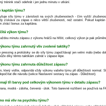
ný trénink stačí odehrát i jen jednu minutu v utkání.
e kapitán týmu?
yšuje sílu týmu v závislosti na svých zkušenostech - čím vyšší zkušenos
dy získává za zápas o něco větší zkušenosti, než ostatní. Pokud kapitán
m ztrácí bonus za kapitána.
očítá výkon týmu?
každou minutu zápasu z výkonu hráčů na hřišti; celkový výkon je pak průměr
 výkonu týmu zahrnutý vliv zvolené taktiky?
 pressing a protiútoky se do síly týmu započítávají jen velmi málo (nebo do
ůže díky těmto taktikám zahrát v zápase lépe.
 výkonu týmu zahrnuta důležitost zápasu?
n, který vidíte, odpovídá vždy výkonu vašeho týmu při důležitosti normal. S
 dopočítat dle návodu (sekce Nastavení sestavy na zápas - Důležitost).
nají tři barvy pod celkovým výkonem týmu v detailu zápasu?
rana, modrá - záloha, červená - útok. Toto barevné rozlišení se používá na F
no má vliv na psychiku týmu?