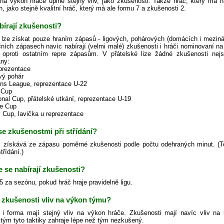
a výkon hráče úplně stejný vliv, jako zkušenosti. Takže hráč, který má n
 jako stejně kvalitní hráč, který má ale formu 7 a zkušenosti 2.
bírají zkušenosti?
 lze získat pouze hraním zápasů - ligových, pohárových (domácích i meziná
čních zápasech navíc nabírají (velmi malé) zkušenosti i hráči nominovaní n
 oproti ostatním repre zápasům. V přátelské lize žádné zkušenosti n
ny:
eprezentace
ový pohár
ns League, reprezentace U-22
 Cup
ional Cup, přátelské utkání, reprezentace U-19
ge Cup
y Cup, lavička u reprezentace
 se zkušenostmi při střídání?
 získává ze zápasu poměrné zkušenosti podle počtu odehraných minut. (Toto p
třídání.)
e se nabírají zkušenosti?
.5 za sezónu, pokud hráč hraje pravidelně ligu.
 zkušenosti vliv na výkon týmu?
 i forma mají stejný vliv na výkon hráče. Zkušenosti mají navíc vliv na u
tým tyto taktiky zahraje lépe než tým nezkušený.