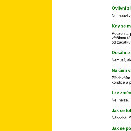
Ovlivní z
Ne, neovliv
Kdy se m
Pouze na p
většinou tě
od začátku,
Dosáhne 
Nemusí, al
Na čem v
Především 
kondice a p
Lze změni
Ne, nelze.
Jak se to
Náhodně. Sk
Jak se po