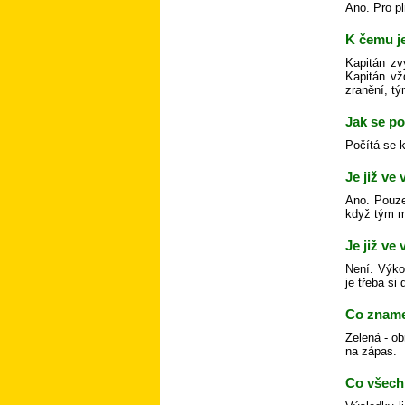
Ano. Pro pl
K čemu j
Kapitán zv
Kapitán vž
zranění, tý
Jak se p
Počítá se 
Je již ve
Ano. Pouze
když tým m
Je již ve
Není. Výko
je třeba si
Co zname
Zelená - ob
na zápas.
Co všech