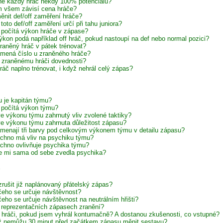
e každý hráč někdy 100% potenciálu?
 všem závisí cena hráče?
ěnit def/off zaměření hráče?
toto def/off zaměření určí při tahu juniora?
 počítá výkon hráče v zápase?
ýkon podá například off hráč, pokud nastoupí na def nebo normal pozici?
raněný hráč v pátek trénovat?
mená číslo u zraněného hráče?
í zraněnému hráči dovednosti?
ráč naplno trénovat, i když nehrál celý zápas?
 je kapitán týmu?
 počítá výkon týmu?
 ve výkonu týmu zahrnutý vliv zvolené taktiky?
 ve výkonu týmu zahrnuta důležitost zápasu?
menají tři barvy pod celkovým výkonem týmu v detailu zápasu?
chno má vliv na psychiku týmu?
chno ovlivňuje psychika týmu?
e mi sama od sebe zvedla psychika?
zrušit již naplánovaný přátelský zápas?
čeho se určuje návštěvnost?
čeho se určuje návštěvnost na neutrálním hřišti?
 reprezentačních zápasech zranění?
í hráči, pokud jsem vyhrál kontumačně? A dostanou zkušenosti, co vstupné?
iž nemůžu 30 minut před začátkem zápasu měnit sestavu?