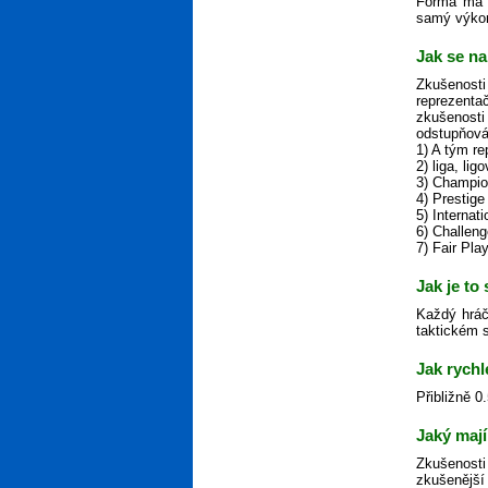
Forma má n
samý výkon,
Jak se na
Zkušenosti
reprezenta
zkušenosti
odstupňová
1) A tým r
2) liga, lig
3) Champio
4) Prestige
5) Internat
6) Challen
7) Fair Pla
Jak je to
Každý hráč
taktickém s
Jak rychl
Přibližně 0
Jaký mají
Zkušenosti
zkušenější 