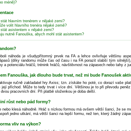
bo méně)?
zentace
 stát hlavním trenérem v nějaké zemi?
že volit hlavního trenéra nějaké země?
 stát asistentem v nějaké zemi?
uju nutně Fanouška, abych mohl stát asistentem?
 random?
oli náhoda je všudypřítomný prvek na FA a lehce ovlivňuje většinu aspe
ápasů (díky randomu může čas od času i na FA porazit slabší tým silnější), 
 a potenciálu hráčů, trénink hráčů, návštěvnost na zápasech nebo tahy z ju
jsem Fanouška, jak dlouho bude trvat, než mi bude Fanoušek akt
tivuje ručně zakladatel hry Axiss; tzn. získáte ho poté, co dorazí vaše pla
e její příchod. Může to tedy trvat i více dní. Většinou je to při převodu pen
 dvou pracovních dní. Při platbě složenkou je doba delší.
iní růst nebo pád formy?
e nebo klesá náhodně. Hráč s nízkou formou má ovšem větší šanci, že se mu
aspoň jedno utkání, má větší šanci na lepší formu, než ten, který žádný zápa
forma vliv na výkon?