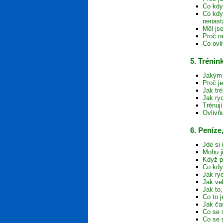
Co kdy
Co kdy
nenast
Měl js
Proč n
Co ovl
5. Trénin
Jakým 
Proč j
Jak tr
Jak ryc
Trénuj
Ovlivň
6. Peníze
Jde si 
Mohu j
Když p
Co kdy
Jak ryc
Jak ve
Jak to
Co to j
Jak ča
Co se 
Co se 