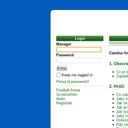
Login
Manager
Cambia li
Password
1. Obecně
Co je 
Keep me logged in
Zaplat
Persa la password?
2. Hráči
Football Arena
Screenshots
Co zap
Aiuto
Jaký m
Registrati
Jak se
Jak je 
Jak ryc
Jaký m
Ovlivn
Kdy se