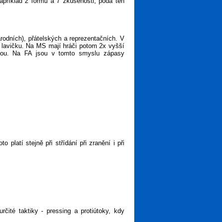
apříklad 2 formu a 7 zkušenosti, podá ten
rodních), přátelských a reprezentačních. V
a lavičku. Na MS mají hráči potom 2x vyšší
ejsou. Na FA jsou v tomto smyslu zápasy
latí stejně při střídání při zranění i při
rčité taktiky - pressing a protiútoky, kdy