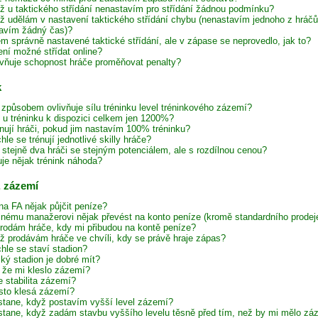
ž u taktického střídání nenastavím pro střídání žádnou podmínku?
ž udělám v nastavení taktického střídání chybu (nenastavím jednoho z hráč
avím žádný čas)?
em správně nastavené taktické střídání, ale v zápase se neprovedlo, jak to?
ení možné střídat online?
ivňuje schopnost hráče proměňovat penalty?
k
způsobem ovlivňuje sílu tréninku level tréninkového zázemí?
e u tréninku k dispozici celkem jen 1200%?
énují hráči, pokud jim nastavím 100% tréninku?
hle se trénují jednotlivé skilly hráče?
í stejně dva hráči se stejným potenciálem, ale s rozdílnou cenou?
uje nějak trénink náhoda?
, zázemí
na FA nějak půjčit peníze?
inému manažerovi nějak převést na konto peníze (kromě standardního prodeje
rodám hráče, kdy mi přibudou na kontě peníze?
ž prodávám hráče ve chvíli, kdy se právě hraje zápas?
hle se staví stadion?
lký stadion je dobré mít?
, že mi kleslo zázemí?
e stabilita zázemí?
sto klesá zázemí?
stane, když postavím vyšší level zázemí?
stane, když zadám stavbu vyššího levelu těsně před tím, než by mi mělo zázem