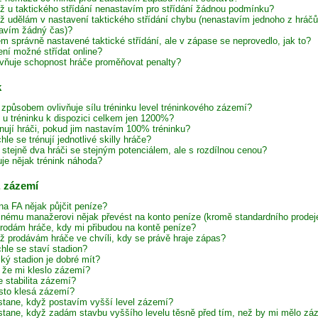
ž u taktického střídání nenastavím pro střídání žádnou podmínku?
ž udělám v nastavení taktického střídání chybu (nenastavím jednoho z hráč
avím žádný čas)?
em správně nastavené taktické střídání, ale v zápase se neprovedlo, jak to?
ení možné střídat online?
ivňuje schopnost hráče proměňovat penalty?
k
způsobem ovlivňuje sílu tréninku level tréninkového zázemí?
e u tréninku k dispozici celkem jen 1200%?
énují hráči, pokud jim nastavím 100% tréninku?
hle se trénují jednotlivé skilly hráče?
í stejně dva hráči se stejným potenciálem, ale s rozdílnou cenou?
uje nějak trénink náhoda?
, zázemí
na FA nějak půjčit peníze?
inému manažerovi nějak převést na konto peníze (kromě standardního prodeje
rodám hráče, kdy mi přibudou na kontě peníze?
ž prodávám hráče ve chvíli, kdy se právě hraje zápas?
hle se staví stadion?
lký stadion je dobré mít?
, že mi kleslo zázemí?
e stabilita zázemí?
sto klesá zázemí?
stane, když postavím vyšší level zázemí?
stane, když zadám stavbu vyššího levelu těsně před tím, než by mi mělo zázem