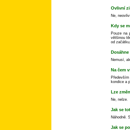
Ovlivní z
Ne, neovliv
Kdy se m
Pouze na p
většinou tě
od začátku,
Dosáhne 
Nemusí, al
Na čem v
Především 
kondice a p
Lze změni
Ne, nelze.
Jak se to
Náhodně. Sk
Jak se po