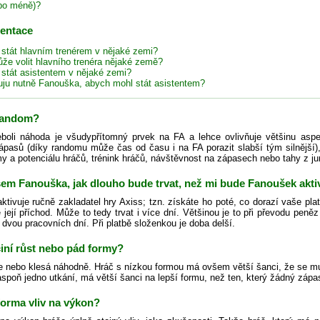
bo méně)?
zentace
 stát hlavním trenérem v nějaké zemi?
že volit hlavního trenéra nějaké země?
 stát asistentem v nějaké zemi?
uju nutně Fanouška, abych mohl stát asistentem?
 random?
oli náhoda je všudypřítomný prvek na FA a lehce ovlivňuje většinu aspe
ápasů (díky randomu může čas od času i na FA porazit slabší tým silnější), 
 a potenciálu hráčů, trénink hráčů, návštěvnost na zápasech nebo tahy z ju
jsem Fanouška, jak dlouho bude trvat, než mi bude Fanoušek akt
tivuje ručně zakladatel hry Axiss; tzn. získáte ho poté, co dorazí vaše pla
e její příchod. Může to tedy trvat i více dní. Většinou je to při převodu pen
 dvou pracovních dní. Při platbě složenkou je doba delší.
iní růst nebo pád formy?
e nebo klesá náhodně. Hráč s nízkou formou má ovšem větší šanci, že se mu
aspoň jedno utkání, má větší šanci na lepší formu, než ten, který žádný zápa
forma vliv na výkon?