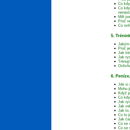
Co kdy
Co kdy
nenast
Měl js
Proč n
Co ovl
5. Trénin
Jakým 
Proč j
Jak tr
Jak ryc
Trénuj
Ovlivň
6. Peníze
Jde si 
Mohu j
Když p
Co kdy
Jak ryc
Jak ve
Jak to
Co to j
Jak ča
Co se 
Co se 