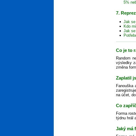
5% ne
7. Repre
Jak se
Kdo mů
Jak se
Potřeb
Co je to
Random neb
výsledky z
změna formy
Zaplatil 
Fanouška ak
zaregistruj
na účet, do
Co zapříč
Forma rost
týdnu hrál 
Jaký má 