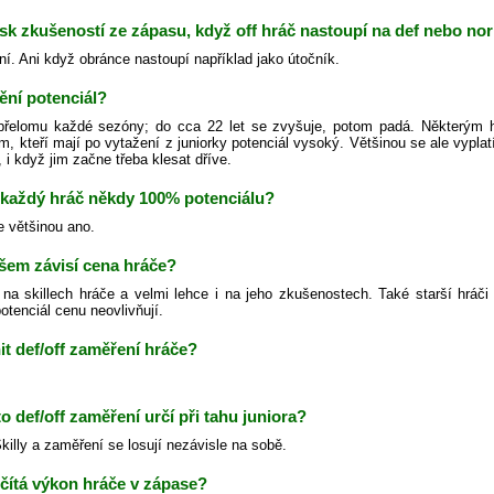
isk zkušeností ze zápasu, když off hráč nastoupí na def nebo no
ní. Ani když obránce nastoupí například jako útočník.
ění potenciál?
řelomu každé sezóny; do cca 22 let se zvyšuje, potom padá. Některým h
m, kteří mají po vytažení z juniorky potenciál vysoký. Většinou se ale vypl
 i když jim začne třeba klesat dříve.
každý hráč někdy 100% potenciálu?
e většinou ano.
šem závisí cena hráče?
na skillech hráče a velmi lehce i na jeho zkušenostech. Také starší hráči
otenciál cenu neovlivňují.
t def/off zaměření hráče?
to def/off zaměření určí při tahu juniora?
illy a zaměření se losují nezávisle na sobě.
čítá výkon hráče v zápase?