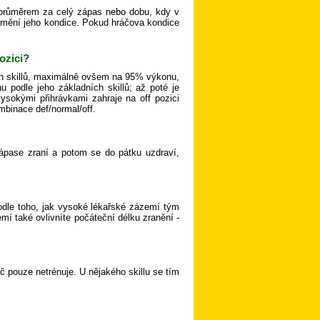
 průměrem za celý zápas nebo dobu, kdy v
 mění jeho kondice. Pokud hráčova kondice
ozici?
ých skillů, maximálně ovšem na 95% výkonu,
 podle jeho základních skillů; až poté je
vysokými přihrávkami zahraje na off pozici
ombinace def/normal/off.
zápase zraní a potom se do pátku uzdraví,
podle toho, jak vysoké lékařské zázemí tým
í také ovlivníte počáteční délku zranění -
áč pouze netrénuje. U nějakého skillu se tím