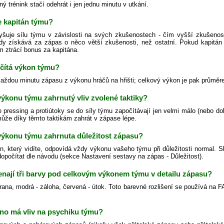
ný trénink stačí odehrát i jen jednu minutu v utkání.
e kapitán týmu?
yšuje sílu týmu v závislosti na svých zkušenostech - čím vyšší zkušenos
dy získává za zápas o něco větší zkušenosti, než ostatní. Pokud kapitán
m ztrácí bonus za kapitána.
očítá výkon týmu?
každou minutu zápasu z výkonu hráčů na hřišti; celkový výkon je pak průměr
 výkonu týmu zahrnutý vliv zvolené taktiky?
 pressing a protiútoky se do síly týmu započítávají jen velmi málo (nebo do
ůže díky těmto taktikám zahrát v zápase lépe.
 výkonu týmu zahrnuta důležitost zápasu?
n, který vidíte, odpovídá vždy výkonu vašeho týmu při důležitosti normal. S
 dopočítat dle návodu (sekce Nastavení sestavy na zápas - Důležitost).
nají tři barvy pod celkovým výkonem týmu v detailu zápasu?
rana, modrá - záloha, červená - útok. Toto barevné rozlišení se používá na F
no má vliv na psychiku týmu?