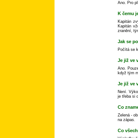
Ano. Pro pl
K čemu j
Kapitán zv
Kapitán vž
zranění, tý
Jak se p
Počítá se 
Je již ve
Ano. Pouze
když tým m
Je již ve
Není. Výko
je třeba si
Co zname
Zelená - ob
na zápas.
Co všech