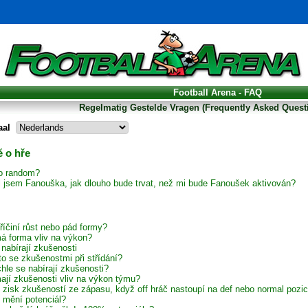
Football Arena - FAQ
Regelmatig Gestelde Vragen (Frequently Asked Quest
aal
 o hře
to random?
il jsem Fanouška, jak dlouho bude trvat, než mi bude Fanoušek aktivován?
říčiní růst nebo pád formy?
á forma vliv na výkon?
 nabírají zkušenosti
to se zkušenostmi při střídání?
hle se nabírají zkušenosti?
ají zkušenosti vliv na výkon týmu?
í zisk zkušeností ze zápasu, když off hráč nastoupí na def nebo normal pozic
 mění potenciál?