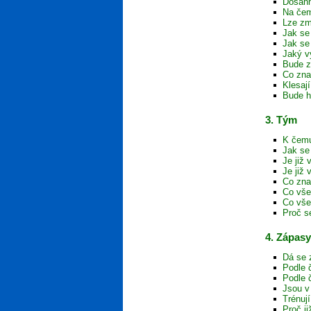
Dosáhn
Na čem
Lze zm
Jak se 
Jak se
Jaký v
Bude z
Co zna
Klesaj
Bude h
3. Tým
K čemu
Jak se
Je již
Je již
Co zna
Co vše
Co vše
Proč s
4. Zápasy
Dá se 
Podle 
Podle 
Jsou v
Trénuj
Proč j