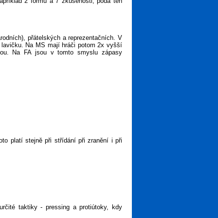
apříklad 2 formu a 7 zkušenosti, podá ten
rodních), přátelských a reprezentačních. V
a lavičku. Na MS mají hráči potom 2x vyšší
ejsou. Na FA jsou v tomto smyslu zápasy
latí stejně při střídání při zranění i při
rčité taktiky - pressing a protiútoky, kdy