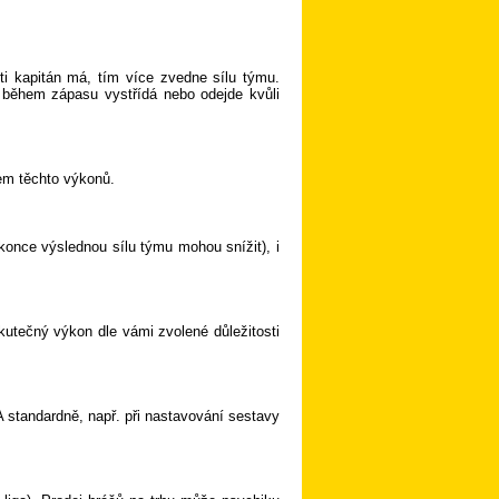
ti kapitán má, tím více zvedne sílu týmu.
 během zápasu vystřídá nebo odejde kvůli
em těchto výkonů.
konce výslednou sílu týmu mohou snížit), i
kutečný výkon dle vámi zvolené důležitosti
A standardně, např. při nastavování sestavy