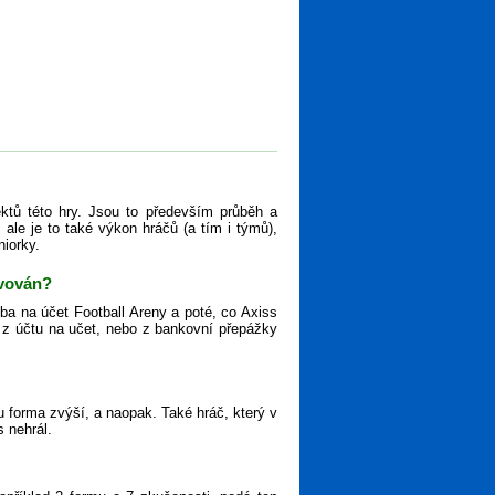
ktů této hry. Jsou to především průběh a
ale je to také výkon hráčů (a tím i týmů),
niorky.
ivován?
tba na účet Football Areny a poté, co Axiss
ěz z účtu na učet, nebo z bankovní přepážky
 forma zvýší, a naopak. Také hráč, který v
s nehrál.