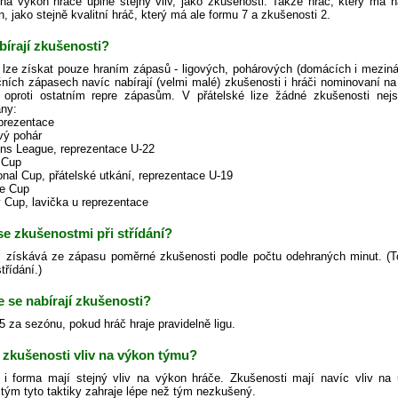
a výkon hráče úplně stejný vliv, jako zkušenosti. Takže hráč, který má n
 jako stejně kvalitní hráč, který má ale formu 7 a zkušenosti 2.
bírají zkušenosti?
 lze získat pouze hraním zápasů - ligových, pohárových (domácích i meziná
čních zápasech navíc nabírají (velmi malé) zkušenosti i hráči nominovaní n
 oproti ostatním repre zápasům. V přátelské lize žádné zkušenosti n
ny:
eprezentace
ový pohár
ns League, reprezentace U-22
 Cup
ional Cup, přátelské utkání, reprezentace U-19
ge Cup
y Cup, lavička u reprezentace
 se zkušenostmi při střídání?
 získává ze zápasu poměrné zkušenosti podle počtu odehraných minut. (Toto p
třídání.)
e se nabírají zkušenosti?
.5 za sezónu, pokud hráč hraje pravidelně ligu.
 zkušenosti vliv na výkon týmu?
 i forma mají stejný vliv na výkon hráče. Zkušenosti mají navíc vliv na u
tým tyto taktiky zahraje lépe než tým nezkušený.