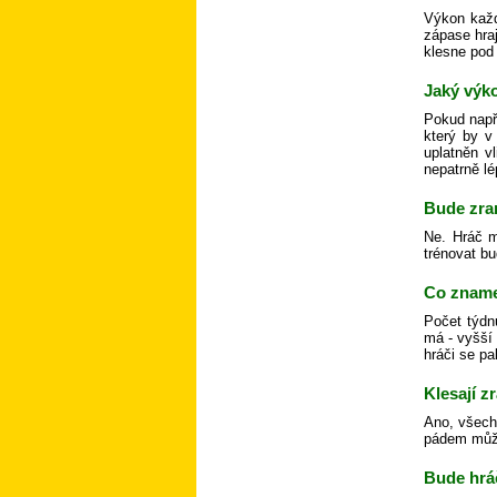
Výkon každ
zápase hra
klesne pod 
Jaký výko
Pokud např
který by v
uplatněn v
nepatrně lé
Bude zra
Ne. Hráč m
trénovat bu
Co zname
Počet týdn
má - vyšší
hráči se pa
Klesají 
Ano, všechn
pádem může 
Bude hráč