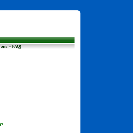
ions = FAQ)
i?