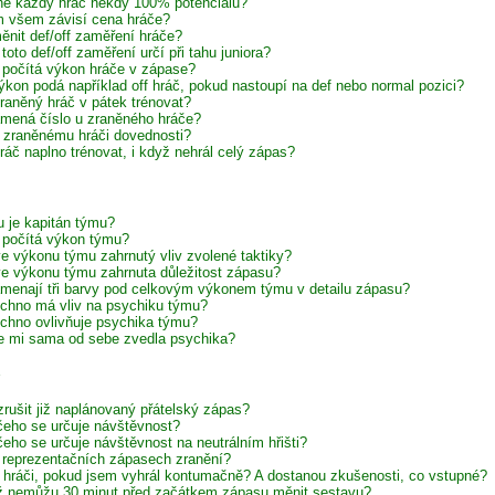
e každý hráč někdy 100% potenciálu?
 všem závisí cena hráče?
ěnit def/off zaměření hráče?
toto def/off zaměření určí při tahu juniora?
 počítá výkon hráče v zápase?
ýkon podá například off hráč, pokud nastoupí na def nebo normal pozici?
raněný hráč v pátek trénovat?
mená číslo u zraněného hráče?
í zraněnému hráči dovednosti?
ráč naplno trénovat, i když nehrál celý zápas?
 je kapitán týmu?
 počítá výkon týmu?
 ve výkonu týmu zahrnutý vliv zvolené taktiky?
 ve výkonu týmu zahrnuta důležitost zápasu?
menají tři barvy pod celkovým výkonem týmu v detailu zápasu?
chno má vliv na psychiku týmu?
chno ovlivňuje psychika týmu?
e mi sama od sebe zvedla psychika?
zrušit již naplánovaný přátelský zápas?
čeho se určuje návštěvnost?
čeho se určuje návštěvnost na neutrálním hřišti?
 reprezentačních zápasech zranění?
í hráči, pokud jsem vyhrál kontumačně? A dostanou zkušenosti, co vstupné?
iž nemůžu 30 minut před začátkem zápasu měnit sestavu?