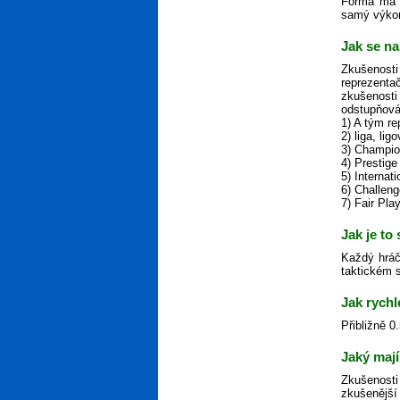
Forma má n
samý výkon,
Jak se na
Zkušenosti
reprezenta
zkušenosti
odstupňová
1) A tým r
2) liga, lig
3) Champio
4) Prestige
5) Internat
6) Challen
7) Fair Pla
Jak je to
Každý hráč
taktickém s
Jak rychl
Přibližně 0
Jaký mají
Zkušenosti
zkušenější 