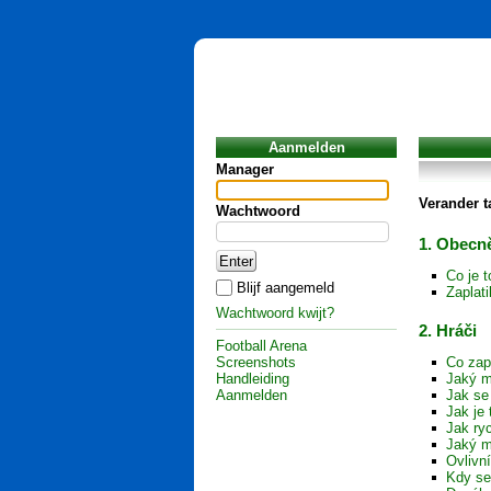
Aanmelden
Manager
Verander t
Wachtwoord
1. Obecně
Co je 
Blijf aangemeld
Zaplat
Wachtwoord kwijt?
2. Hráči
Football Arena
Screenshots
Co zap
Handleiding
Jaký m
Aanmelden
Jak se
Jak je 
Jak ryc
Jaký m
Ovlivn
Kdy se