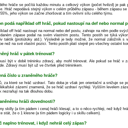
ého hráče se počítá každou minutu a celkový výkon (počet hvězd) je pak
je. Hráč nepodává stejný výkon v celém průběhu zápasu - během zápasu se
55%, jeho výkon se začne zhoršovat a tím ovlivní sílu celého týmu.
n podá například off hráč, pokud nastoupí na def nebo normal p
íklad off hráč nastoupí na normal nebo def postu, zahraje na něm podle sv
 daném zápase podal na svém vlastním postu. Tento postih se týká výkonu
liv taktik (protiútoky atd.). Výsledně je tedy možné, že normal záložník s 
pe než na své vlastní pozici. Tento postih platí stejně pro všechny ostatní k
něný hráč v pátek trénovat?
usí být v době tréninku zdravý, aby mohl trénovat. Ale pokud se hráč v 
de. Zdravý musí být už ve čtvrtek před tréninkem.
ná číslo u zraněného hráče?
ů, za které se hráč uzdraví. Tato doba je však jen orientační a snižuje se 
 lékařské zázemí znamená, že se hráč uzdraví rychleji. Vyšším levelem zázem
k nezraňují na tak dlouhou dobu.
zraněnému hráči dovednosti?
y skilly (a tím pádem i cena) hráči klesají, a to o něco rychleji, než když hr
stát, že o 1 klesne (a tím pádem logicky i u skillu celkem).
 naplno trénovat, i když nehrál celý zápas?