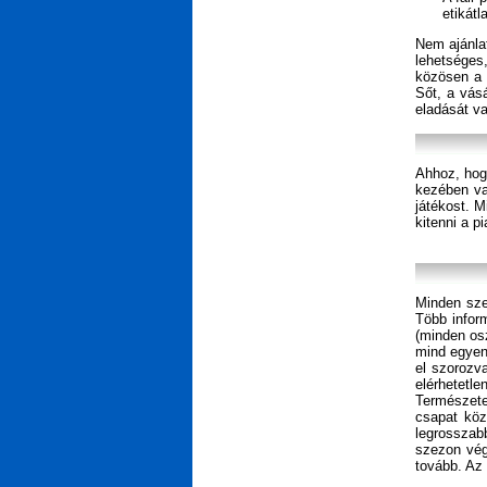
etikátl
Nem ajánla
lehetséges
közösen a t
Sőt, a vásá
eladását va
Ahhoz, hog
kezében va
játékost. 
kitenni a p
Minden sze
Több inform
(minden osz
mind egyenl
el szorozva
elérhetetl
Természete
csapat köz
legrosszab
szezon vég
tovább. Az 