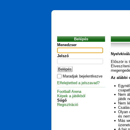
Belépés
Menedzser
Nyelvkivál
Jelszó
Először is 
Elveszíten
megengedet
Maradjak bejelentkezve
Az alábbi 
Elfelejtetted a jelszavad?
Egynél
csapat
Football Arena
Nem ál
Képek a játékból
játék 
Súgó
Nem lé
Regisztráció
Csalás
Olyan 
és nem
Más we
üzenet
A fair