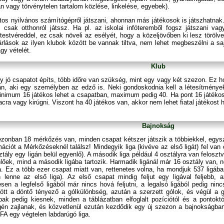
an vagy törvénytelen tartalom közlése, linkelése, egyebek).
tos nyilvános számítógépről játszani, ahonnan más játékosok is játszhatnak.
, csak otthonról játssz. Ha pl. az iskolai infóteremből fogsz játszani vagy
estvéreddel, ez csak növeli az esélyét, hogy a közeljövőben ki lesz törölv
rlások az ilyen klubok között be vannak tiltva, nem lehet megbeszélni a sa
gy vételét.
Klub
y jó csapatot építs, több időre van szükség, mint egy vagy két szezon. Ez
n, aki egy személyben az edző is. Neki gondoskodnia kell a létesítményekrő
Minimum 16 játékos lehet a csapatban, maximum pedig 40. Ha pont 16 játéko
iacra vagy kirúgni. Viszont ha 40 játékos van, akkor nem lehet fiatal játékost h
Bajnokság
zonban 18 mérkőzés van, minden csapat kétszer játszik a többiekkel, egysz
ációt a Mérkőzéseknél találsz! Mindegyik liga (kivéve az első ligát) fel van 
tály egy ligán belül egyenlő). A második liga például 4 osztályra van felosztva (
őek, mind a második ligába tartozik. Harmadik ligánál már 16 osztály van, n
. Ez a több ezer csapat miatt van, rettenetes volna, ha mondjuk 537 ligában
en lenne az első liga). Az első csapat mindig feljut egy ligával feljebb, 
sen a legfelső ligából már nincs hová feljutni, a legalsó ligából pedig ni
ött a döntő tényező a gólkülönbség, azután a szerzett gólok, és végül a g
bak pedig kiesnek, minden a táblázatban elfoglalt pozíciótól és a pontokt
én zajlanak, és közvetlenül ezután kezdődik egy új szezon a bajnokságban 
FA egy végtelen labdarúgó liga.