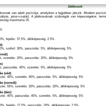
Játékosok
ékosnak van adott pozíciója, amelyiken a legjobban játszik. Mindent pozíció
ályás, piros=csatár). A játékosoknak szükségük van képességekre, term
pesség maximuma 25.
0%
60%, fejelés: 37.5%, állóképesség: 2.5%
d)
60%, szélső: 30%, passzolás: 5%, állóképesség: 5%
rmál)
%, szerelés: 20%, passzolás: 20%, állóképesség: 5%
m)
%, passzolás: 45%, szerelés: 5%, állóképesség: 5%
ás (véd)
ezés: 45%, szerelés: 45%, passzolás: 5%, állóképesség: 5%
ás (normál)
ezés: 55%, szerelés: 20%, passzolás: 20%, állóképesség: 5%
ás (tám)
ezés: 45%, passzolás: 45%, szerelés: 5%, állóképesség: 5%
0%, fejelés: 27.5%, passzolás: 20%, állóképesség: 2.5%