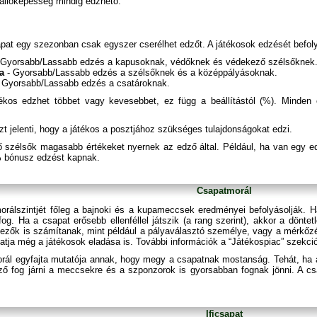
 állóképesség mindig edzhető.
pat egy szezonban csak egyszer cserélhet edzőt. A játékosok edzését befoly
 Gyorsabb/Lassabb edzés a kapusoknak, védőknek és védekező szélsőknek
a
- Gyorsabb/Lassabb edzés a szélsőknek és a középpályásoknak.
 Gyorsabb/Lassabb edzés a csatároknak.
ékos edzhet többet vagy kevesebbet, ez függ a beállítástól (%). Minde
zt jelenti, hogy a játékos a posztjához szükséges tulajdonságokat edzi.
 szélsők magasabb értékeket nyernek az edző által. Például, ha van egy edző
 bónusz edzést kapnak.
Csapatmorál
orálszintjét főleg a bajnoki és a kupameccsek eredményei befolyásolják. H
og. Ha a csapat erősebb ellenféllel játszik (a rang szerint), akkor a döntet
ezők is számítanak, mint például a pályaválasztó személye, vagy a mérkőzé
atja még a játékosok eladása is. További információk a “Játékospiac” szekci
rál egyfajta mutatója annak, hogy megy a csapatnak mostanság. Tehát, ha 
éző fog járni a meccsekre és a szponzorok is gyorsabban fognak jönni. A csa
Ificsapat