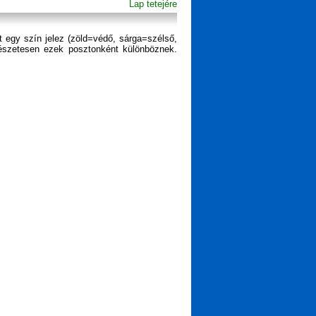
Lap tetejére
t egy szín jelez (zöld=védő, sárga=szélső,
észetesen ezek posztonként különböznek.