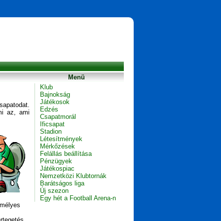
Menü
Klub
Bajnokság
Játékosok
csapatodat.
Edzés
mi az, ami
Csapatmorál
Ificsapat
Stadion
Létesítmények
Mérkőzések
Felállás beállítása
Pénzügyek
Játékospiac
Nemzetközi Klubtornák
Barátságos liga
Új szezon
Egy hét a Football Arena-n
emélyes
rtegetés,