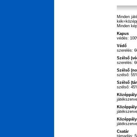
Minden ját
kék=középp
Minden ké
Kapus
védés: 10
Védő
szerelés: 
Szélső (vé
szerelés: 
Szélső (no
szélső: 55
Szélső (tá
szélső: 45
Középpály
játékszerv
Középpály
játékszerv
Középpály
játékszerv
Csatár
támadás: 5