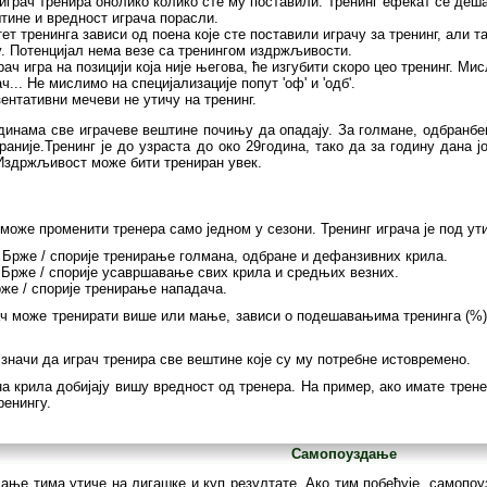
играч тренира онолико колико сте му поставили. Тренинг ефекат се деш
тине и вредност играча порасли.
ет тренинга зависи од поена које сте поставили играчу за тренинг, али та
. Потенцијал нема везе са тренингом издржљивости.
рач игра на позицији која није његова, ће изгубити скоро цео тренинг. М
ч... Не мислимо на специјализације попут 'оф' и 'одб'.
ентативни мечеви не утичу на тренинг.
динама све играчеве вештине почињу да опадају. За голмане, одбранбе
раније.Тренинг је до узраста до око 29година, тако да за годину дана 
 Издржљивост може бити трениран увек.
може променити тренера само једном у сезони. Тренинг играча је под ут
 Брже / спорије тренирање голмана, одбране и дефанзивних крила.
 Брже / спорије усавршавање свих крила и средњих везних.
же / спорије тренирање нападача.
ач може тренирати више или мање, зависи о подешавањима тренинга (%)
значи да играч тренира све вештине које су му потребне истовремено.
 крила добијају вишу вредност од тренера. На пример, ако имате тренера 
ренингу.
Самопоуздање
ање тима утиче на лигашке и куп резултате. Ако тим побеђује, самопоу