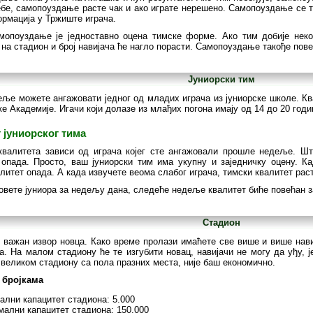
бе, самопоуздање расте чак и ако играте нерешено. Самопоуздање се та
рмација у Тржиште играча.
мопоуздање је једноставно оцена тимске форме. Ако тим добије нек
на стадион и број навијача ће нагло порасти. Самопоуздање такође пове
Јуниорски тим
еље можете ангажовати једног од младих играча из јуниорске школе. К
 Академије. Игачи који долазе из млађих погона имају од 14 до 20 годи
 јуниорског тима
квалитета зависи од играча којег сте ангажовали прошле недеље. Шт
 опада. Просто, ваш јуниорски тим има укупну и заједничку оцену. К
литет опада. А када извучете веома слабог играча, тимски квалитет рас
овете јуниора за недељу дана, следеће недеље квалитет биће повећан за
Стадион
 важан извор новца. Како време пролази имаћете све више и више нави
. На малом стадиону ће те изгубити новац, навијачи не могу да уђу, 
 великом стадиону са пола празних места, није баш економично.
 бројкама
лни капацитет стадиона: 5.000
ални капацитет стадиона: 150.000