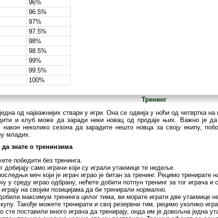
96%
96.5%
97%
97.5%
98%
98.5%
99%
99.5%
100%
Тренинг
 једна од најважнијих ствари у игри. Она се одвија у ноћи од четвртка н
дити и клуб може да заради неки новац од продаје њих. Важно је да
, након неколико сезона да зарадите нешто новца за своју екипу, по
ву младих.
 да знате о тренинзима
ете победити без тренинга.
г добијају само играчи који су играли утакмице те недеље.
оследњи меч који је играч играо је битан за тренинг. Рецимо тренирате н
чу у среду играо одбрану, нећете добити потпун тренинг за тог играча и
 играју на својим позицијама да би тренирали нормално.
добили максимум тренинга целог тима, ви морате играти две утакмице 
 купу. Такође можете тренирати и свој резервни тим, рецимо уколико игр
о сте поставили много играча да тренирају, онда им је довољна једна у