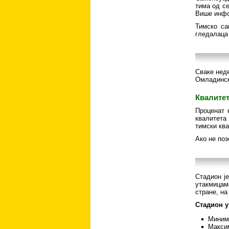
тима од се
Више инфо
Тимско са
гледалаца 
Сваке нед
Омладинске
Квалитет
Проценат 
квалитета
тимски ква
Ако не поз
Стадион је
утакмицама
стране, на
Стадион у
Минима
Максим