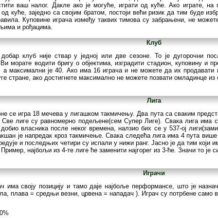
тити ваш налог. Дакле ако је могуће, играти од куће. Ако играте, на
од куће, заједно са својим братом, постоји већи ризик да тим буде изб
авила. Куповине играча између таквих тимова су забрањени, не можете
ељима и рођацима.
Клуб
 добар клуб није ствар у једној или две сезоне. То је дугорочни пос
Ви морате водити бригу о објектима, изградити стадион, куповину и п
, а максимални је 40. Ако има 16 играча и не можете да их продавати 
ге стране, ако достигнете максимално не можете позвати омладинце из с
Лига
не се игра 18 мечева у лигашком такмичењу. Два пута са сваким предста
. Све лиге су равномерно подељене(сем Супер Лиге). Свака лига има с
к добио власника после неког времена, налзио бих се у 537-ој лиги(за
кшан је напредак кроз такмичење. Свака следећа лига има 4 пута више 
редује и последњих четири су испали у нижи ранг. Јасно је да тим који 
 Пример, најбољи из 4-те лиге ће заменити најгорег из 3-ће. Значи то је 
Играчи
ч има своју позицију и тамо даје најбоље перформансе, што је назнач
ла, плава = средњи везни, црвена = нападач ). Играч су потрбене само 
00%