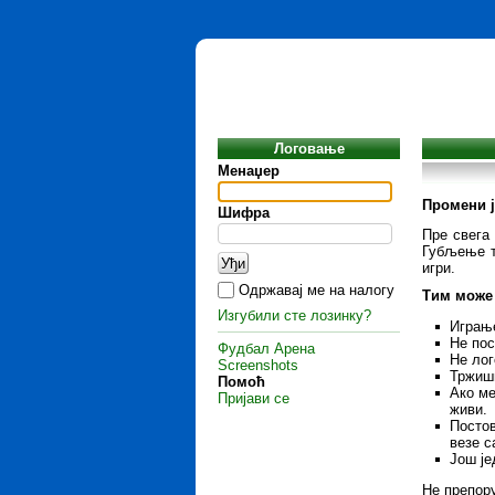
Логовање
Менаџер
Промени ј
Шифра
Пре свега
Губљење ти
игри.
Одржавај ме на налогу
Тим може 
Изгубили сте лозинку?
Играње
Не пос
Фудбал Арена
Не лог
Screenshots
Тржишн
Помоћ
Ако ме
Пријави се
живи.
Постов
везе с
Још је
Не препору