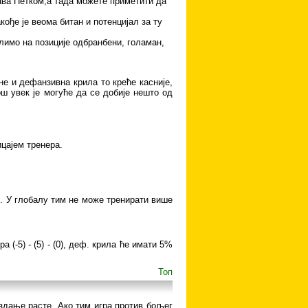
ава Петком,а тада можете приметити да
кође је веома битан и потенцијал за ту
ислимо на позиције одбранбени, голаман,
не и дефанзивна крила то креће касније,
још увек је могуће да се добије нешто од
ицајем тренера.
. У глобалу тим не може тренирати више
(-5) - (5) - (0), деф. крила ће имати 5%
Топ
здање расте. Ако тим игра против бољег