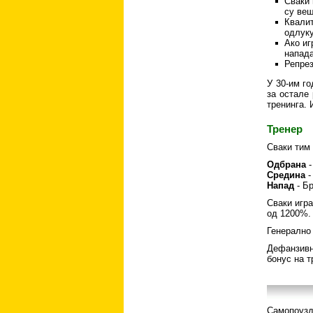
Сваки 
су веш
Квалит
одлуку
Ако иг
напада
Репрез
У 30-им го
за остале 
тренинга.
Тренер
Сваки тим 
Одбрана
-
Средина
-
Напад
- Бр
Сваки игр
од 1200%.
Генерално 
Дефанзивна
бонус на т
Самопоузд