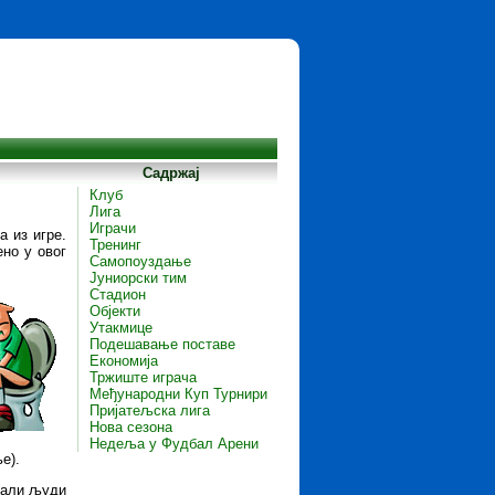
Садржај
Клуб
Лига
Играчи
 из игре.
Тренинг
ено у овог
Самопоуздање
Јуниорски тим
Стадион
Објекти
Утакмице
Подешавање поставе
Економија
Тржиште играча
Међународни Куп Турнири
Пријатељска лига
Нова сезона
Недеља у Фудбал Арени
е).
стали људи