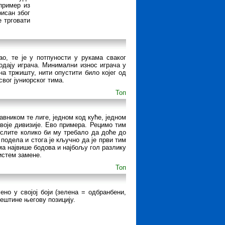
 пример из
рисан због
 трговати
ао, те је у потпуности у рукама сваког
родају играча. Минимални износ играча у
на тржишту, нити опустити било којег од
вог јуниорског тима.
Топ
вником те лиге, једном код куће, једном
воје дивизије. Ево примера. Рецимо тим
мислите колико би му требало да доће до
подела и стога је кључно да је први тим
има највише бодова и најбољу гол разлику
систем замене.
Топ
ено у својој боји (зелена = одбранбени,
вештине његову позицију.