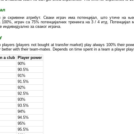
јал
л је скривени атрибут. Сваки играч има потенцијал, што утиче на ње
 100%, играч са 75% потенцијалних тренинга на 3 / 4 итд. Потенцијал 
је индивидуално за сваког играча.
y
 players (players not bought at transfer market) play always 100% their pow
y better with their team-mates. Depends on time spent in a team a player plays
n a club
Player power
90%
90.5%
91%
91.5%
92%
92.5%
93%
93.5%
94%
94.5%
95%
95.5%