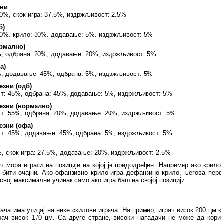
ни
0%, скок игра: 37.5%, издржљивост: 2.5%
б)
60%, крило: 30%, додавање: 5%, издржљивост: 5%
рмално)
%, одбрана: 20%, додавање: 20%, издржљивост: 5%
а)
%, додавање: 45%, одбрана: 5%, издржљивост: 5%
зни (одб)
ст: 45%, одбрана: 45%, додавање: 5%, издржљивост: 5%
езни (нормално)
ст: 55%, одбрана: 20%, додавање: 20%, издржљивост: 5%
зни (офа)
ст: 45%, додавање: 45%, одбрана: 5%, издржљивост: 5%
%, скок игра: 27.5%, додавање: 20%, издржљивост: 2.5%
ч мора играти на позицији на којој је предодређен. Например ако крил
е бити очајни. Ако офанзивно крило игра дефанзино крило, његова пе
 свој максимални учинак само ако игра баш на својој позицији.
ача има утицај на неке скилове играча. На пример, играч висок 200 цм 
рач висок 170 цм. Са друге стране, високи нападачи не може да кори