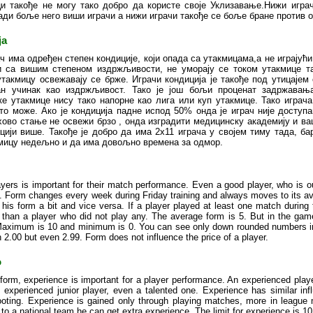
и такође не могу тако добро да користе своје Уклизавање.Нижи играч
ди боље него виши играчи а нижи играчи такође се боље бране против о
ја
ч има одређен степен кондиције, који опада са утакмицама,а не играју
и са вишим степеном издржљивости, не уморају се током утакмице т
такмицу освежавају се брже. Играчи кондиција је такође под утицајем
н учинак као издржљивост. Тако је још бољи проценат задржавања
ке утакмице нису тако напорне као лига или куп утакмице. Тако играч
то може. Ако је кондиција падне испод 50% онда је играч није доступа
хово стање не освежи брзо , онда изградити медицинску академију и ва
ацији више. Такође је добро да има 2х11 играча у својем тиму тада, б
кмицу недељно и да има довољно времена за одмор.
yers is important for their match performance. Even a good player, who is o
. Form changes every week during Friday training and always moves to its av
 his form a bit and vice versa. If a player played at least one match during
m than a player who did not play any. The average form is 5. But in the gam
aximum is 10 and minimum is 0. You can see only down rounded numbers in t
 2.00 but even 2.99. Form does not influence the price of a player.
о
form, experience is important for a player performance. An experienced player
s experienced junior player, even a talented one. Experience has similar in
ooting. Experience is gained only through playing matches, more in league 
 to a national team he can get extra experience. The limit for experience is 10