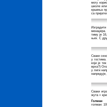
могу корис
школе или 
кршења пр
са пријат
Изградити
менаџера. 
тиму је 16
њих. С дру
Сваке сезо
у гостима
који је те
врха?) Ола
у лиги нап
напредује,
Сваки игра
жута = кри
Голман
голман: 1