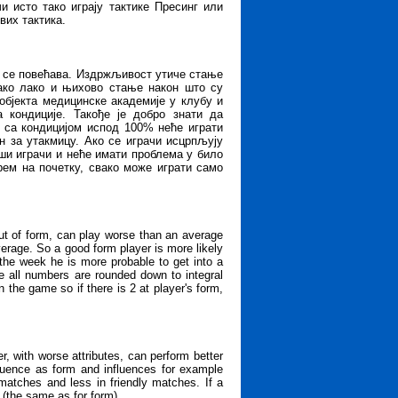
и исто тако играју тактике Пресинг или
вих тактика.
ћи се повећава. Издржљивост утиче стање
ако лако и њихово стање након што су
 објекта медицинске академије у клубу и
 кондиције. Такође је добро знати да
а са кондицијом испод 100% неће играти
н за утакмицу. Ако се играчи исцрпљују
ши играчи и неће имати проблема у било
арем на почетку, свако може играти само
ut of form, can play worse than an average
erage. So a good form player is more likely
 the week he is more probable to get into a
e all numbers are rounded down to integral
he game so if there is 2 at player's form,
, with worse attributes, can perform better
fluence as form and influences for example
matches and less in friendly matches. If a
 (the same as for form).