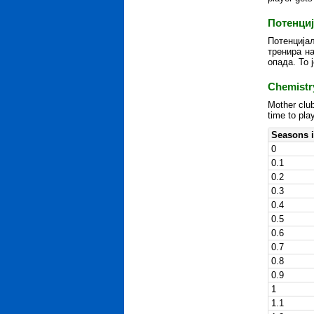
Потенци
Потенција
тренира на
опада. То 
Chemistr
Mother club
time to pla
Seasons i
0
0.1
0.2
0.3
0.4
0.5
0.6
0.7
0.8
0.9
1
1.1