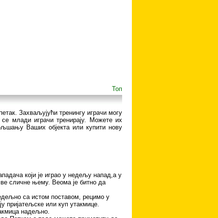
Топ
а петак. Захваљујући тренингу играчи могу
 се млади играчи тренирају. Можете их
бољшању Ваших објекта или купити нову
ападача који је играо у недељу напад,а у
 све сличне њему. Веома је битно да
недељно са истом поставом, рецимо у
ају пријатељске или куп утакмице.
такмица надељно.