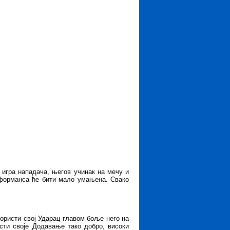
о игра нападача, његов учинак на мечу и
рформанса ће бити мало умањена. Свако
користи свој Ударац главом боље него на
сти своје Додавање тако добро, високи