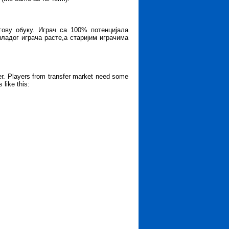
гову обуку. Играч са 100% потенцијала
младог играча расте,а старијим играчима
er. Players from transfer market need some
 like this: