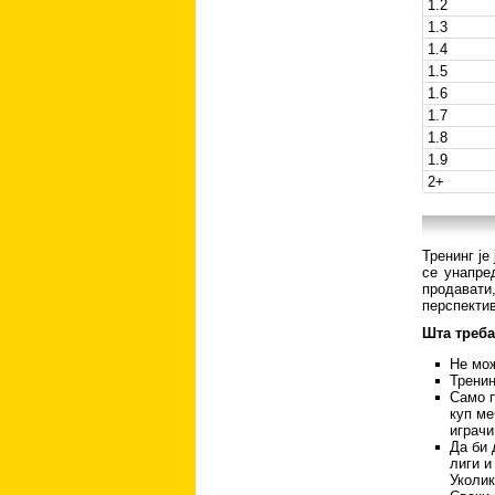
1.2
1.3
1.4
1.5
1.6
1.7
1.8
1.9
2+
Тренинг је
се унапре
продавати
перспекти
Шта треба
Не мож
Тренин
Само п
куп ме
играчи
Да би 
лиги и
Уколик