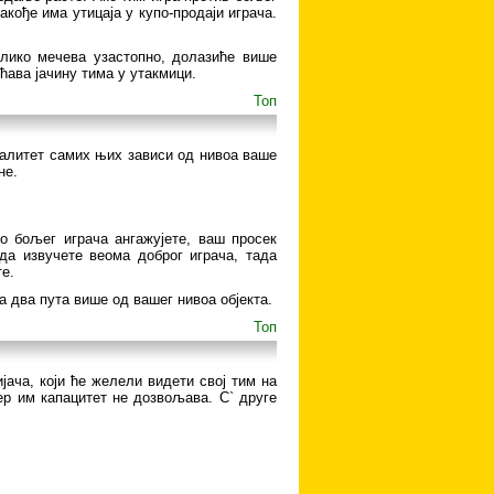
кође има утицаја у купо-продаји играча.
олико мечева узастопно, долазиће више
ћава јачину тима у утакмици.
Топ
валитет самих њих зависи од нивоа ваше
не.
о бољег играча ангажујете, ваш просек
ада извучете веома доброг играча, тада
те.
 два пута више од вашег нивоа објекта.
Топ
јача, који ће желели видети свој тим на
јер им капацитет не дозвољава. С` друге