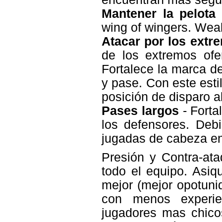
Mantener la pelota
-
wing of wingers. Wea
Atacar por los extr
de los extremos ofe
Fortalece la marca d
y pase. Con este est
posición de disparo al
Pases largos
- Forta
los defensores. Deb
jugadas de cabeza en 
Presión y Contra-ata
todo el equipo. Asiq
mejor (mejor opotuni
con menos experie
jugadores mas chicos