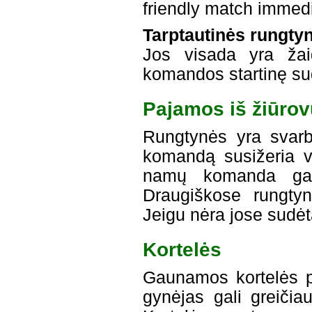
friendly match immedi
Tarptautinės rungty
Jos visada yra žaid
komandos startinę sud
Pajamos iš žiūrov
Rungtynės yra svarb
komandą susižeria vi
namų komanda gau
Draugiškose rungtyn
Jeigu nėra jose sudė
Kortelės
Gaunamos kortelės pr
gynėjas gali greičiau