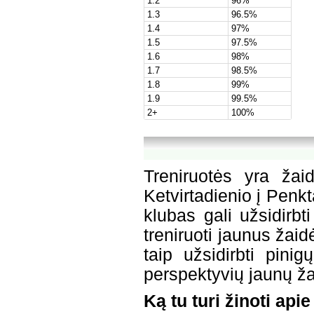
1.2
96%
1.3
96.5%
1.4
97%
1.5
97.5%
1.6
98%
1.7
98.5%
1.8
99%
1.9
99.5%
2+
100%
Treniruotės yra žai
Ketvirtadienio į Penkt
klubas gali užsidirb
treniruoti jaunus žaid
taip užsidirbti pini
perspektyvių jaunų ža
Ką tu turi žinoti apie