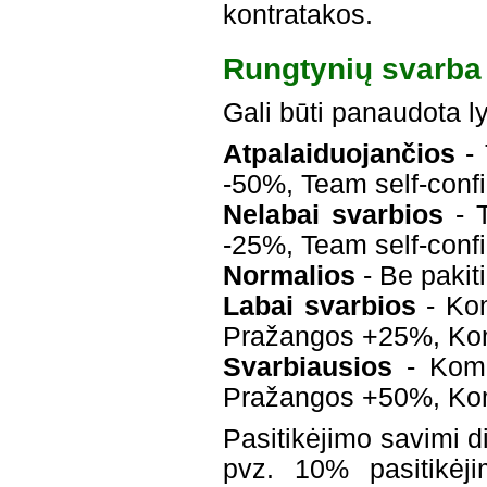
kontratakos.
Rungtynių svarba
Gali būti panaudota l
Atpalaiduojančios
- 
-50%, Team self-con
Nelabai svarbios
- T
-25%, Team self-con
Normalios
- Be pakit
Labai svarbios
- Ko
Pražangos +25%, Kom
Svarbiausios
- Koma
Pražangos +50%, Ko
Pasitikėjimo savimi 
pvz. 10% pasitikėji