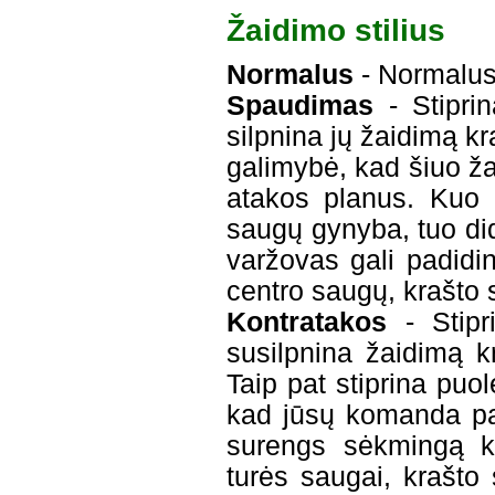
Žaidimo stilius
Normalus
- Normalus
Spaudimas
- Stipri
silpnina jų žaidimą k
galimybė, kad šiuo ž
atakos planus. Kuo 
saugų gynyba, tuo di
varžovas gali padidi
centro saugų, krašto 
Kontratakos
- Stipr
susilpnina žaidimą k
Taip pat stiprina puo
kad jūsų komanda pa
surengs sėkmingą k
turės saugai, krašto