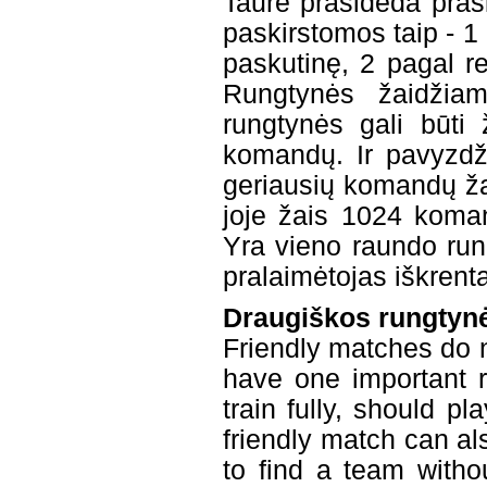
Taurė prasideda pras
paskirstomos taip - 1 
paskutinę, 2 pagal rei
Rungtynės žaidžiam
rungtynės gali būti 
komandų. Ir pavyzdž
geriausių komandų žai
joje žais 1024 komand
Yra vieno raundo run
pralaimėtojas iškrenta
Draugiškos rungtyn
Friendly matches do n
have one important r
train fully, should p
friendly match can a
to find a team with