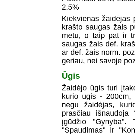
2.5%
Kiekvienas žaidėjas pr
krašto saugas žais pu
metu, o taip pat ir t
saugas žais def. krašt
ar def. žais norm. pozi
geriau, nei savoje poz
Ūgis
Žaidėjo ūgis turi įta
kurio ūgis - 200cm, 
negu žaidėjas, kuri
prasčiau išnaudoja 
įgūdžio "Gynyba". 
"Spaudimas" ir "Kont