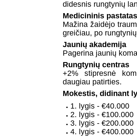
didesnis rungtynių l
Medicininis pastata
Mažina žaidėjo traumo
greičiau, po rungtynių
Jaunių akademija
Pagerina jaunių kom
Rungtynių centras
+2% stipresnė koma
daugiau patirties.
Mokestis, didinant l
1. lygis - €40.000
2. lygis - €100.000
3. lygis - €200.000
4. lygis - €400.000