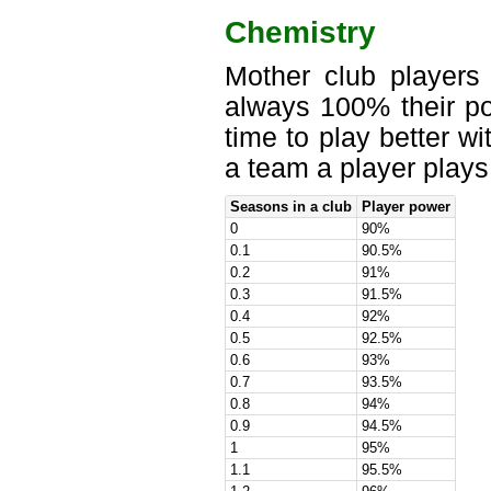
Chemistry
Mother club players 
always 100% their po
time to play better w
a team a player plays 
Seasons in a club
Player power
0
90%
0.1
90.5%
0.2
91%
0.3
91.5%
0.4
92%
0.5
92.5%
0.6
93%
0.7
93.5%
0.8
94%
0.9
94.5%
1
95%
1.1
95.5%