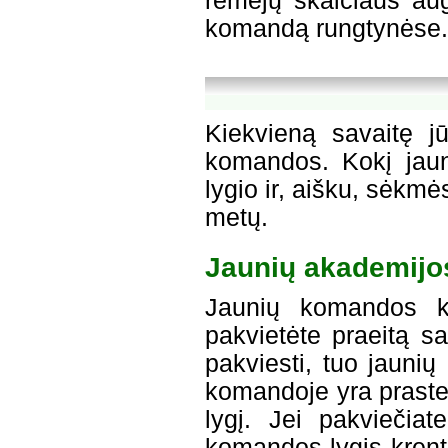
rėmėjų skaičiaus aug
komandą rungtynėse.
Kiekvieną savaitę jū
komandos. Kokį jaun
lygio ir, aišku, sėkm
metų.
Jaunių akademijo
Jaunių komandos ko
pakvietėte praeitą s
pakviesti, tuo jauni
komandoje yra praste
lygį. Jei pakviečia
komandos lygis krenta.