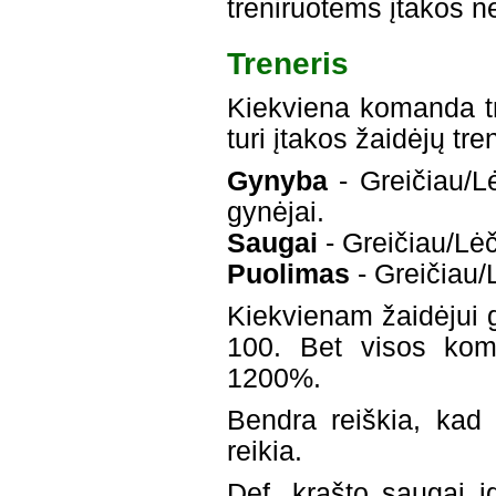
treniruotėms įtakos ne
Treneris
Kiekviena komanda tre
turi įtakos žaidėjų tr
Gynyba
- Greičiau/Lė
gynėjai.
Saugai
- Greičiau/Lėči
Puolimas
- Greičiau/L
Kiekvienam žaidėjui ga
100. Bet visos koma
1200%.
Bendra reiškia, kad 
reikia.
Def. krašto saugai į