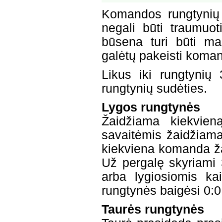
Komandos rungtynių s
negali būti traumuot
būsena turi būti maž
galėtų pakeisti koman
Likus iki rungtynių
rungtynių sudėties.
Lygos rungtynės
Žaidžiama kiekvie
savaitėmis žaidžiama
kiekviena komanda ža
Už pergalę skyriami 
arba lygiosiomis k
rungtynės baigėsi 0:0
Taurės rungtynės