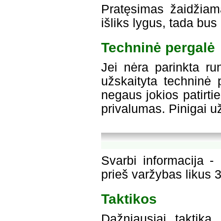
Pratęsimas žaidžiama
išliks lygus, tada bu
Techninė pergalė
Jei nėra parinkta r
užskaityta techninė 
negaus jokios patirtie
privalumas. Pinigai už
Svarbi informacija 
prieš varžybas likus 
Taktikos
Dažniausiai taktika