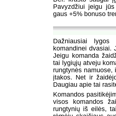
Pavyzdžiui jeigu jūs 
gaus +5% bonuso tren
Dažniausiai lygos i
komandinei dvasiai. 
Jeigu komanda žaidži
tai lygiųjų atveju koma
rungtynės namuose, iš
įtakos. Net ir žaidė
Daugiau apie tai rasit
Komandos pasitikėjim
visos komandos žai
rungtynių iš eilės, t