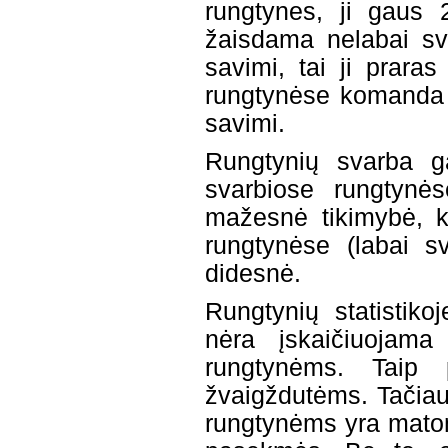
rungtynes, ji gaus
žaisdama nelabai sv
savimi, tai ji prara
rungtynėse komanda 
savimi.
Rungtynių svarba ga
svarbiose rungtynės
mažesnė tikimybė, k
rungtynėse (labai sv
didesnė.
Rungtynių statistiko
nėra įskaičiuojama
rungtynėms. Taip p
žvaigždutėms. Tačiau
rungtynėms yra matom