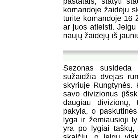
pastatais, statyti st
komandoje žaidėju ska
turite komandoje 16 ža
ar juos atleisti. Jeig
naujų žaidėjų iš jau
Sezonas susideda 
sužaidžia dvejas ru
skyriuje Rungtynės. 
savo divizionus (išs
daugiau divizionų, 
pakyla, o paskutinės
lyga ir žemiausioji 
yra po lygiai taškų,
skaičių, o jeigu vis