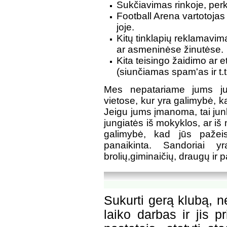
Sukčiavimas rinkoje, perk
Football Arena vartotojas 
joje.
Kitų tinklapių reklamavim
ar asmeninėse žinutėse.
Kita teisingo žaidimo ar e
(siunčiamas spam'as ir t.t
Mes nepatariame jums jun
vietose, kur yra galimybė, kad
Jeigu jums įmanoma, tai junk
jungiatės iš mokyklos, ar iš
galimybė, kad jūs pažeis
panaikinta. Sandoriai y
brolių,giminaičių, draugų ir p
Sukurti gerą klubą, n
laiko darbas ir jis p