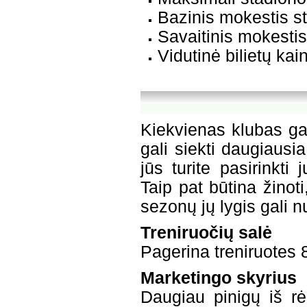
Bazinis mokestis st
Savaitinis mokestis
Vidutinė bilietų kai
Kiekvienas klubas gal
gali siekti daugiausi
jūs turite pasirinkti
Taip pat būtina žinoti
sezonų jų lygis gali nu
Treniruočių salė
Pagerina treniruotes 
Marketingo skyrius
Daugiau pinigų iš r