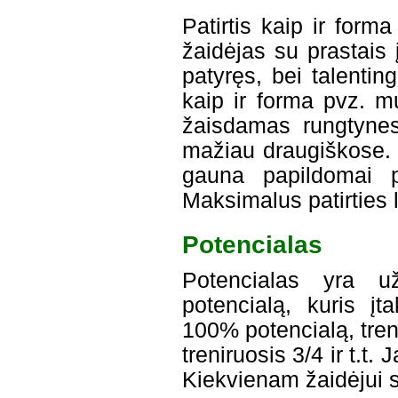
Patirtis kaip ir form
žaidėjas su prastais
patyręs, bei talentin
kaip ir forma pvz. mu
žaisdamas rungtynes
mažiau draugiškose. J
gauna papildomai pa
Maksimalus patirties l
Potencialas
Potencialas yra už
potencialą, kuris įta
100% potencialą, tre
treniruosis 3/4 ir t.t
Kiekvienam žaidėjui ski