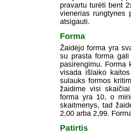
pravartu turėti bent 
vienerias rungtynes 
atsigauti.
Forma
Žaidėjo forma yra sva
su prasta forma gali
pasirengimu. Forma k
visada išlaiko kaitos
sulauks formos kritim
žaidime visi skaiči
forma yra 10, o mini
skaitmenys, tad žaidė
2,00 arba 2,99. Forma 
Patirtis