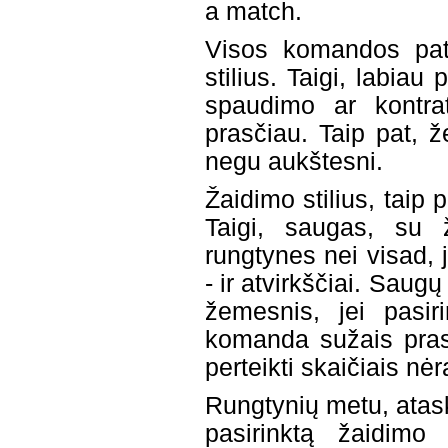
a match.
Visos komandos pati
stilius. Taigi, labia
spaudimo ar kontra
prasčiau. Taip pat, 
negu aukštesni.
Žaidimo stilius, taip
Taigi, saugas, su 
rungtynes nei visad, 
- ir atvirkščiai. Saug
žemesnis, jei pasiri
komanda sužais prasč
perteikti skaičiais nėr
Rungtynių metu, atas
pasirinktą žaidimo