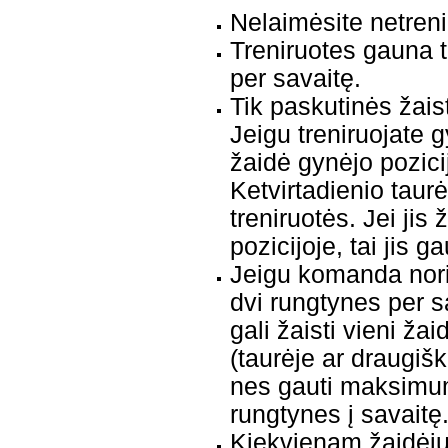
Nelaimėsite netren
Treniruotes gauna t
per savaitę.
Tik paskutinės žais
Jeigu treniruojate 
žaidė gynėjo pozicij
Ketvirtadienio taurė
treniruotės. Jei jis
pozicijoje, tai jis g
Jeigu komanda nori 
dvi rungtynes per s
gali žaisti vieni ža
(taurėje ar draugiš
nes gauti maksimumą
rungtynes į savaitę
Kiekvienam žaidėjui 