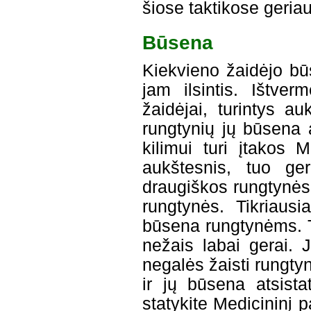
šiose taktikose geriau
Būsena
Kiekvieno žaidėjo bū
jam ilsintis. Ištve
žaidėjai, turintys a
rungtynių jų būsena a
kilimui turi įtakos 
aukštesnis, tuo ger
draugiškos rungtynės 
rungtynės. Tikriausi
būsena rungtynėms. T
nežais labai gerai. 
negalės žaisti rungtyn
ir jų būsena atsista
statykite Medicininį p