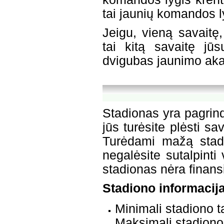
tai jaunių komandos l
Jeigu, vieną savaitę
tai kitą savaitę j
dvigubas jaunimo aka
Stadionas yra pagrin
jūs turėsite plėsti s
Turėdami mažą stadi
negalėsite sutalpinti 
stadionas nėra finans
Stadiono informacij
Minimali stadiono t
Maksimali stadiono