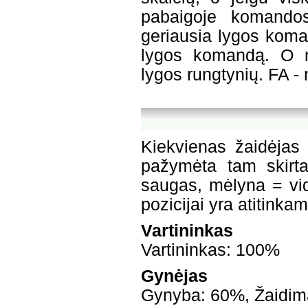
pabaigoje komandos
geriausia lygos koma
lygos komandą. O n
lygos rungtynių. FA - 
Kiekvienas žaidėjas 
pažymėta tam skirta
saugas, mėlyna = vid
pozicijai yra atitink
Vartininkas
Vartininkas: 100%
Gynėjas
Gynyba: 60%, Žaidima