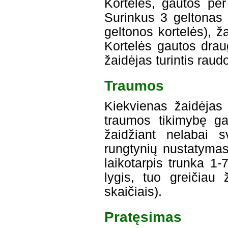
Kortelės, gautos per
Surinkus 3 geltonas 
geltonos kortelės), ž
Kortelės gautos drau
žaidėjas turintis raud
Traumos
Kiekvienas žaidėjas 
traumos tikimybę ga
žaidžiant nelabai s
rungtynių nustatymas
laikotarpis trunka 1
lygis, tuo greičiau 
skaičiais).
Pratęsimas