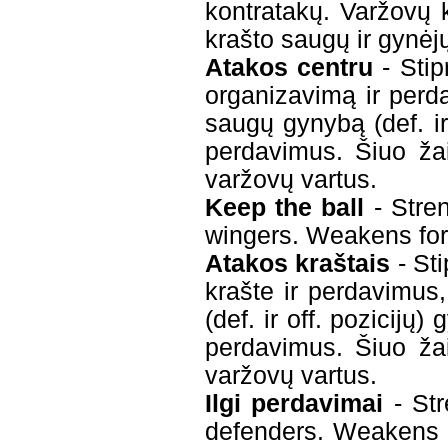
kontratakų. Varžovų 
krašto saugų ir gynėj
Atakos centru
- Stip
organizavimą ir perda
saugų gynybą (def. ir 
perdavimus. Šiuo žai
varžovų vartus.
Keep the ball
- Stren
wingers. Weakens fo
Atakos kraštais
- Sti
krašte ir perdavimus,
(def. ir off. pozicijų
perdavimus. Šiuo žai
varžovų vartus.
Ilgi perdavimai
- Str
defenders. Weakens m