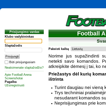
Prisijungimo vardas
Football A
Klubo vadybininkas
Svar
Slaptažodis
Pakeisti kalbą
Norime jus supažindinti su 
netekti savo komandos. P
Būti prisijungusiam
atkreipkite dėmesį į tai, ko 
Neatsimenate slaptažodžio?
Priežastys dėl kurių koman
Apie Football Arena
Screenshotai
ištrinta
Pagalba
Užsiregistruoti
Turint daugiau nei vieną
Trys techniniai pralaimėjim
nesudarant komandos su
Neprisijungimas prie kom