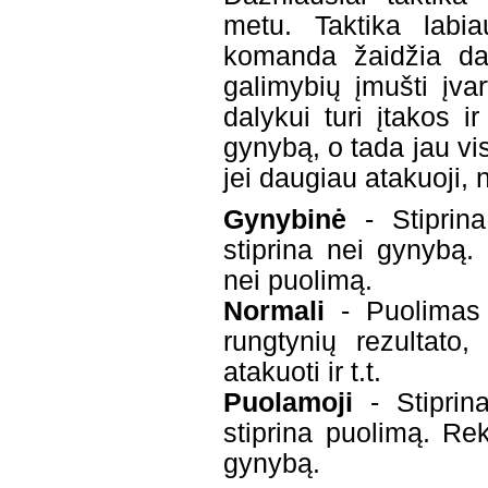
metu. Taktika labi
komanda žaidžia dau
galimybių įmušti įva
dalykui turi įtakos i
gynybą, o tada jau vis
jei daugiau atakuoji, n
Gynybinė
- Stiprina
stiprina nei gynybą.
nei puolimą.
Normali
- Puolimas 
rungtynių rezultato
atakuoti ir t.t.
Puolamoji
- Stiprin
stiprina puolimą. Re
gynybą.