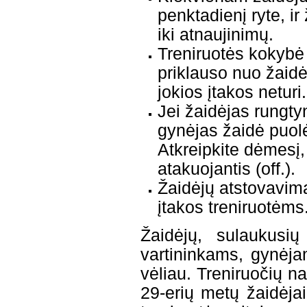
penktadienį ryte, ir
iki atnaujinimų.
Treniruotės kokybė 
priklauso nuo žaidė
jokios įtakos neturi.
Jei žaidėjas rungtyn
gynėjas žaidė puolėj
Atkreipkite dėmesį, 
atakuojantis (off.).
Žaidėjų atstovavim
įtakos treniruotėms
Žaidėjų, sulaukusių
vartininkams, gynėja
vėliau. Treniruočių na
29-erių metų žaidėjai