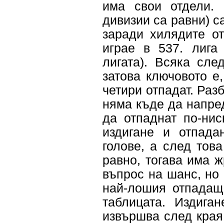
има свои отдели. 
дивизии са равни) са
заради хилядите о
играе в 537. лига
лигата). Всяка сл
затова ключовото е
четири отпадат. Разб
няма къде да напред
да отпаднат по-нис
издигане и отпада
голове, а след това
равно, тогава има 
въпрос на шанс, но 
най-лошия отпадащ 
таблицата. Издига
извършва след края 