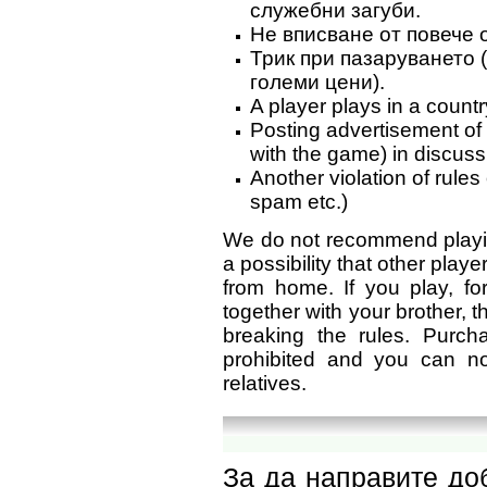
служебни загуби.
Не вписване от повече о
Трик при пазаруването 
големи цени).
A player plays in a countr
Posting advertisement of
with the game) in discus
Another violation of rule
spam etc.)
We do not recommend playin
a possibility that other play
from home. If you play, f
together with your brother, th
breaking the rules. Purc
prohibited and you can n
relatives.
За да направите до