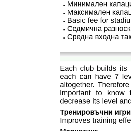
Минимален капаци
Максимален капац
Basic fee for stadi
Седмична разноска
Средна входна так
Each club builds its
each can have 7 leve
altogether. Therefor
important to know t
decrease its level and
Тренировъчни игр
Improves training effe