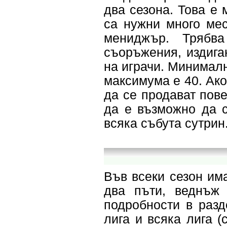
два сезона. Това е 
са нужни много мес
мениджър. Трябв
съоръжения, издига
на играчи. Минималн
максимума е 40. Ако
да се продават пове
да е възможно да с
всяка събута сутрин
Във всеки сезон има
два пъти, веднъж 
подробности в разд
лига и всяка лига (