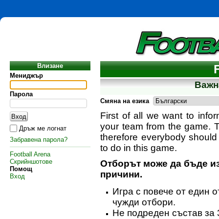
Влизане
Мениджър
Важн
Парола
Смяна на езика
First of all we want to info
your team from the game. T
Дръж ме логнат
therefore everybody should
Забравена парола?
to do in this game.
Football Arena
Скрийншотове
Отборът може да бъде из
Помощ
причини.
Вход
Игра с повече от един о
чужди отбори.
Не подреден състав за 