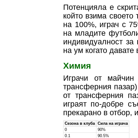
Потенцияла е скрита
който взима своето 
на 100%, играч с 75
на младите футболис
индивидуалност за 
на ум когато давате
Химия
Играчи от майчин 
трансферния пазар) 
от трансферния па
играят по-добре съ
прекарано в отбор, и
Сезона в клуба
Сила на играча
0
90%
0.1
90.5%