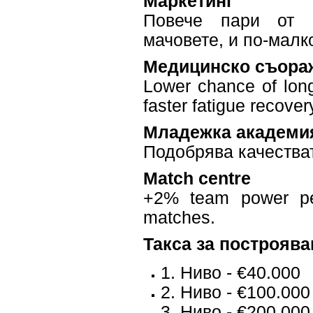
Маркетинг
Повече пари от с
мачовете, и по-малко
Медицинско съора
Lower chance of long 
faster fatigue recover
Младежка академи
Подобрява качества
Match centre
+2% team power per
matches.
Такса за построява
1. Ниво - €40.000
2. Ниво - €100.000
3. Ниво - €200.000