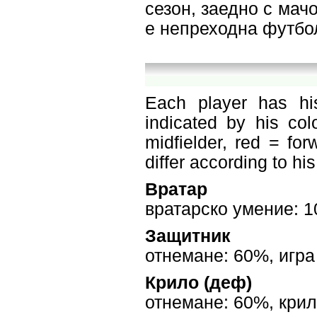
сезон, заедно с мачо
е непреходна футбо
Each player has hi
indicated by his col
midfielder, red = for
differ according to hi
Вратар
вратарско умение: 
Защитник
отнемане: 60%, игра
Крило (деф)
отнемане: 60%, крил