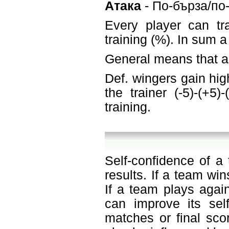
Атака
- По-бърза/по
Every player can tr
training (%). In sum 
General means that a 
Def. wingers gain hig
the trainer (-5)-(+5
training.
Self-confidence of a
results. If a team win
If a team plays agai
can improve its sel
matches or final sco