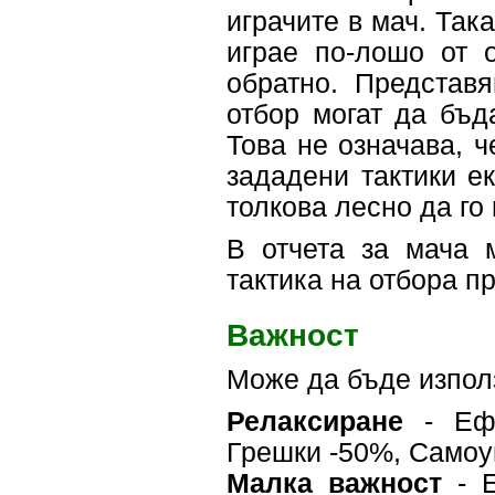
играчите в мач. Так
играе по-лошо от 
обратно. Представ
отбор могат да бъда
Това не означава, ч
зададени тактики е
толкова лесно да го
В отчета за мача 
тактика на отбора п
Важност
Може да бъде използ
Релаксиране
- Ефе
Грешки -50%, Самоу
Малка важност
- Е