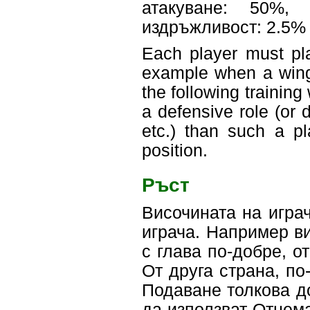
атакуване: 50%,
издръжливост: 2.5%
Each player must pla
example when a wing
the following training 
a defensive role (or 
etc.) than such a pl
position.
Ръст
Височината на игра
играча. Например ви
с глава по-добре, о
От друга страна, по
Подаване толкова д
да използват Отнема