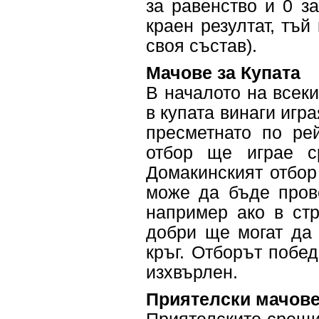
за равенство и 0 за
краен резултат, тъй
своя състав).
Мачове за Купата
В началото на всеки
в купата винаги игр
пресметнато по рей
отбор ще играе с
Домакинският отбор 
може да бъде прове
например ако в стр
добри ще могат да 
кръг. Отборът побед
изхвърлен.
Приятелски мачов