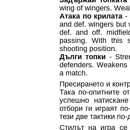
wing of wingers. Wea
Атака по крилата
- 
and def. wingers but 
def. and off. midfie
passing. With this 
shooting position.
Дълги топки
- Stren
defenders. Weakens m
a match.
Пресирането и контр
Така по-опитните от
успешно натискане
отбори ги играят по
тези две тактики по-
Стилът на игра се 