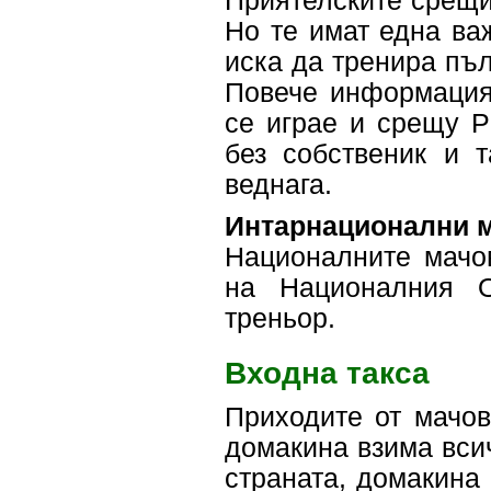
Приятелските срещи 
Но те имат една важ
иска да тренира пъл
Повече информация
се играе и срещу P
без собственик и 
веднага.
Интарнационални 
Националните мачов
на Националния О
треньор.
Входна такса
Приходите от мачов
домакина взима всич
страната, домакина 