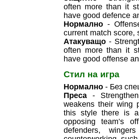
often more than it s
have good defence a
Нормално
- Offens
current match score, s
Атакуващо
- Streng
often more than it s
have good offense a
Стил на игра
Нормално
- Без спе
Преса
- Strengthens
weakens their wing p
this style there is
opposing team's off
defenders, winger
counterworking such