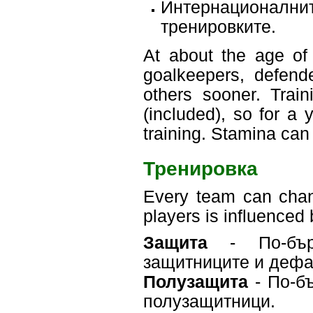
Интернационалнит
тренировките.
At about the age of 
goalkeepers, defende
others sooner. Trai
(included), so for a 
training. Stamina can
Тренировка
Every team can chang
players is influenced 
Защита
- По-бърз
защитниците и дефа
Полузащита
- По-бъ
полузащитници.