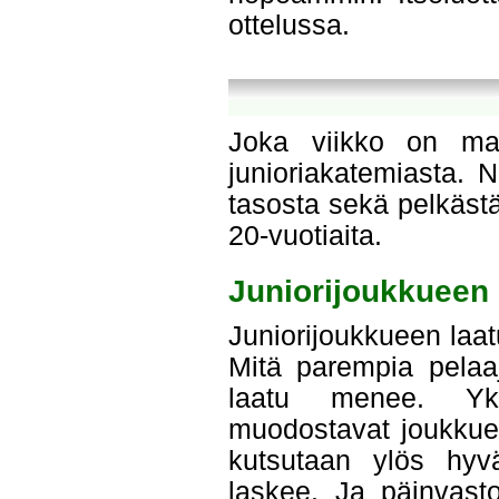
ottelussa.
Joka viikko on mah
junioriakatemiasta. N
tasosta sekä pelkästä
20-vuotiaita.
Juniorijoukkueen 
Juniorijoukkueen laatu
Mitä parempia pelaa
laatu menee. Yksin
muodostavat joukkuee
kutsutaan ylös hyvä
laskee. Ja päinvasto