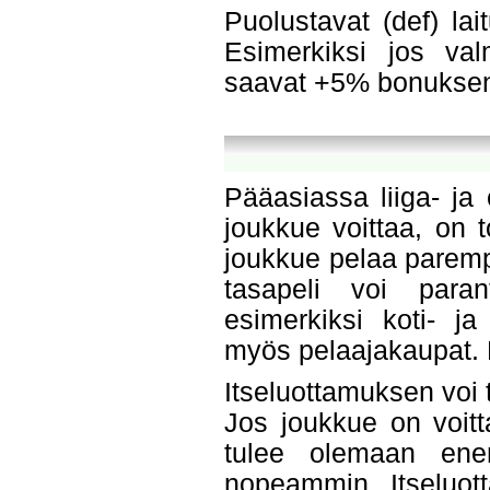
Puolustavat (def) la
Esimerkiksi jos valm
saavat +5% bonuksen 
Pääasiassa liiga- ja 
joukkue voittaa, on 
joukkue pelaa paremp
tasapeli voi paran
esimerkiksi koti- ja
myös pelaajakaupat. L
Itseluottamuksen voi 
Jos joukkue on voitta
tulee olemaan ene
nopeammin. Itseluot