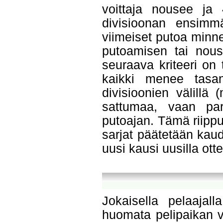
voittaja nousee ja
divisioonan ensimm
viimeiset putoa minn
putoamisen tai nous
seuraava kriteeri on
kaikki menee tasan
divisioonien välillä
sattumaa, vaan pa
putoajan. Tämä riippu
sarjat päätetään kau
uusi kausi uusilla ottel
Jokaisella pelaaja
huomata pelipaikan vä