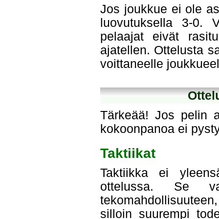
Jos joukkue ei ole as
luovutuksella 3-0. 
pelaajat eivät rasi
ajatellen. Ottelusta s
voittaneelle joukkueel
Otte
Tärkeää! Jos pelin 
kokoonpanoa ei pyst
Taktiikat
Taktiikka ei yleen
ottelussa. Se va
tekomahdollisuuteen
silloin suurempi tod