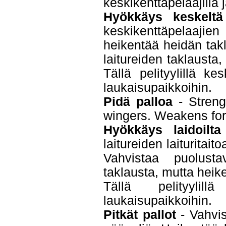
keskikenttäpelaajilla j
Hyökkäys keskeltä
keskikenttäpelaaji
heikentää heidän tak
laitureiden taklausta,
Tällä pelityylillä k
laukaisupaikkoihin.
Pidä palloa
- Streng
wingers. Weakens fo
Hyökkäys laidoilta
laitureiden laituritai
Vahvistaa puolusta
taklausta, mutta heik
Tällä pelityylil
laukaisupaikkoihin.
Pitkät pallot
- Vahvis