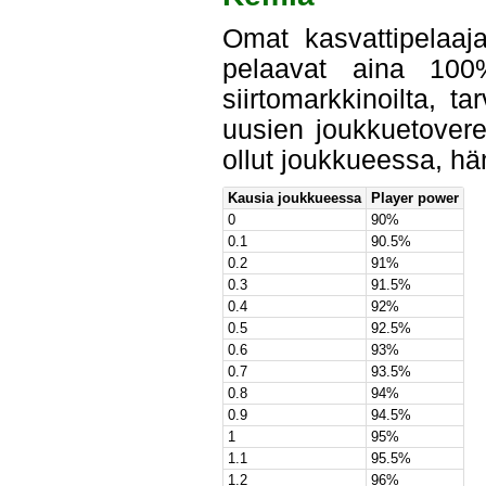
Omat kasvattipelaajat
pelaavat aina 100%
siirtomarkkinoilta, 
uusien joukkuetover
ollut joukkueessa, hä
Kausia joukkueessa
Player power
0
90%
0.1
90.5%
0.2
91%
0.3
91.5%
0.4
92%
0.5
92.5%
0.6
93%
0.7
93.5%
0.8
94%
0.9
94.5%
1
95%
1.1
95.5%
1.2
96%