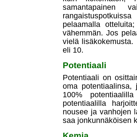
samantapainen vai
rangaistuspotkuiss
pelaamalla otteluita
vähemmän. Jos pela
vielä lisäkokemusta.
eli 10.
Potentiaali
Potentiaali on osittai
oma potentiaalinsa, 
100% potentiaalill
potentiaalilla harjo
nousee ja vanhojen las
saa jonkunnäköisen k
Kemia