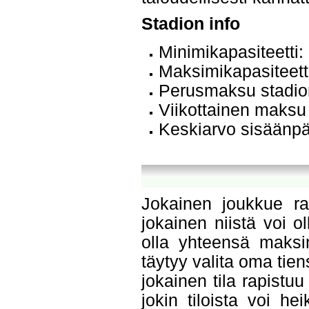
Stadion info
Minimikapasiteetti:
Maksimikapasiteett
Perusmaksu stadio
Viikottainen maksu
Keskiarvo sisäänp
Jokainen joukkue rak
jokainen niistä voi o
olla yhteensä maksi
täytyy valita oma ti
jokainen tila rapist
jokin tiloista voi h