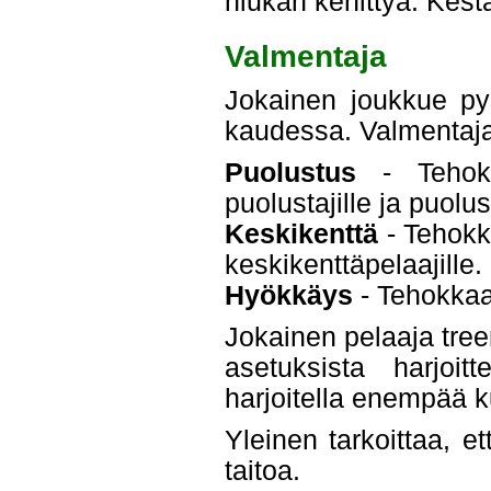
hiukan kehittyä. Kestä
Valmentaja
Jokainen joukkue py
kaudessa. Valmentaja 
Puolustus
- Tehokka
puolustajille ja puolust
Keskikenttä
- Tehokka
keskikenttäpelaajille.
Hyökkäys
- Tehokkaam
Jokainen pelaaja tree
asetuksista harjoit
harjoitella enempää 
Yleinen tarkoittaa, e
taitoa.