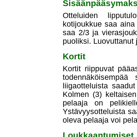
Sisäänpääsymaks
Otteluiden lipputu
kotijoukkue saa aina 
saa 2/3 ja vierasjouk
puoliksi. Luovuttanut
Kortit
Kortit riippuvat pää
todennäköisempää s
liigaotteluista saadu
Kolmen (3) keltaisen 
pelaaja on pelikiel
Ystävyysotteluista sa
oleva pelaaja voi pel
Loukkaantumiset