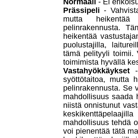
Normaali
- Ei erikois
Prässipeli
- Vahvista
mutta heikentää 
pelinrakennusta. Tä
heikentää vastustaja
puolustajilla, laitur
tämä pelityyli toimii
toimimista hyvällä kes
Vastahyökkäykset
- 
syöttötaitoa, mutta 
pelinrakennusta. Se v
mahdollisuus saada h
niistä onnistunut vast
keskikenttäpelaaji
mahdollisuus tehdä o
voi pienentää tätä mah