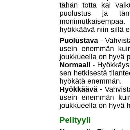
tähän totta kai vaik
puolustus ja tä
monimutkaisempaa. 
hyökkäävä niin sillä e
Puolustava
- Vahvist
usein enemmän kuin 
joukkueella on hyvä 
Normaali
- Hyökkäys 
sen hetkisestä tilante
hyökätä enemmän.
Hyökkäävä
- Vahvist
usein enemmän kuin 
joukkueella on hyvä 
Pelityyli