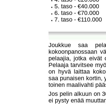
5. taso - €40.000
6. taso - €70.000
7. taso - €110.000
Joukkue saa pela
kokoonpanossaan vähi
pelaajia, jotka eivät 
Pelaaja tarvitsee my
on hyvä laittaa kok
saa punaisen kortin, 
toinen maalivahti pää
Jos pelin alkuun on 
ei pysty enää muutt