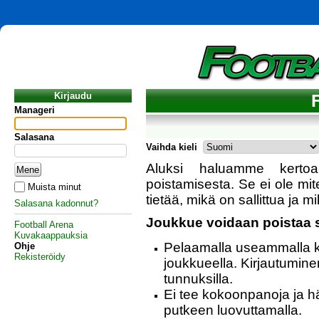
Kirjaudu
Manageri
Salasana
Vaihda kieli
Aluksi haluamme kertoa
poistamisesta. Se ei ole mit
Muista minut
tietää, mikä on sallittua ja m
Salasana kadonnut?
Joukkue voidaan poistaa s
Football Arena
Kuvakaappauksia
Pelaamalla useammalla k
Ohje
Rekisteröidy
joukkueella. Kirjautumin
tunnuksilla.
Ei tee kokoonpanoja ja hä
putkeen luovuttamalla.