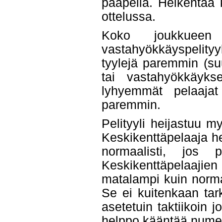
pääpeliä. Heikentää 
ottelussa.
Koko joukkueen 
vastahyökkäyspelity
tyylejä paremmin (su
tai vastahyökkäyks
lyhyemmät pelaajat 
paremmin.
Pelityyli heijastuu m
Keskikenttäpelaaja h
normaalisti, jos p
Keskikenttäpelaajien
matalampi kuin norma
Se ei kuitenkaan tar
asetetuin taktiikoin j
helppo kääntää numer