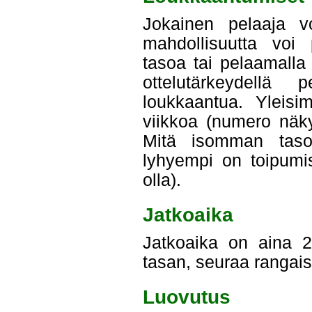
Jokainen pelaaja v
mahdollisuutta voi 
tasoa tai pelaamalla
ottelutärkeydellä
loukkaantua. Yleisi
viikkoa (numero näk
Mitä isomman tason
lyhyempi on toipumis
olla).
Jatkoaika
Jatkoaika on aina 2
tasan, seuraa rangais
Luovutus