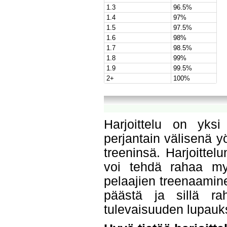
1.3
96.5%
1.4
97%
1.5
97.5%
1.6
98%
1.7
98.5%
1.8
99%
1.9
99.5%
2+
100%
Harjoittelu on yksi
perjantain välisenä yö
treeninsä. Harjoittel
voi tehdä rahaa myy
pelaajien treenaamin
päästä ja sillä ra
tulevaisuuden lupauk