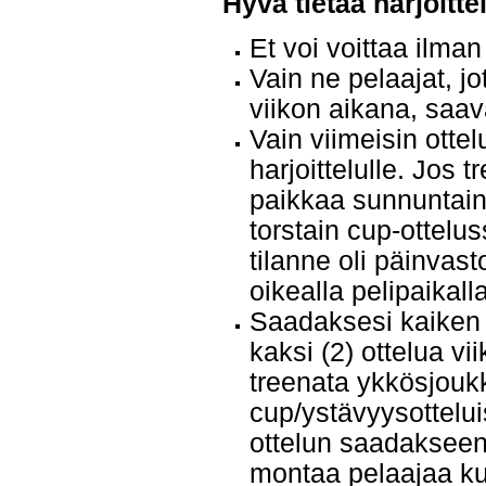
Hyvä tietää harjoitte
Et voi voittaa ilman 
Vain ne pelaajat, j
viikon aikana, saav
Vain viimeisin otte
harjoittelulle. Jos 
paikkaa sunnuntain
torstain cup-ottelu
tilanne oli päinvast
oikealla pelipaikall
Saadaksesi kaiken h
kaksi (2) ottelua vi
treenata ykkösjoukk
cup/ystävyysottelui
ottelun saadakseen 
montaa pelaajaa ku