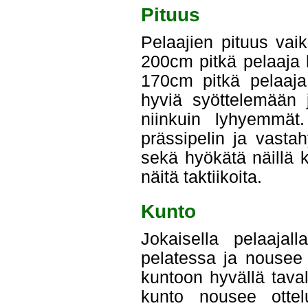
Pituus
Pelaajien pituus vaik
200cm pitkä pelaaja
170cm pitkä pelaaja.
hyviä syöttelemään j
niinkuin lyhyemmät
prässipelin ja vasta
sekä hyökätä näillä 
näitä taktiikoita.
Kunto
Jokaisella pelaajal
pelatessa ja nousee 
kuntoon hyvällä taval
kunto nousee otte