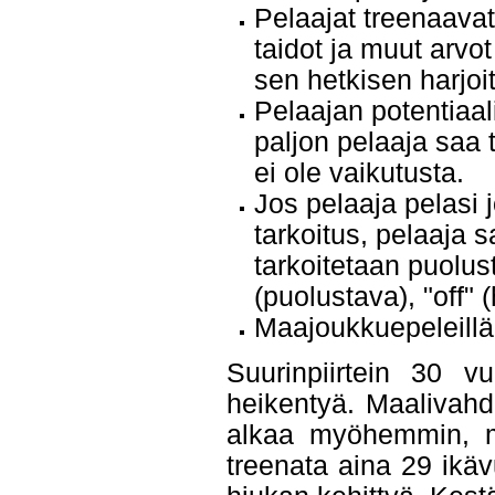
Pelaajat treenaavat
taidot ja muut arvo
sen hetkisen harjoi
Pelaajan potentiaali
paljon pelaaja saa 
ei ole vaikutusta.
Jos pelaaja pelasi 
tarkoitus, pelaaja 
tarkoitetaan puolust
(puolustava), "off"
Maajoukkuepeleillä 
Suurinpiirtein 30 v
heikentyä. Maalivahdei
alkaa myöhemmin, mu
treenata aina 29 ikäv