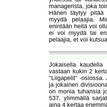
managerista, joka to
Hänen täytyy pitää h
myydä pelaajia. Mi
enintään heitä voi ol
ei voi myydä tai er
pelaajia, et voi kutsu
Jokaisella kaudella
vastaan kukin 2 kerta
"Liigapelit" -osiossa
ja jokainen divisioona
on monia tuhansia jo
537. ylimmällä sarja
aina 4 kertaa enemmän