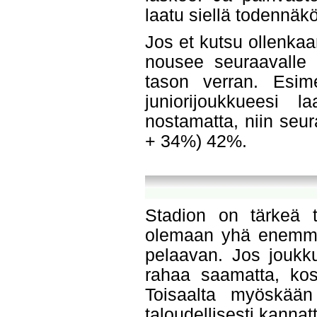
laatu siellä todennäk
Jos et kutsu ollenkaa
nousee seuraavalle v
tason verran. Esime
juniorijoukkueesi l
nostamatta, niin seu
+ 34%) 42%.
Stadion on tärkeä t
olemaan yhä enemmän
pelaavan. Jos joukku
rahaa saamatta, kos
Toisaalta myöskään 
taloudellisesti kannat