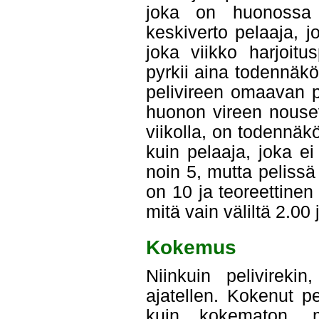
joka on huonossa 
keskiverto pelaaja, j
joka viikko harjoitu
pyrkii aina todennäk
pelivireen omaavan p
huonon vireen nousev
viikolla, on todennä
kuin pelaaja, joka ei
noin 5, mutta pelissä
on 10 ja teoreettinen 
mitä vain väliltä 2.00 
Kokemus
Niinkuin pelivireki
ajatellen. Kokenut p
kuin kokematon, m