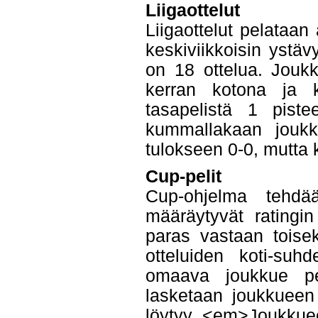
Liigaottelut
Liigaottelut pelataa
keskiviikkoisin ystäv
on 18 ottelua. Joukk
kerran kotona ja k
tasapelistä 1 piste
kummallakaan joukk
tulokseen 0-0, mutta 
Cup-pelit
Cup-ohjelma tehdä
määräytyvät ratingi
paras vastaan toise
otteluiden koti-suh
omaava joukkue pel
lasketaan joukkueen k
löytyy <em>Joukkuee