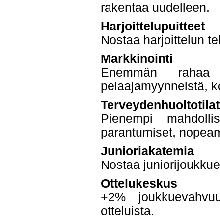
rakentaa uudelleen.
Harjoittelupuitteet
Nostaa harjoittelun t
Markkinointi
Enemmän rahaa sp
pelaajamyynneistä, 
Terveydenhuoltotilat
Pienempi mahdollis
parantumiset, nopeam
Junioriakatemia
Nostaa juniorijoukkue
Ottelukeskus
+2% joukkuevahvu
otteluista.