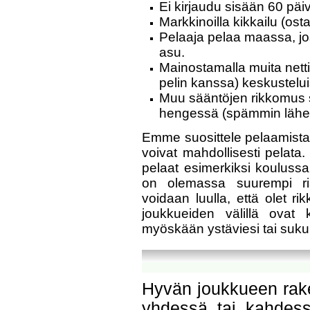
Ei kirjaudu sisään 60 päi
Markkinoilla kikkailu (ost
Pelaaja pelaa maassa, jos
asu.
Mainostamalla muita nettis
pelin kanssa) keskusteluis
Muu sääntöjen rikkomus s
hengessä (spämmin lähet
Emme suosittele pelaamista ju
voivat mahdollisesti pelata.
pelaat esimerkiksi koulussa
on olemassa suurempi ris
voidaan luulla, että olet ri
joukkueiden välillä ovat 
myöskään ystäviesi tai suku
Hyvän joukkueen rake
yhdessä tai kahdess