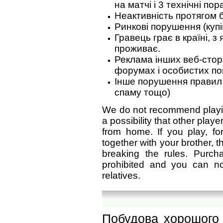
на матчі і 3 технічні пор
Неактивність протягом б
Ринкові порушення (купі
Гравець грає в країні, з 
проживає.
Реклама інших веб-сторі
форумах і особистих по
Інше порушення правил 
спаму тощо)
We do not recommend playin
a possibility that other play
from home. If you play, f
together with your brother, th
breaking the rules. Purc
prohibited and you can n
relatives.
Побудова хорошого 