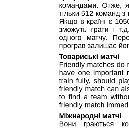
командами. Отже, я
тільки 512 команд з
Якщо в країні є 105
зможуть грати і т.
одного матчу. Пер
програв залишає йог
Товариські матчі
Friendly matches do n
have one important r
train fully, should p
friendly match can a
to find a team with
friendly match immedi
Міжнародні матчі
Вони граються ко