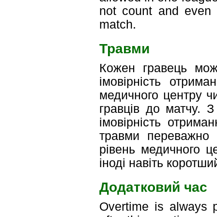
not count and even a
match.
Травми
Кожен гравець мож
імовірність отрима
медичного центру ч
гравців до матчу. З
імовірність отрима
травми переважно 
рівень медичного ц
іноді навіть коротши
Додатковий час
Overtime is always p