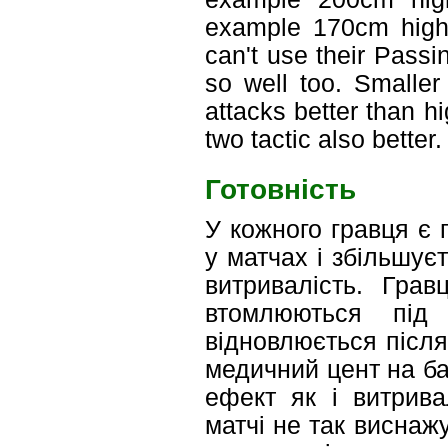
example 170cm high 
can't use their Passi
so well too. Smaller
attacks better than h
two tactic also better.
Готовність
У кожного гравця є 
у матчах і збільшуєт
витривалість. Гра
втомлюються під
відновлюється після
медичний цент на ба
ефект як і витрива
матчі не так виснажу