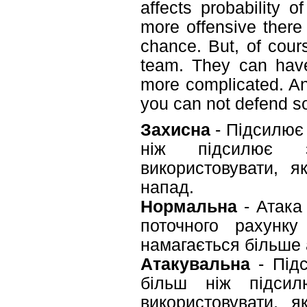
affects probability 
more offensive there 
chance. But, of cours
team. They can have
more complicated. An
you can not defend so
Захисна
- Підсилює 
ніж підсилює з
використовувати, 
напад.
Нормальна
- Атака 
поточного рахунку
намагається більше а
Атакувальна
- Підс
більш ніж підсил
використовувати, 