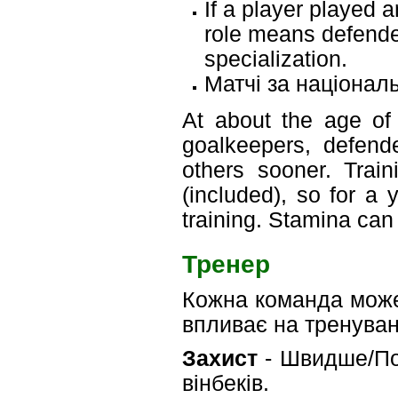
If a player played a
role means defender
specialization.
Матчі за націонал
At about the age of 
goalkeepers, defende
others sooner. Trai
(included), so for a 
training. Stamina can
Тренер
Кожна команда може 
впливає на тренуван
Захист
- Швидше/Пов
вінбеків.