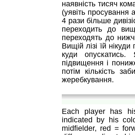
наявність тисяч кома
(уявіть просування а
4 рази більше дивізі
переходить до вищ
переходять до нижч
Вищій лізі їй нікуди
куди опускатись.
підвищення і пониже
потім кількість заб
жеребкування.
Each player has hi
indicated by his col
midfielder, red = for