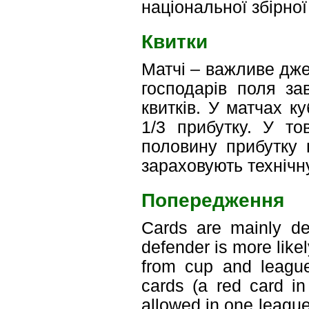
національної збірної
Квитки
Матчі – важливе дже
господарів поля за
квитків. У матчах ку
1/3 прибутку. У т
половину прибутку 
зараховують технічну
Попередження
Cards are mainly dep
defender is more like
from cup and league
cards (a red card in
allowed in one leagu