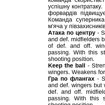
успішну контратаку. 
форвардів підвищує
Команда суперника
м'яча у півзахисників
Атака по центру
- S
and def. midfielders 
of def. and off. wi
passing. With this s
shooting position.
Keep the ball
- Stren
wingers. Weakens fo
Гра по флангах
- S
and def. wingers but 
def. and off. midfie
passing. With this 
shooting position.