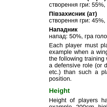
створення гри: 55%, 
Півзахисник (ат)
створення гри: 45%, 
Нападник
напад: 50%, гра гол
Each player must pla
example when a wing
the following training 
a defensive role (or 
etc.) than such a pl
position.
Height
Height of players ha
example 200cm high