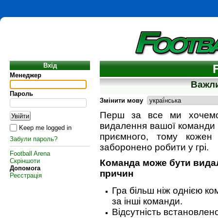
Вхід
Менеджер
Важли
Пароль
Змінити мову
Перш за все ми хочемо
видалення вашої команди з
Keep me logged in
приємного, тому кожен
Забули пароль?
заборонено робити у грі.
Football Arena
Скріншоти
Команда може бути видал
Допомога
причин
Реєстрація
Гра більш ніж однією ко
за інші команди.
Відсутність встановлен