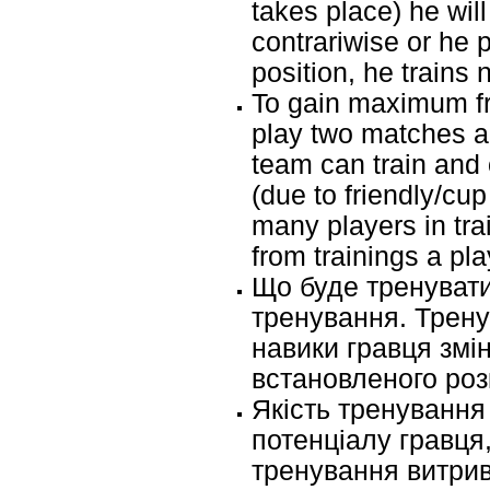
takes place) he will 
contrariwise or he 
position, he trains 
To gain maximum fr
play two matches a
team can train and 
(due to friendly/cup
many players in tr
from trainings a pl
Що буде тренувати
тренування. Трену
навики гравця змі
встановленого роз
Якість тренування 
потенціалу гравця,
тренування витрив