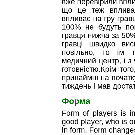
вже перевірили вплив
що це теж впливає 
впливає на гру гравц
100% не будуть пок
гравця нижча за 50%,
гравці швидко вис
повільно, то їм т
медичний центр, і з
готовністю.Крім тог
принаймні на початк
тиждень і мав доста
Форма
Form of players is i
good player, who is o
in form. Form change