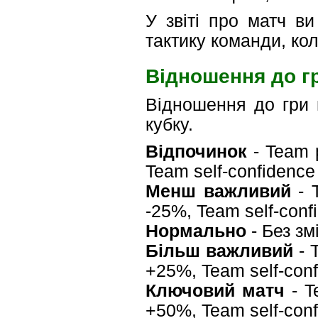
У звіті про матч в
тактику команди, ко
Відношення до г
Відношення до гри 
кубку.
Відпочинок
- Team p
Team self-confidenc
Менш важливий
- T
-25%, Team self-con
Нормально
- Без зм
Більш важливий
- 
+25%, Team self-con
Ключовий матч
- T
+50%, Team self-con