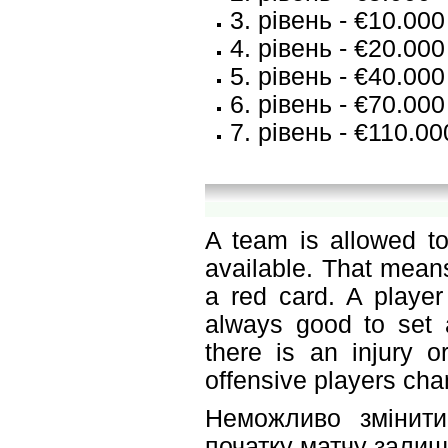
3. рівень - €10.000
4. рівень - €20.000
5. рівень - €40.000
6. рівень - €70.000
7. рівень - €110.00
A team is allowed to
available. That mean
a red card. A player
always good to set a
there is an injury o
offensive players ch
Неможливо змінит
початку матчу зали