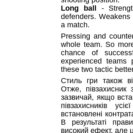
Long ball
- Strengt
defenders. Weakens m
a match.
Pressing and counter
whole team. So more
chance of successf
experienced teams p
these two tactic bette
Стиль гри також ві
Отже, півзахисник 
зазвичай, якщо вста
півзахисників ус
встановлені контрат
В результаті прав
високий ефект, але 