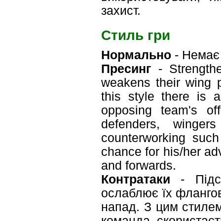
захист.
Стиль гри
Нормально
- Немає 
Пресинг
- Strengthe
weakens their wing p
this style there is
opposing team's off
defenders, winger
counterworking such
chance for his/her ad
and forwards.
Контратаки
- Підси
ослаблює їх флангов
напад. З цим стилем
команда скористаєт