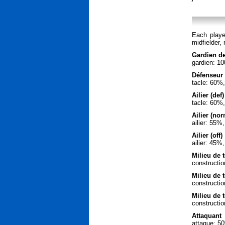
Each playe
midfielder,
Gardien de
gardien: 1
Défenseur
tacle: 60%
Ailier (def)
tacle: 60%
Ailier (nor
ailier: 55
Ailier (off)
ailier: 45
Milieu de t
constructi
Milieu de 
constructi
Milieu de t
constructi
Attaquant
attaque: 5