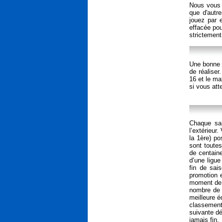
Nous vous 
que d'autr
jouez par 
effacée pou
strictemen
Une bonne é
de réaliser
16 et le ma
si vous att
Chaque sai
l’extérieur
la 1ère) po
sont toutes
de centaine
d’une ligue
fin de sai
promotion e
moment de j
nombre de 
meilleure 
classement 
suivante dé
jamais fin.