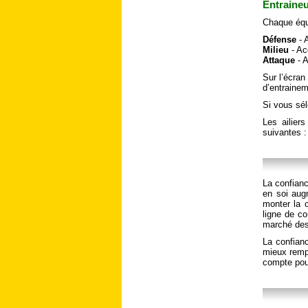
Entraine
Chaque équi
Défense
- A
Milieu
- Acc
Attaque
- A
Sur l’écra
d’entraine
Si vous sél
Les ailier
suivantes :
La confianc
en soi aug
monter la c
ligne de co
marché des 
La confian
mieux rempl
compte pour