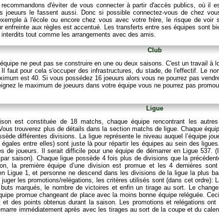
recommandons d'éviter de vous connecter à partir d'accès publics, où il es
es joeuurs le fassent aussi. Donc si possible connectez-vous de chez vou
exemple à l'école ou encore chez vous avec votre frère, le risque de voir 
r enfreinte aux règles est accentué. Les transferts entre ses équipes sont b
t interdits tout comme les arrangements avec des amis.
Club
quipe ne peut pas se construire en une ou deux saisons. C'est un travail à 
. Il faut pour cela s'occuper des infrastructures, du stade, de l'effectif. Le
ximum est 40. Si vous possédez 16 joeuurs alors vous ne pourrez pas vendre 
eignez le maximum de joeuurs dans votre équipe vous ne pourrez pas promouv
Ligue
son est constituée de 18 matchs, chaque équipe rencontrant les autres d
. Vous trouverez plus de détails dans la section matchs de ligue. Chaque équi
ssède différentes divisions. La ligue représente le niveau auquel l’équipe joue. 
 égales entre elles) sont juste là pour répartir les équipes au sein des ligues
s de joueurs. Il serait difficile pour une équipe de démarrer en Ligue 537.
 par saison). Chaque ligue possède 4 fois plus de divisions que la précédent
son, la première équipe d’une division est promue et les 4 dernières sont
n Ligue 1, et personne ne descend dans les divisions de la ligue la plus ba
uger les promotions/relégations, les critères utilisés sont (dans cet ordre):
buts marqués, le nombre de victoires et enfin un tirage au sort. Le change
équipe promue changeant de place avec la moins bonne équipe reléguée. Ceci
et des points obtenus durant la saison. Les promotions et relégations ont t
marre immédiatement après avec les tirages au sort de la coupe et du calendr