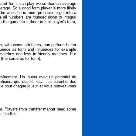
ut of form, can play worse than an average
erage. So a good form player is more likely
 the week he is more probable to get into a
e all numbers are rounded down to integral
he game so if there is 2 at player's form,
, with worse attributes, can perform better
fluence as form and influences for example
matches and less in friendly matches. If a
 (the same as for form).
traînement. Un joueur avec un potentiel de
éficiera que des ¾, etc… Le potentiel des
ique pour chaque joueur et vous pouvez vous
er. Players from transfer market need some
 like this: