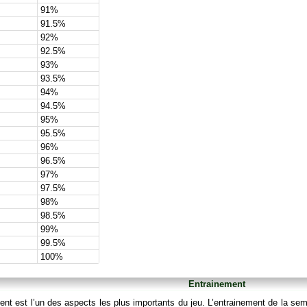
91%
91.5%
92%
92.5%
93%
93.5%
94%
94.5%
95%
95.5%
96%
96.5%
97%
97.5%
98%
98.5%
99%
99.5%
100%
Entrainement
ent est l’un des aspects les plus importants du jeu. L’entrainement de la sema