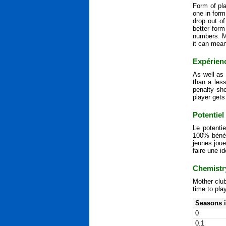
Form of pla
one in form
drop out of
better for
numbers. M
it can mean
Expérien
As well as 
than a les
penalty sh
player gets
Potentiel
Le potenti
100% bénéf
jeunes joue
faire une i
Chemistr
Mother club
time to pla
Seasons i
0
0.1