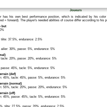
Joueurs
r has his own best performance position, which is indicated by his color
 red = forward). The player's needed abilities of course differ according to his
 but
00%
, tête: 37.5%, endurance: 2.5%
, ailier: 30%, passe: 5%, endurance: 5%
mal)
%, tacle: 20%, passe: 20%, endurance: 5%
%, passe: 45%, tacle: 5%, endurance: 5%
errain (def)
on: 45%, tacle: 45%, passe: 5%, endurance: 5%
terrain (normal)
on: 55%, tacle: 20%, passe: 20%, endurance: 5%
errain (off)
on: 45%, passe: 45%, tacle: 5%, endurance: 5%
0%, tête: 27.5%, passe: 20%, endurance: 2.5%