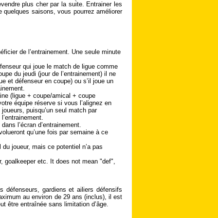
vendre plus cher par la suite. Entrainer les
de quelques saisons, vous pourrez améliorer
éficier de l’entrainement. Une seule minute
éfenseur qui joue le match de ligue comme
e du jeudi (jour de l’entrainement) il ne
gue et défenseur en coupe) ou s’il joue un
ainement.
ne (ligue + coupe/amical + coupe
votre équipe réserve si vous l’alignez en
 joueurs, puisqu’un seul match par
 l’entrainement.
 dans l’écran d’entrainement.
évolueront qu’une fois par semaine à ce
 du joueur, mais ce potentiel n’a pas
r, goalkeeper etc. It does not mean "def",
 défenseurs, gardiens et ailiers défensifs
aximum au environ de 29 ans (inclus), il est
t être entraînée sans limitation d’âge.