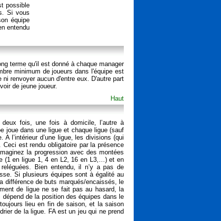
t possible
s. Si vous
son équipe
ien entendu
long terme qu'il est donné à chaque manager
 nombre minimum de joueurs dans l'équipe est
ni renvoyer aucun d'entre eux. D'autre part
oir de jeune joueur.
Haut
eux fois, une fois à domicile, l’autre à
pe joue dans une ligue et chaque ligue (sauf
A l’intérieur d’une ligue, les divisions (qui
. Ceci est rendu obligatoire par la présence
 (Imaginez la progression avec des montées
e (1 en ligue 1, 4 en L2, 16 en L3,…) et en
 reléguées. Bien entendu, il n’y a pas de
sse. Si plusieurs équipes sont à égalité au
 La différence de buts marqués/encaissés, le
ment de ligue ne se fait pas au hasard, la
 dépend de la position des équipes dans le
oujours lieu en fin de saison, et la saison
ier de la ligue. FA est un jeu qui ne prend