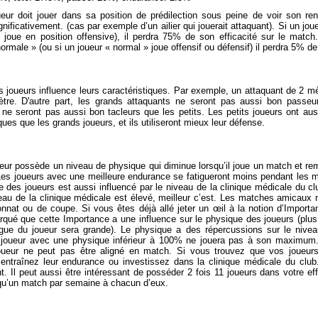
eur doit jouer dans sa position de prédilection sous peine de voir son re
gnificativement. (cas par exemple d’un ailier qui jouerait attaquant). Si un joue
 joue en position offensive), il perdra 75% de son efficacité sur le match.
normale » (ou si un joueur « normal » joue offensif ou défensif) il perdra 5%
es joueurs influence leurs caractéristiques. Par exemple, un attaquant de 2 mè
tre. D'autre part, les grands attaquants ne seront pas aussi bon passeu
ne seront pas aussi bon tacleurs que les petits. Les petits joueurs ont aus
ques que les grands joueurs, et ils utiliseront mieux leur défense.
ur possède un niveau de physique qui diminue lorsqu’il joue un match et rem
es joueurs avec une meilleure endurance se fatigueront moins pendant les ma
 des joueurs est aussi influencé par le niveau de la clinique médicale du c
eau de la clinique médicale est élevé, meilleur c’est. Les matches amicaux 
nnat ou de coupe. Si vous êtes déjà allé jeter un œil à la notion d’Importa
rqué que cette Importance a une influence sur le physique des joueurs (plus
tigue du joueur sera grande). Le physique a des répercussions sur le niv
joueur avec une physique inférieur à 100% ne jouera pas à son maximum
ueur ne peut pas être aligné en match. Si vous trouvez que vos joueurs 
 entraînez leur endurance ou investissez dans la clinique médicale du clu
nt. Il peut aussi être intéressant de posséder 2 fois 11 joueurs dans votre e
 qu’un match par semaine à chacun d’eux.