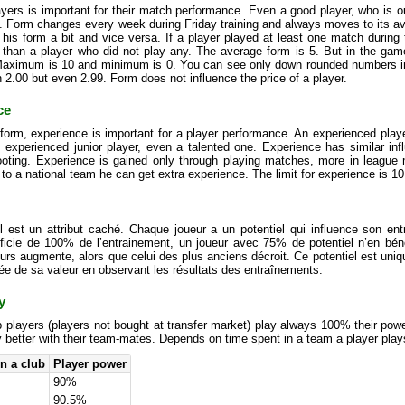
yers is important for their match performance. Even a good player, who is o
. Form changes every week during Friday training and always moves to its av
 his form a bit and vice versa. If a player played at least one match during
m than a player who did not play any. The average form is 5. But in the gam
aximum is 10 and minimum is 0. You can see only down rounded numbers in t
 2.00 but even 2.99. Form does not influence the price of a player.
ce
form, experience is important for a player performance. An experienced player
s experienced junior player, even a talented one. Experience has similar in
ooting. Experience is gained only through playing matches, more in league 
 to a national team he can get extra experience. The limit for experience is 10
el est un attribut caché. Chaque joueur a un potentiel qui influence son en
icie de 100% de l’entrainement, un joueur avec 75% de potentiel n’en bén
urs augmente, alors que celui des plus anciens décroit. Ce potentiel est un
dée de sa valeur en observant les résultats des entraînements.
y
 players (players not bought at transfer market) play always 100% their pow
y better with their team-mates. Depends on time spent in a team a player plays
n a club
Player power
90%
90.5%