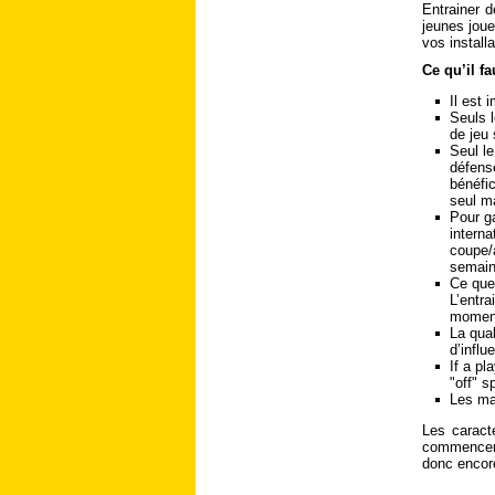
Entrainer d
jeunes joue
vos install
Ce qu’il fa
Il est 
Seuls 
de jeu 
Seul l
défens
bénéfic
seul ma
Pour g
interna
coupe/
semaine
Ce que
L’entra
moment
La qual
d’influ
If a pl
"off" s
Les mat
Les caract
commencent 
donc encore