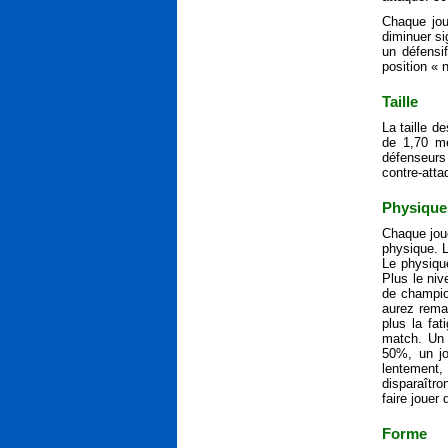
Chaque jou
diminuer si
un défensif
position « 
Taille
La taille d
de 1,70 mè
défenseurs 
contre-atta
Physique
Chaque joue
physique. L
Le physique
Plus le niv
de champio
aurez rema
plus la fa
match. Un 
50%, un jo
lentement,
disparaîtro
faire jouer
Forme