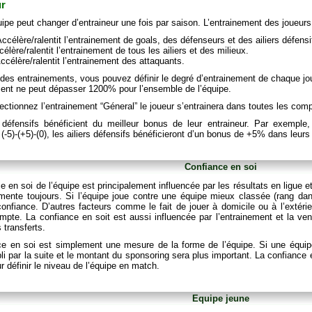
ur
pe peut changer d’entraineur une fois par saison. L’entrainement des joueurs e
ccélère/ralentit l’entrainement de goals, des défenseurs et des ailiers défensi
élère/ralentit l’entrainement de tous les ailiers et des milieux.
ccélère/ralentit l’entrainement des attaquants.
n des entrainements, vous pouvez définir le degré d’entrainement de chaque 
ment ne peut dépasser 1200% pour l’ensemble de l’équipe.
ectionnez l’entrainement “Géneral” le joueur s’entrainera dans toutes les comp
s défensifs bénéficient du meilleur bonus de leur entraineur. Par exemple, 
 (-5)-(+5)-(0), les ailiers défensifs bénéficieront d’un bonus de +5% dans leur
Confiance en soi
e en soi de l’équipe est principalement influencée par les résultats en ligue e
mente toujours. Si l’équipe joue contre une équipe mieux classée (rang da
onfiance. D’autres facteurs comme le fait de jouer à domicile ou à l’extérie
mpte. La confiance en soit est aussi influencée par l’entrainement et la ven
transferts.
ce en soi est simplement une mesure de la forme de l’équipe. Si une équip
i par la suite et le montant du sponsoring sera plus important. La confiance 
 définir le niveau de l’équipe en match.
Equipe jeune