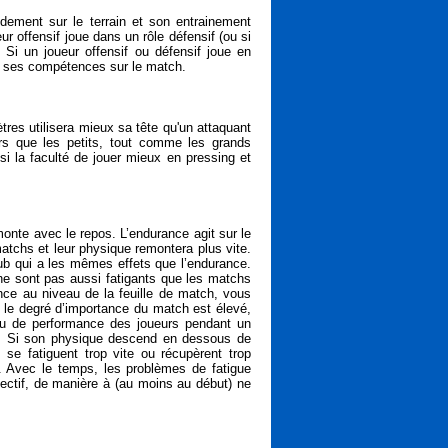
ndement sur le terrain et son entrainement
ur offensif joue dans un rôle défensif (ou si
 Si un joueur offensif ou défensif joue en
 de ses compétences sur le match.
tres utilisera mieux sa tête qu'un attaquant
rs que les petits, tout comme les grands
si la faculté de jouer mieux en pressing et
onte avec le repos. L’endurance agit sur le
tchs et leur physique remontera plus vite.
lub qui a les mêmes effets que l’endurance.
ne sont pas aussi fatigants que les matchs
nce au niveau de la feuille de match, vous
 le degré d’importance du match est élevé,
eau de performance des joueurs pendant un
. Si son physique descend en dessous de
se fatiguent trop vite ou récupèrent trop
b. Avec le temps, les problèmes de fatigue
ffectif, de manière à (au moins au début) ne