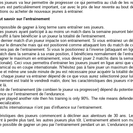
es joueurs va leur permettre de progresser ce qui permettra au club de les re
urs est particulièrement important, car avec le prix de leur revente au bout 
ations ou acheter de nouveaux jeunes à entrainer.
ut savoir sur l'entrainement
impossible de gagner à long terme sans entraîner ses joueurs.
les joueurs ayant participé à au moins un match dans la semaine pourront bén
suffit à faire bénéficier à un joueur la totalité de l'entrainement.
e dernier match d’un joueur impacte son entrainement. Si vous entrainez un d
eur le dimanche mais qui est positionné comme attaquant lors du match de coup
iera pas de l’entrainement. Si vous le positionnez à l’inverse (attaquant en li
tch dans la semaine à sa vraie position, il bénéficiera normalement de l’entr
agner le maximum en entrainement, vous devez jouer 2 matchs dans la semai
tionale). Ceci vous permettra d’entrainer les joueurs jouant en ligue ainsi que 
amical ou en coupe internationale. N’hésitez pas à faire jouer un maximum de
 et même une seule minute de jeu est nécessaire pour acquérir la totalité de
 chaque joueur va entrainer dépend de ce que vous aurez sélectionné pour lui
inement est traité le vendredi matin, donc les caractéristiques des joueurs n’
 là.
ité de l’entrainement (de combien le joueur va progresser) dépend du potentiel
ence sur l’entrainement de l’endurance.
ayer played another role then his training is only 90%. The role means defende
pecialization.
chs internationaux n’ont pas d’influence sur l’entrainement.
éristiques des joueurs commencent à décliner aux alentours de 30 ans. Les
à perdre plus tard, les autres joueurs plus tôt. L’entrainement atteint son m
 possible de gagner un peu par l’entrainement pendant un an. L’endurance peu