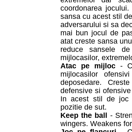
coordonarea jocului.
sansa cu acest stil de
adversarului si sa de
mai bun jocul de pase
atat creste sansa un
reduce sansele de 
mijlocasilor, extremelo
Atac pe mijloc
- Cr
mijlocasilor ofensi
deposedare. Creste
defensive si ofensiv
In acest stil de joc
pozitie de sut.
Keep the ball
- Stren
wingers. Weakens fo
Joc pe flancuri
- Cr