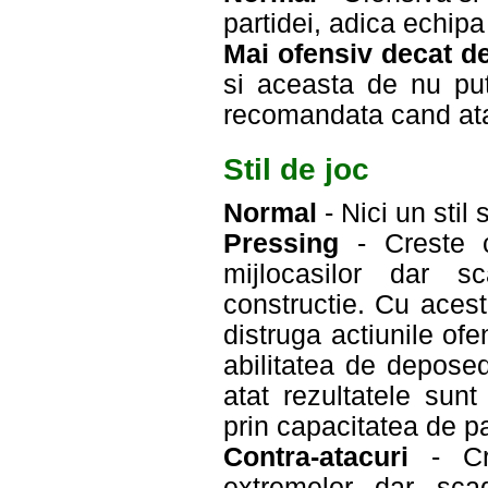
partidei, adica echipa
Mai ofensiv decat d
si aceasta de nu put
recomandata cand ata
Stil de joc
Normal
- Nici un stil 
Pressing
- Creste c
mijlocasilor dar s
constructie. Cu acest
distruga actiunile ofe
abilitatea de deposed
atat rezultatele sun
prin capacitatea de pa
Contra-atacuri
- Cre
extremelor dar sca