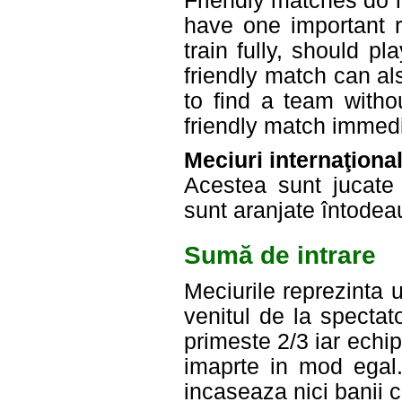
Friendly matches do n
have one important r
train fully, should p
friendly match can a
to find a team with
friendly match immedi
Meciuri internaţiona
Acestea sunt jucate 
sunt aranjate întodea
Sumă de intrare
Meciurile reprezinta 
venitul de la spectat
primeste 2/3 iar echi
imaprte in mod egal
incaseaza nici banii c