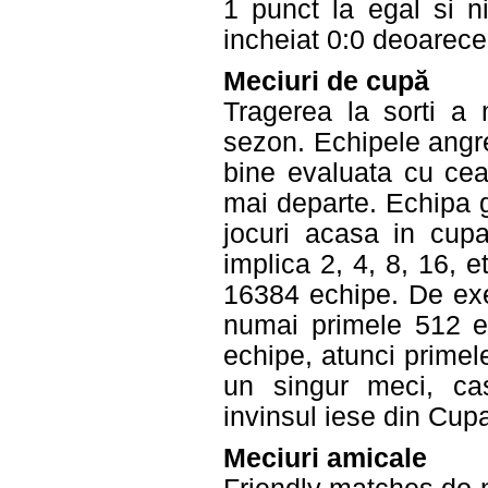
1 punct la egal si n
incheiat 0:0 deoarece
Meciuri de cupă
Tragerea la sorti a 
sezon. Echipele angr
bine evaluata cu cea
mai departe. Echipa 
jocuri acasa in cup
implica 2, 4, 8, 16, 
16384 echipe. De exe
numai primele 512 e
echipe, atunci primel
un singur meci, cas
invinsul iese din Cup
Meciuri amicale