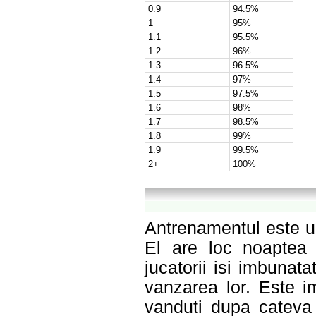
0.9
94.5%
1
95%
1.1
95.5%
1.2
96%
1.3
96.5%
1.4
97%
1.5
97.5%
1.6
98%
1.7
98.5%
1.8
99%
1.9
99.5%
2+
100%
Antrenamentul este un
El are loc noaptea d
jucatorii isi imbunata
vanzarea lor. Este im
vanduti dupa cateva 