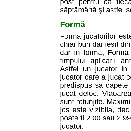
post pentru ca fiec
săptămână şi astfel s
Formă
Forma jucatorilor est
chiar bun dar iesit d
dar in forma, Forma 
timpului aplicarii a
Astfel un jucator in
jucator care a jucat 
predispus sa capete 
jucat deloc. Vlaoarea
sunt rotunjite. Maxim
jos este vizibila, d
poate fi 2.00 sau 2.9
jucator.