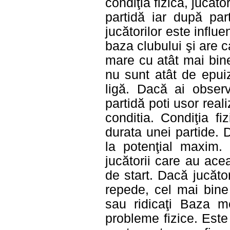
condiţia fizică, jucăt
partidă iar după par
jucătorilor este infl
baza clubului şi are 
mare cu atât mai bine
nu sunt atât de epui
ligă. Dacă ai obser
partidă poti usor rea
conditia. Condiţia f
durata unei partide. 
la potenţial maxim.
jucătorii care au ace
de start. Dacă jucăto
repede, cel mai bine
sau ridicaţi Baza me
probleme fizice. Est