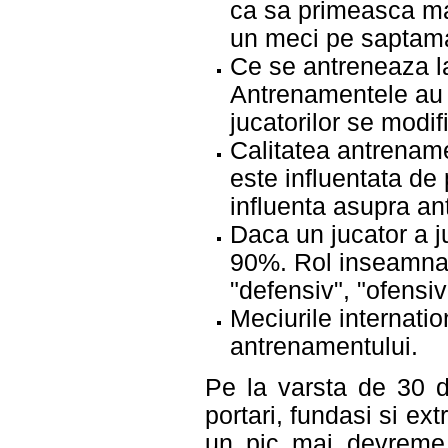
ca sa primeasca ma
un meci pe saptam
Ce se antreneaza la
Antrenamentele au l
jucatorilor se modi
Calitatea antrename
este influentata de 
influenta asupra an
Daca un jucator a j
90%. Rol inseamna f
"defensiv", "ofensiv
Meciurile internatio
antrenamentului.
Pe la varsta de 30 de
portari, fundasi si ex
un pic mai devreme.