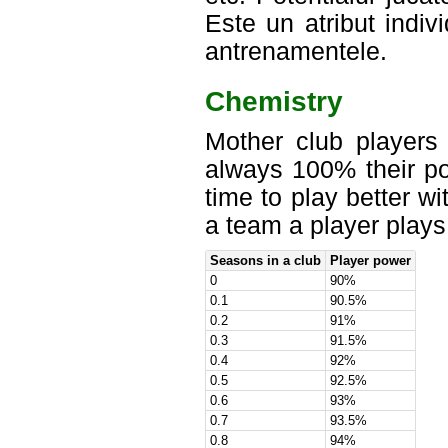
Este un atribut indiv
antrenamentele.
Chemistry
Mother club players 
always 100% their po
time to play better w
a team a player plays 
Seasons in a club
Player power
0
90%
0.1
90.5%
0.2
91%
0.3
91.5%
0.4
92%
0.5
92.5%
0.6
93%
0.7
93.5%
0.8
94%