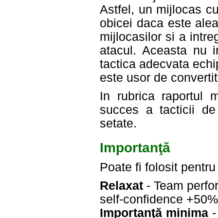
Astfel, un mijlocas 
obicei daca este alea
mijlocasilor si a int
atacul. Aceasta nu 
tactica adecvata echi
este usor de converti
In rubrica raportul 
succes a tacticii d
setate.
Importanţă
Poate fi folosit pentr
Relaxat
- Team perfo
self-confidence +50%
Importanţă minima
-