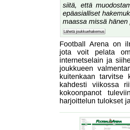
siitä, että muodosta
epäasialliset hakemuks
maassa missä hänen pi
Football Arena on il
jota voit pelata om
internetselain ja si
joukkueen valmentam
kuitenkaan tarvitse 
kahdesti viikossa ri
kokoonpanot tuleviin
harjoittelun tulokset 