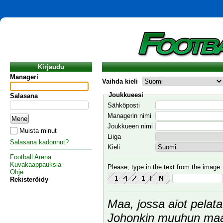
Kirjaudu
Manageri
Vaihda kieli
Joukkueesi
Salasana
Sähköposti
Managerin nimi
Joukkueen nimi
Muista minut
Liiga
Salasana kadonnut?
Kieli
Football Arena
Kuvakaappauksia
Please, type in the text from the image
Ohje
Rekisteröidy
Maa, jossa aiot pelata,
Johonkin muuhun maah