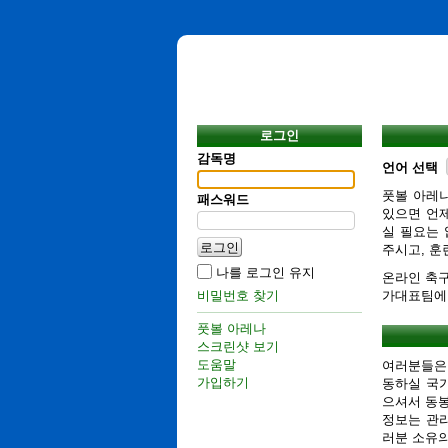
로그인
감독명
언어 선택
풋볼 아레
패스워드
있으면 언제
실 필요는
주시고, 훈
나를 로그인 유지
온라인 축
비밀번호 찾기
가대표팀에
풋볼 아레나
스크린샷 보기
도움말
여러분들은
가입하기
동하실 국
으셔서 동
정보는 관리
러분 소유의