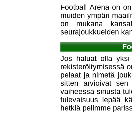
Football Arena on on
muiden ympäri maailm
on mukana kansall
seurajoukkueiden kans
Fo
Jos haluat olla yksi 
rekisteröitymisessä o
pelaat ja nimetä jouk
sitten arvioivat sen
vaiheessa sinusta tu
tulevaisuus lepää kä
hetkiä pelimme paris