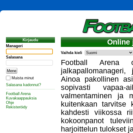
Kirjaudu
Online 
Manageri
Vaihda kieli
Salasana
Football Arena 
jalkapallomanageri, 
Ainoa pakollinen asi
Muista minut
Salasana kadonnut?
sopivasti vapaa-
Football Arena
valmentaminen ja ma
Kuvakaappauksia
kuitenkaan tarvitse 
Ohje
Rekisteröidy
kahdesti viikossa ri
kokoonpanot tuleviin
harjoittelun tulokset 