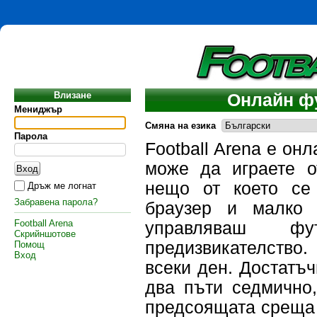
Влизане
Онлайн фу
Мениджър
Смяна на езика
Парола
Football Arena е он
може да играете о
нещо от което се
Дръж ме логнат
Забравена парола?
браузер и малко 
Football Arena
управляваш ф
Скрийншотове
предизвикателство.
Помощ
Вход
всеки ден. Достатъ
два пъти седмично,
предсоящата среща з