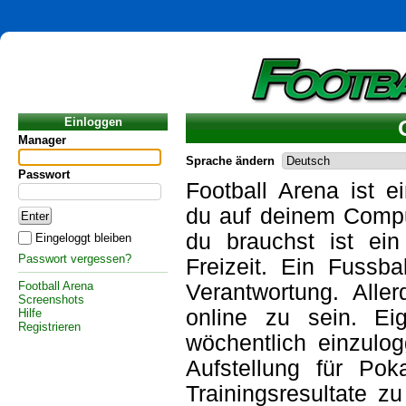
Einloggen
Manager
Sprache ändern
Passwort
Football Arena ist e
du auf deinem Compu
du brauchst ist ein
Eingeloggt bleiben
Passwort vergessen?
Freizeit. Ein Fussb
Football Arena
Verantwortung. Aller
Screenshots
online zu sein. Eig
Hilfe
Registrieren
wöchentlich einzulo
Aufstellung für Pok
Trainingsresultate z