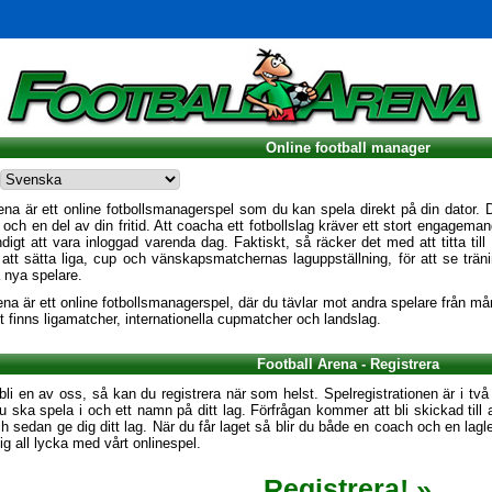
Online football manager
ena är ett online fotbollsmanagerspel som du kan spela direkt på din dator.
och en del av din fritid. Att coacha ett fotbollslag kräver ett stort engagema
digt att vara inloggad varenda dag. Faktiskt, så räcker det med att titta till 
att sätta liga, cup och vänskapsmatchernas laguppställning, för att se trä
a nya spelare.
ena är ett online fotbollsmanagerspel, där du tävlar mot andra spelare från m
t finns ligamatcher, internationella cupmatcher och landslag.
Football Arena - Registrera
bli en av oss, så kan du registrera när som helst. Spelregistrationen är i två 
 ska spela i och ett namn på ditt lag. Förfrågan kommer att bli skickad till
 sedan ge dig ditt lag. När du får laget så blir du både en coach och en lagled
ig all lycka med vårt onlinespel.
Registrera! »