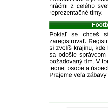
hráčmi z celého svet
reprezentačné tímy.
Footb
Pokiaľ se chceš s
zaregistrovať. Regist
si zvolíš krajinu, kd
sa odošle správcom h
požadovaný tím. V t
jednej osobe a úspech
Prajeme veľa zábavy v