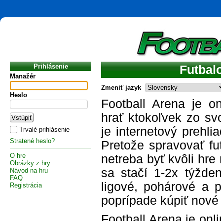
Prihlásenie
Futbal
Manažér
Zmeniť jazyk
Heslo
Football Arena je o
hrať ktokoľvek zo sv
je internetový prehli
Trvalé prihlásenie
Stratené heslo?
Pretože spravovať fu
O hre
netreba byť kvôli hre
Obrázky z hry
sa stačí 1-2x týžden
Návod na hru
FAQ
ligové, pohárové a p
Registrácia
poprípade kúpiť nové 
Football Arena je onl