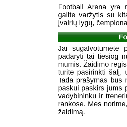
Football Arena yra n
galite varžytis su ki
įvairių lygų, čempiona
Fo
Jai sugalvotumėte p
padaryti tai tiesiog 
mumis. Žaidimo regist
turite pasirinkti šalį
Tada prašymas bus nus
paskui paskirs jums 
vadybininku ir trener
rankose. Mes norime,
žaidimą.