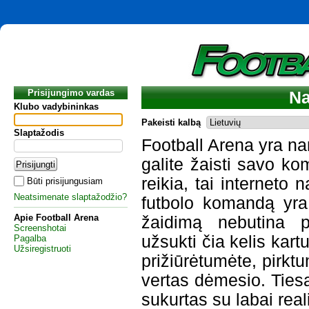
Prisijungimo vardas
Na
Klubo vadybininkas
Pakeisti kalbą
Slaptažodis
Football Arena yra nar
galite žaisti savo ko
reikia, tai interneto n
Būti prisijungusiam
Neatsimenate slaptažodžio?
futbolo komandą yra 
Apie Football Arena
žaidimą nebutina pr
Screenshotai
užsukti čia kelis kart
Pagalba
Užsiregistruoti
prižiūrėtumėte, pirkt
vertas dėmesio. Tiesa
sukurtas su labai reali