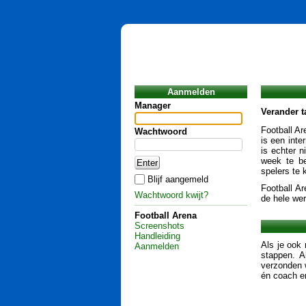
Aanmelden
Manager
Verander t
Football Ar
Wachtwoord
is een inte
is echter n
week te be
spelers te 
Blijf aangemeld
Football Ar
Wachtwoord kwijt?
de hele wer
Football Arena
Screenshots
Handleiding
Als je ook 
Aanmelden
stappen. A
verzonden 
én coach en