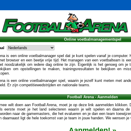
Online voetbalmanagementspel
aal
ena is een online voetbalmanager spel dat je kunt spelen vanaf je computer. H
rnet browser en een beetje vrije tijd. Het managen van een voetbalteam is 
iet noodzakelijk om iedere dag online te zijn. Eigenlijk is het genoeg om je
kijken om opstellingen te maken, trainingsresultaten te bekijken en mis
kopen.
ena is een online voetbalmanager spel, waarin je jezelf kunt meten met ande
eld. Er zijn competitiewedstrijden en nationale teams.
Football Arena - Aanmelden
mee wilt doen aan Football Arena, moet je op deze link aanmelden klikken. De
ls eerste moet je het land selecteren waarin je wilt spelen en daarna 
worden naar de gamemasters, die het evalueren en je dan een team toewijze
 daarnaast ligt de hele toekomst van je team in jouw handen. We wensen je ve
Aanmelden! »